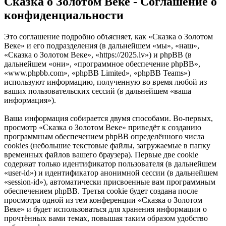
Сказка о Золотом Веке - Соглашение о
конфиденциальности
Это соглашение подробно объясняет, как «Сказка о Золотом
Веке» и его подразделения (в дальнейшем «мы», «наш»,
«Сказка о Золотом Веке», «https://2025.lv») и phpBB (в
дальнейшем «они», «программное обеспечение phpBB»,
«www.phpbb.com», «phpBB Limited», «phpBB Teams»)
используют информацию, полученную во время любой из
ваших пользовательских сессий (в дальнейшем «ваша
информация»).
Ваша информация собирается двумя способами. Во-первых,
просмотр «Сказка о Золотом Веке» приведёт к созданию
программным обеспечением phpBB определённого числа
cookies (небольшие текстовые файлы, загружаемые в папку
временных файлов вашего браузера). Первые две cookie
содержат только идентификатор пользователя (в дальнейшем
«user-id») и идентификатор анонимной сессии (в дальнейшем
«session-id»), автоматически присвоенные вам программным
обеспечением phpBB. Третья cookie будет создана после
просмотра одной из тем конференции «Сказка о Золотом
Веке» и будет использоваться для хранения информации о
прочтённых вами темах, повышая таким образом удобство