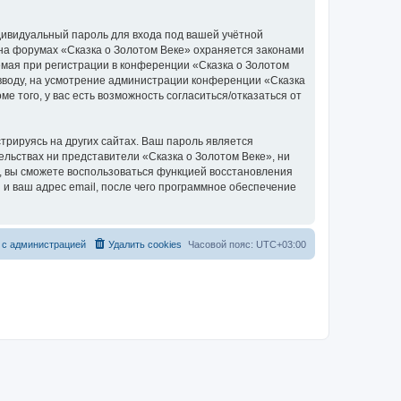
дивидуальный пароль для входа под вашей учётной
 на форумах «Сказка о Золотом Веке» охраняется законами
мая при регистрации в конференции «Сказка о Золотом
о вводу, на усмотрение администрации конференции «Сказка
е того, у вас есть возможность согласиться/отказаться от
рируясь на других сайтах. Ваш пароль является
тельствах ни представители «Сказка о Золотом Веке», ни
си, вы сможете воспользоваться функцией восстановления
 ваш адрес email, после чего программное обеспечение
 с администрацией
Удалить cookies
Часовой пояс:
UTC+03:00