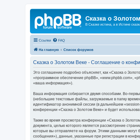
Сказка о Золотом
В Сказке истина, а в Истине сказк
Ссылки
FAQ
На главную
Список форумов
Сказка о Золотом Веке - Соглашение о конф
Это соглашение подробно объясняет, как «Сказка о Золотом
«программное обеспечение phpBB», «www.phpbb.com», «ph
«ваша информация»).
Ваша информация собирается двумя способами. Во-первых
(небольшие текстовые файлы, загружаемые в папку времен
идентификатор анонимной сессии (в дальнейшем «session-
конференции «Сказка о Золотом Веке» и будет использов
Также во время просмотра конференции «Сказка о Золотом
документа, целью которого является рассмотрение стран
которые вы отправляете на форум. Этими данными могут 
сообщения»), данные, указанные при регистрации в конфе