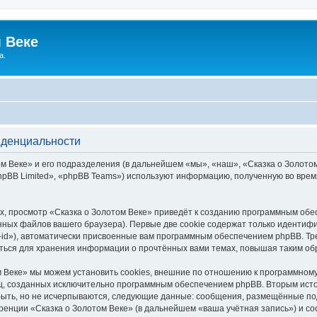
 Веке
а.
иденциальности
 Веке» и его подразделения (в дальнейшем «мы», «наш», «Сказка о Золотом В
pBB Limited», «phpBB Teams») используют информацию, полученную во врем
, просмотр «Сказка о Золотом Веке» приведёт к созданию программным обе
ных файлов вашего браузера). Первые две cookie содержат только идентифик
id»), автоматически присвоенные вам программным обеспечением phpBB. Тре
аться для хранения информации о прочтённых вами темах, повышая таким об
 Веке» мы можем установить cookies, внешние по отношению к программному
иц, созданных исключительно программным обеспечением phpBB. Вторым ис
быть, но не исчерпываются, следующие данные: сообщения, размещённые по
ренции «Сказка о Золотом Веке» (в дальнейшем «ваша учётная запись») и с