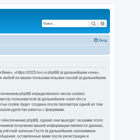
Поиск
Расширенный по
Вход
еке», «https://2025.lv») и phpBB (в дальнейшем «они»,
я любой из ваших пользовательских сессий (в дальнейшем
спечением phpBB определённого числа cookies
атор пользователя (в дальнейшем «user-id») и
тья cookie будет создана после просмотра одной из тем
разом удобство работы с форумами.
 обеспечению phpBB, однако они выходят за рамки этого
точником получения вашей информации являются данные,
д учётной записью Гостя (в дальнейшем «анонимные
ообщения, оставленные вами после регистрации и