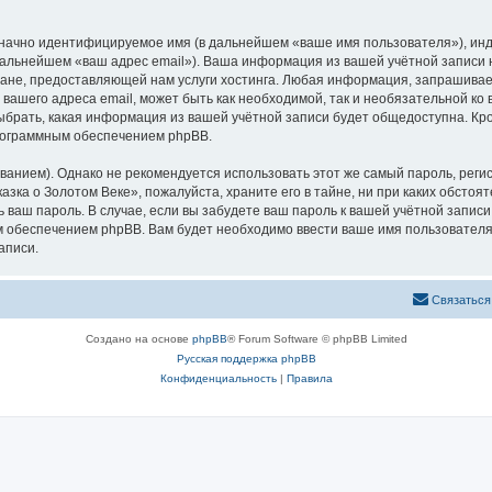
означно идентифицируемое имя (в дальнейшем «ваше имя пользователя»), ин
 дальнейшем «ваш адрес email»). Ваша информация из вашей учётной записи
не, предоставляющей нам услуги хостинга. Любая информация, запрашивае
 вашего адреса email, может быть как необходимой, так и необязательной к
ыбрать, какая информация из вашей учётной записи будет общедоступна. Кром
рограммным обеспечением phpBB.
ием). Однако не рекомендуется использовать этот же самый пароль, регист
зка о Золотом Веке», пожалуйста, храните его в тайне, ни при каких обстоя
ть ваш пароль. В случае, если вы забудете ваш пароль к вашей учётной запи
обеспечением phpBB. Вам будет необходимо ввести ваше имя пользователя и
аписи.
Связаться
Создано на основе
phpBB
® Forum Software © phpBB Limited
Русская поддержка phpBB
Конфиденциальность
|
Правила