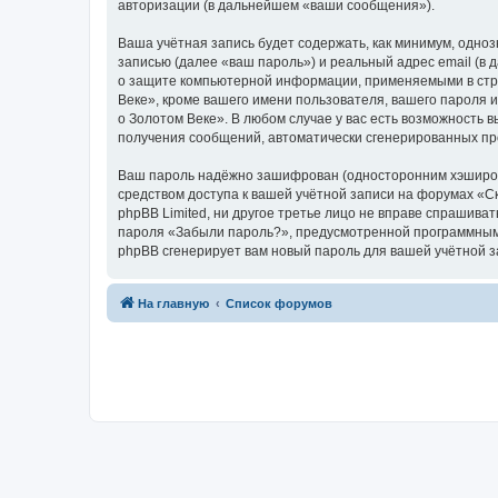
авторизации (в дальнейшем «ваши сообщения»).
Ваша учётная запись будет содержать, как минимум, одн
записью (далее «ваш пароль») и реальный адрес email (в
о защите компьютерной информации, применяемыми в стра
Веке», кроме вашего имени пользователя, вашего пароля и
о Золотом Веке». В любом случае у вас есть возможность в
получения сообщений, автоматически сгенерированных п
Ваш пароль надёжно зашифрован (односторонним хэширован
средством доступа к вашей учётной записи на форумах «Ска
phpBB Limited, ни другое третье лицо не вправе спрашива
пароля «Забыли пароль?», предусмотренной программным 
phpBB сгенерирует вам новый пароль для вашей учётной з
На главную
Список форумов