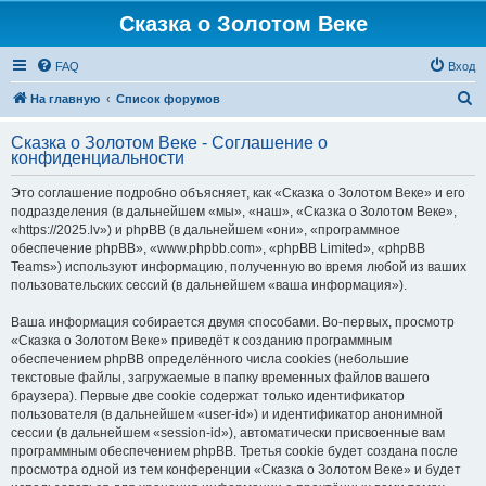
Сказка о Золотом Веке
FAQ
Вход
П
На главную
Список форумов
о
Сказка о Золотом Веке - Соглашение о
и
конфиденциальности
с
Это соглашение подробно объясняет, как «Сказка о Золотом Веке» и его
к
подразделения (в дальнейшем «мы», «наш», «Сказка о Золотом Веке»,
«https://2025.lv») и phpBB (в дальнейшем «они», «программное
обеспечение phpBB», «www.phpbb.com», «phpBB Limited», «phpBB
Teams») используют информацию, полученную во время любой из ваших
пользовательских сессий (в дальнейшем «ваша информация»).
Ваша информация собирается двумя способами. Во-первых, просмотр
«Сказка о Золотом Веке» приведёт к созданию программным
обеспечением phpBB определённого числа cookies (небольшие
текстовые файлы, загружаемые в папку временных файлов вашего
браузера). Первые две cookie содержат только идентификатор
пользователя (в дальнейшем «user-id») и идентификатор анонимной
сессии (в дальнейшем «session-id»), автоматически присвоенные вам
программным обеспечением phpBB. Третья cookie будет создана после
просмотра одной из тем конференции «Сказка о Золотом Веке» и будет