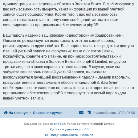
администрации конференции «Сказка о Золотом Веке». В любом случае у
вас есть возможность выбрать, какая информация из вашей учётной
записи будет общедоступна. Кроме того, у вас есть возможность
согласиться/отказаться от получения сообщений, автоматически
сгенерированных программным обеспечением phpBB.
Ваш пароль надёжно зашифрован (односторонним хэшированием).
Однако не рекомендуется использовать этот же самый пароль,
регистрируясь на других сайтах. Ваш пароль является средством доступа
к вашей учётной записи на форумах «Сказка о Золотом Веке»,
пожалуйста, храните его в тайне, ни при каких обстоятельствах ни
представители «Сказка о Золотом Веке», ни phpBB Limited, ни другое
третье лицо не вправе спрашивать ваш пароль. В случае, если вы
забудете ваш пароль к вашей учётной записи, вы сможете
воспользоваться функцией восстановления пароля «Забыли пароль?»,
предусмотренной программным обеспечением phpBB. Вам будет
необходимо ввести ваше имя пользователя и ваш адрес email, после чего
программное обеспечение phpBB сгенерирует вам новый пароль для
вашей учётной записи.
На главную
Список форумов
Часовой пояс:
UTC+03:00
Создано на основе
phpBB
® Forum Software © phpBB Limited
Русская поддержка phpBB
Конфиденциальность
|
Правила