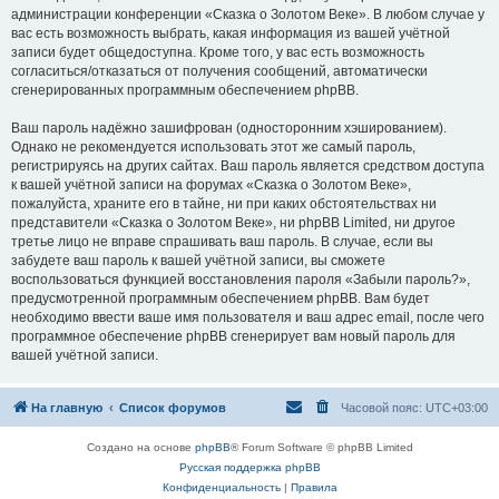
администрации конференции «Сказка о Золотом Веке». В любом случае у
вас есть возможность выбрать, какая информация из вашей учётной
записи будет общедоступна. Кроме того, у вас есть возможность
согласиться/отказаться от получения сообщений, автоматически
сгенерированных программным обеспечением phpBB.
Ваш пароль надёжно зашифрован (односторонним хэшированием).
Однако не рекомендуется использовать этот же самый пароль,
регистрируясь на других сайтах. Ваш пароль является средством доступа
к вашей учётной записи на форумах «Сказка о Золотом Веке»,
пожалуйста, храните его в тайне, ни при каких обстоятельствах ни
представители «Сказка о Золотом Веке», ни phpBB Limited, ни другое
третье лицо не вправе спрашивать ваш пароль. В случае, если вы
забудете ваш пароль к вашей учётной записи, вы сможете
воспользоваться функцией восстановления пароля «Забыли пароль?»,
предусмотренной программным обеспечением phpBB. Вам будет
необходимо ввести ваше имя пользователя и ваш адрес email, после чего
программное обеспечение phpBB сгенерирует вам новый пароль для
вашей учётной записи.
На главную
Список форумов
Часовой пояс:
UTC+03:00
Создано на основе
phpBB
® Forum Software © phpBB Limited
Русская поддержка phpBB
Конфиденциальность
|
Правила