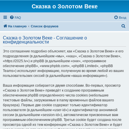
Сказка о Золотом Веке
FAQ
Вход
П
На главную
Список форумов
о
Сказка о Золотом Веке - Соглашение о
и
конфиденциальности
с
Это соглашение подробно объясняет, как «Сказка о Золотом Веке» и его
к
подразделения (в дальнейшем «мы», «наш», «Сказка о Золотом Веке»,
«https://2025.lv») и phpBB (в дальнейшем «они», «программное
обеспечение phpBB», «www.phpbb.com», «phpBB Limited», «phpBB
Teams») используют информацию, полученную во время любой из ваших
пользовательских сессий (в дальнейшем «ваша информация»).
Ваша информация собирается двумя способами. Во-первых, просмотр
«Сказка о Золотом Веке» приведёт к созданию программным
обеспечением phpBB определённого числа cookies (небольшие
текстовые файлы, загружаемые в папку временных файлов вашего
браузера). Первые две cookie содержат только идентификатор
пользователя (в дальнейшем «user-id») и идентификатор анонимной
сессии (в дальнейшем «session-id»), автоматически присвоенные вам
программным обеспечением phpBB. Третья cookie будет создана после
просмотра одной из тем конференции «Сказка о Золотом Веке» и будет