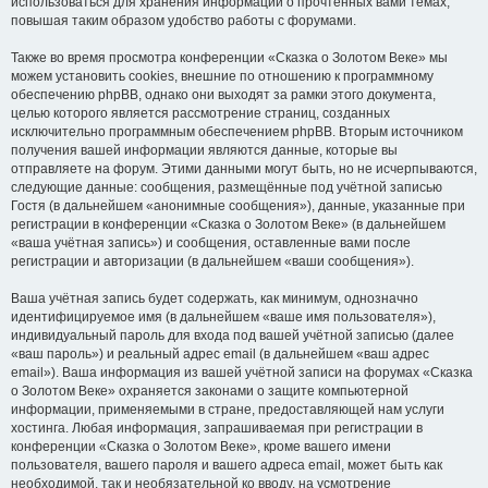
использоваться для хранения информации о прочтённых вами темах,
повышая таким образом удобство работы с форумами.
Также во время просмотра конференции «Сказка о Золотом Веке» мы
можем установить cookies, внешние по отношению к программному
обеспечению phpBB, однако они выходят за рамки этого документа,
целью которого является рассмотрение страниц, созданных
исключительно программным обеспечением phpBB. Вторым источником
получения вашей информации являются данные, которые вы
отправляете на форум. Этими данными могут быть, но не исчерпываются,
следующие данные: сообщения, размещённые под учётной записью
Гостя (в дальнейшем «анонимные сообщения»), данные, указанные при
регистрации в конференции «Сказка о Золотом Веке» (в дальнейшем
«ваша учётная запись») и сообщения, оставленные вами после
регистрации и авторизации (в дальнейшем «ваши сообщения»).
Ваша учётная запись будет содержать, как минимум, однозначно
идентифицируемое имя (в дальнейшем «ваше имя пользователя»),
индивидуальный пароль для входа под вашей учётной записью (далее
«ваш пароль») и реальный адрес email (в дальнейшем «ваш адрес
email»). Ваша информация из вашей учётной записи на форумах «Сказка
о Золотом Веке» охраняется законами о защите компьютерной
информации, применяемыми в стране, предоставляющей нам услуги
хостинга. Любая информация, запрашиваемая при регистрации в
конференции «Сказка о Золотом Веке», кроме вашего имени
пользователя, вашего пароля и вашего адреса email, может быть как
необходимой, так и необязательной ко вводу, на усмотрение