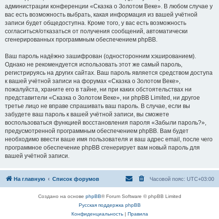
администрации конференции «Сказка о Золотом Веке». В любом случае у
вас есть возможность выбрать, какая информация из вашей учётной
записи будет общедоступна. Кроме того, у вас есть возможность
согласиться/отказаться от получения сообщений, автоматически
сгенерированных программным обеспечением phpBB.
Ваш пароль надёжно зашифрован (односторонним хэшированием).
Однако не рекомендуется использовать этот же самый пароль,
регистрируясь на других сайтах. Ваш пароль является средством доступа
к вашей учётной записи на форумах «Сказка о Золотом Веке»,
пожалуйста, храните его в тайне, ни при каких обстоятельствах ни
представители «Сказка о Золотом Веке», ни phpBB Limited, ни другое
третье лицо не вправе спрашивать ваш пароль. В случае, если вы
забудете ваш пароль к вашей учётной записи, вы сможете
воспользоваться функцией восстановления пароля «Забыли пароль?»,
предусмотренной программным обеспечением phpBB. Вам будет
необходимо ввести ваше имя пользователя и ваш адрес email, после чего
программное обеспечение phpBB сгенерирует вам новый пароль для
вашей учётной записи.
На главную
Список форумов
Часовой пояс:
UTC+03:00
Создано на основе
phpBB
® Forum Software © phpBB Limited
Русская поддержка phpBB
Конфиденциальность
|
Правила