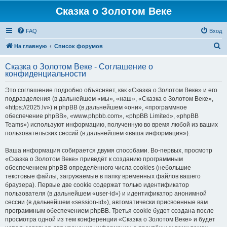
Сказка о Золотом Веке
FAQ
Вход
П
На главную
Список форумов
о
Сказка о Золотом Веке - Соглашение о
и
конфиденциальности
с
Это соглашение подробно объясняет, как «Сказка о Золотом Веке» и его
к
подразделения (в дальнейшем «мы», «наш», «Сказка о Золотом Веке»,
«https://2025.lv») и phpBB (в дальнейшем «они», «программное
обеспечение phpBB», «www.phpbb.com», «phpBB Limited», «phpBB
Teams») используют информацию, полученную во время любой из ваших
пользовательских сессий (в дальнейшем «ваша информация»).
Ваша информация собирается двумя способами. Во-первых, просмотр
«Сказка о Золотом Веке» приведёт к созданию программным
обеспечением phpBB определённого числа cookies (небольшие
текстовые файлы, загружаемые в папку временных файлов вашего
браузера). Первые две cookie содержат только идентификатор
пользователя (в дальнейшем «user-id») и идентификатор анонимной
сессии (в дальнейшем «session-id»), автоматически присвоенные вам
программным обеспечением phpBB. Третья cookie будет создана после
просмотра одной из тем конференции «Сказка о Золотом Веке» и будет