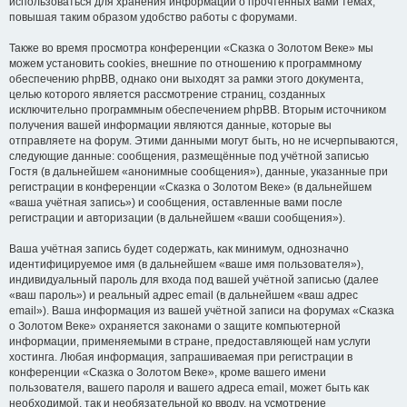
использоваться для хранения информации о прочтённых вами темах,
повышая таким образом удобство работы с форумами.
Также во время просмотра конференции «Сказка о Золотом Веке» мы
можем установить cookies, внешние по отношению к программному
обеспечению phpBB, однако они выходят за рамки этого документа,
целью которого является рассмотрение страниц, созданных
исключительно программным обеспечением phpBB. Вторым источником
получения вашей информации являются данные, которые вы
отправляете на форум. Этими данными могут быть, но не исчерпываются,
следующие данные: сообщения, размещённые под учётной записью
Гостя (в дальнейшем «анонимные сообщения»), данные, указанные при
регистрации в конференции «Сказка о Золотом Веке» (в дальнейшем
«ваша учётная запись») и сообщения, оставленные вами после
регистрации и авторизации (в дальнейшем «ваши сообщения»).
Ваша учётная запись будет содержать, как минимум, однозначно
идентифицируемое имя (в дальнейшем «ваше имя пользователя»),
индивидуальный пароль для входа под вашей учётной записью (далее
«ваш пароль») и реальный адрес email (в дальнейшем «ваш адрес
email»). Ваша информация из вашей учётной записи на форумах «Сказка
о Золотом Веке» охраняется законами о защите компьютерной
информации, применяемыми в стране, предоставляющей нам услуги
хостинга. Любая информация, запрашиваемая при регистрации в
конференции «Сказка о Золотом Веке», кроме вашего имени
пользователя, вашего пароля и вашего адреса email, может быть как
необходимой, так и необязательной ко вводу, на усмотрение