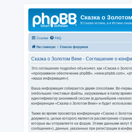
Сказка о Золотом
В Сказке истина, а в Истине сказк
Ссылки
FAQ
На главную
Список форумов
Сказка о Золотом Веке - Соглашение о конф
Это соглашение подробно объясняет, как «Сказка о Золотом
«программное обеспечение phpBB», «www.phpbb.com», «ph
«ваша информация»).
Ваша информация собирается двумя способами. Во-первых
(небольшие текстовые файлы, загружаемые в папку времен
идентификатор анонимной сессии (в дальнейшем «session-
конференции «Сказка о Золотом Веке» и будет использов
Также во время просмотра конференции «Сказка о Золотом
документа, целью которого является рассмотрение стран
которые вы отправляете на форум. Этими данными могут 
сообщения»), данные, указанные при регистрации в конфе