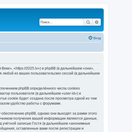
Поиск
Расширенный по
Вход
еке», «https://2025.lv») и phpBB (в дальнейшем «они»,
я любой из ваших пользовательских сессий (в дальнейшем
спечением phpBB определённого числа cookies
атор пользователя (в дальнейшем «user-id») и
тья cookie будет создана после просмотра одной из тем
разом удобство работы с форумами.
 обеспечению phpBB, однако они выходят за рамки этого
точником получения вашей информации являются данные,
д учётной записью Гостя (в дальнейшем «анонимные
ообщения, оставленные вами после регистрации и