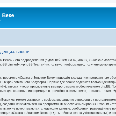
 Веке
а.
иденциальности
 Веке» и его подразделения (в дальнейшем «мы», «наш», «Сказка о Золотом В
pBB Limited», «phpBB Teams») используют информацию, полученную во врем
, просмотр «Сказка о Золотом Веке» приведёт к созданию программным обе
ных файлов вашего браузера). Первые две cookie содержат только идентифик
id»), автоматически присвоенные вам программным обеспечением phpBB. Тре
аться для хранения информации о прочтённых вами темах, повышая таким об
 Веке» мы можем установить cookies, внешние по отношению к программному
иц, созданных исключительно программным обеспечением phpBB. Вторым ис
быть, но не исчерпываются, следующие данные: сообщения, размещённые по
ренции «Сказка о Золотом Веке» (в дальнейшем «ваша учётная запись») и с