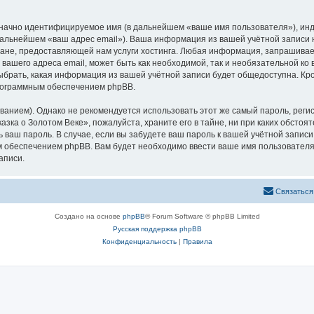
означно идентифицируемое имя (в дальнейшем «ваше имя пользователя»), ин
 дальнейшем «ваш адрес email»). Ваша информация из вашей учётной записи
не, предоставляющей нам услуги хостинга. Любая информация, запрашивае
 вашего адреса email, может быть как необходимой, так и необязательной к
ыбрать, какая информация из вашей учётной записи будет общедоступна. Кром
рограммным обеспечением phpBB.
ием). Однако не рекомендуется использовать этот же самый пароль, регист
зка о Золотом Веке», пожалуйста, храните его в тайне, ни при каких обстоя
ть ваш пароль. В случае, если вы забудете ваш пароль к вашей учётной запи
обеспечением phpBB. Вам будет необходимо ввести ваше имя пользователя и
аписи.
Связаться
Создано на основе
phpBB
® Forum Software © phpBB Limited
Русская поддержка phpBB
Конфиденциальность
|
Правила