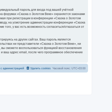
дивидуальный пароль для входа под вашей учётной
 на форумах «Сказка о Золотом Веке» охраняется законами
мая при регистрации в конференции «Сказка о Золотом
о вводу, на усмотрение администрации конференции «Сказка
е того, у вас есть возможность согласиться/отказаться от
рируясь на других сайтах. Ваш пароль является
тельствах ни представители «Сказка о Золотом Веке», ни
си, вы сможете воспользоваться функцией восстановления
 ваш адрес email, после чего программное обеспечение
 с администрацией
Удалить cookies
Часовой пояс:
UTC+03:00