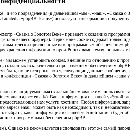
 конфиденциальности
е» и его подразделения (в дальнейшем «мы», «наш», «Сказка о Зо
Limited», «phpBB Teams») используют информацию, полученную
осмотр «Сказка о Золотом Веке» приведёт к созданию программ
айлов вашего браузера). Первые две cookie содержат только иде
 автоматически присвоенные вам программным обеспечением phpB
 для хранения информации о прочтённых вами темах, повышая та
ке» мы можем установить cookies, внешние по отношению к про
аниц, созданных исключительно программным обеспечением php
ут быть, но не исчерпываются, следующие данные: сообщения, 
в конференции «Сказка о Золотом Веке» (в дальнейшем «ваша уч
но идентифицируемое имя (в дальнейшем «ваше имя пользователя
нейшем «ваш адрес email»). Ваша информация из вашей учётной з
предоставляющей нам услуги хостинга. Любая информация, зап
его адреса email, может быть как необходимой, так и необязате
ть выбрать, какая информация из вашей учётной записи будет общ
ованных программным обеспечением phpBB.
. Однако не рекомендуется использовать этот же самый пароль,