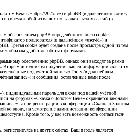
лотом Веке», «https://2025.lv») и phpBB (в дальнейшем «они»,
 во время любой из ваших пользовательских сессий (в
ным обеспечением phpBB определённого числа cookies
нтификатор пользователя (в дальнейшем «user-id») и
B. Третья cookie будет создана после просмотра одной из тем
ким образом удобство работы с форумами.
граммному обеспечению phpBB, однако они выходят за рамки
BB. Вторым источником получения вашей информации являются
размещённые под учётной записью Гостя (в дальнейшем
ётная запись») и сообщения, оставленные вами после
»), индивидуальный пароль для входа под вашей учётной
аписи на форумах «Сказка о Золотом Веке» охраняется законами
рашиваемая при регистрации в конференции «Сказка о Золотом
льной ко вводу, на усмотрение администрации конференции
едоступна. Кроме того, у вас есть возможность согласиться/
 регистрируясь на других сайтах. Ваш пароль является