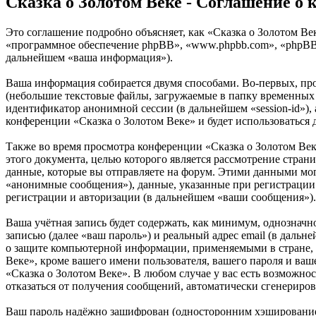
Сказка о Золотом Веке - Соглашение о
Это соглашение подробно объясняет, как «Сказка о Золотом Век
«программное обеспечение phpBB», «www.phpbb.com», «phpBB 
дальнейшем «ваша информация»).
Ваша информация собирается двумя способами. Во-первых, пр
(небольшие текстовые файлы, загружаемые в папку временных ф
идентификатор анонимной сессии (в дальнейшем «session-id»),
конференции «Сказка о Золотом Веке» и будет использоваться
Также во время просмотра конференции «Сказка о Золотом Ве
этого документа, целью которого является рассмотрение стр
данные, которые вы отправляете на форум. Этими данными мог
«анонимные сообщения»), данные, указанные при регистрации 
регистрации и авторизации (в дальнейшем «ваши сообщения»).
Ваша учётная запись будет содержать, как минимум, однознач
записью (далее «ваш пароль») и реальный адрес email (в даль
о защите компьютерной информации, применяемыми в стране, 
Веке», кроме вашего имени пользователя, вашего пароля и ваш
«Сказка о Золотом Веке». В любом случае у вас есть возможнос
отказаться от получения сообщений, автоматически сгенерир
Ваш пароль надёжно зашифрован (односторонним хэшированием)