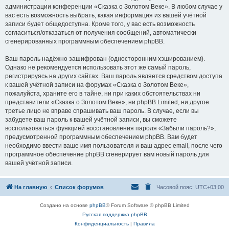
администрации конференции «Сказка о Золотом Веке». В любом случае у
вас есть возможность выбрать, какая информация из вашей учётной
записи будет общедоступна. Кроме того, у вас есть возможность
согласиться/отказаться от получения сообщений, автоматически
сгенерированных программным обеспечением phpBB.
Ваш пароль надёжно зашифрован (односторонним хэшированием).
Однако не рекомендуется использовать этот же самый пароль,
регистрируясь на других сайтах. Ваш пароль является средством доступа
к вашей учётной записи на форумах «Сказка о Золотом Веке»,
пожалуйста, храните его в тайне, ни при каких обстоятельствах ни
представители «Сказка о Золотом Веке», ни phpBB Limited, ни другое
третье лицо не вправе спрашивать ваш пароль. В случае, если вы
забудете ваш пароль к вашей учётной записи, вы сможете
воспользоваться функцией восстановления пароля «Забыли пароль?»,
предусмотренной программным обеспечением phpBB. Вам будет
необходимо ввести ваше имя пользователя и ваш адрес email, после чего
программное обеспечение phpBB сгенерирует вам новый пароль для
вашей учётной записи.
На главную
Список форумов
Часовой пояс:
UTC+03:00
Создано на основе
phpBB
® Forum Software © phpBB Limited
Русская поддержка phpBB
Конфиденциальность
|
Правила