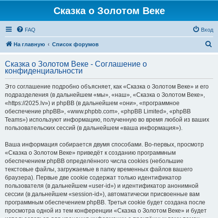
Сказка о Золотом Веке
FAQ
Вход
П
На главную
Список форумов
о
Сказка о Золотом Веке - Соглашение о
и
конфиденциальности
с
Это соглашение подробно объясняет, как «Сказка о Золотом Веке» и его
к
подразделения (в дальнейшем «мы», «наш», «Сказка о Золотом Веке»,
«https://2025.lv») и phpBB (в дальнейшем «они», «программное
обеспечение phpBB», «www.phpbb.com», «phpBB Limited», «phpBB
Teams») используют информацию, полученную во время любой из ваших
пользовательских сессий (в дальнейшем «ваша информация»).
Ваша информация собирается двумя способами. Во-первых, просмотр
«Сказка о Золотом Веке» приведёт к созданию программным
обеспечением phpBB определённого числа cookies (небольшие
текстовые файлы, загружаемые в папку временных файлов вашего
браузера). Первые две cookie содержат только идентификатор
пользователя (в дальнейшем «user-id») и идентификатор анонимной
сессии (в дальнейшем «session-id»), автоматически присвоенные вам
программным обеспечением phpBB. Третья cookie будет создана после
просмотра одной из тем конференции «Сказка о Золотом Веке» и будет