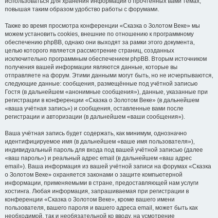
использоваться для хранения информации о прочтённых вами темах,
повышая таким образом удобство работы с форумами.
Также во время просмотра конференции «Сказка о Золотом Веке» мы
можем установить cookies, внешние по отношению к программному
обеспечению phpBB, однако они выходят за рамки этого документа,
целью которого является рассмотрение страниц, созданных
исключительно программным обеспечением phpBB. Вторым источником
получения вашей информации являются данные, которые вы
отправляете на форум. Этими данными могут быть, но не исчерпываются,
следующие данные: сообщения, размещённые под учётной записью
Гостя (в дальнейшем «анонимные сообщения»), данные, указанные при
регистрации в конференции «Сказка о Золотом Веке» (в дальнейшем
«ваша учётная запись») и сообщения, оставленные вами после
регистрации и авторизации (в дальнейшем «ваши сообщения»).
Ваша учётная запись будет содержать, как минимум, однозначно
идентифицируемое имя (в дальнейшем «ваше имя пользователя»),
индивидуальный пароль для входа под вашей учётной записью (далее
«ваш пароль») и реальный адрес email (в дальнейшем «ваш адрес
email»). Ваша информация из вашей учётной записи на форумах «Сказка
о Золотом Веке» охраняется законами о защите компьютерной
информации, применяемыми в стране, предоставляющей нам услуги
хостинга. Любая информация, запрашиваемая при регистрации в
конференции «Сказка о Золотом Веке», кроме вашего имени
пользователя, вашего пароля и вашего адреса email, может быть как
необходимой, так и необязательной ко вводу, на усмотрение