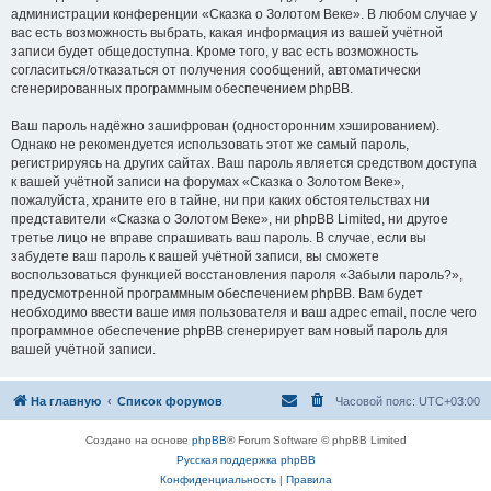
администрации конференции «Сказка о Золотом Веке». В любом случае у
вас есть возможность выбрать, какая информация из вашей учётной
записи будет общедоступна. Кроме того, у вас есть возможность
согласиться/отказаться от получения сообщений, автоматически
сгенерированных программным обеспечением phpBB.
Ваш пароль надёжно зашифрован (односторонним хэшированием).
Однако не рекомендуется использовать этот же самый пароль,
регистрируясь на других сайтах. Ваш пароль является средством доступа
к вашей учётной записи на форумах «Сказка о Золотом Веке»,
пожалуйста, храните его в тайне, ни при каких обстоятельствах ни
представители «Сказка о Золотом Веке», ни phpBB Limited, ни другое
третье лицо не вправе спрашивать ваш пароль. В случае, если вы
забудете ваш пароль к вашей учётной записи, вы сможете
воспользоваться функцией восстановления пароля «Забыли пароль?»,
предусмотренной программным обеспечением phpBB. Вам будет
необходимо ввести ваше имя пользователя и ваш адрес email, после чего
программное обеспечение phpBB сгенерирует вам новый пароль для
вашей учётной записи.
На главную
Список форумов
Часовой пояс:
UTC+03:00
Создано на основе
phpBB
® Forum Software © phpBB Limited
Русская поддержка phpBB
Конфиденциальность
|
Правила