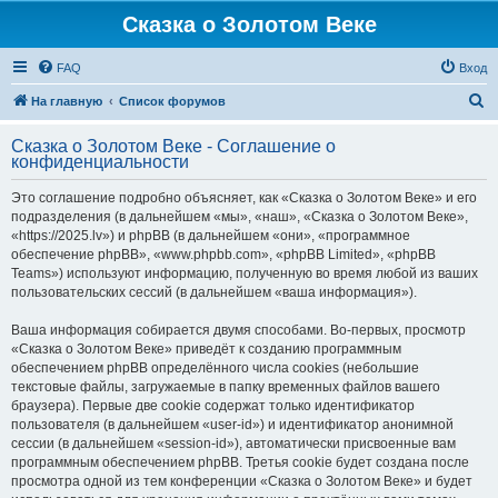
Сказка о Золотом Веке
FAQ
Вход
П
На главную
Список форумов
о
Сказка о Золотом Веке - Соглашение о
и
конфиденциальности
с
Это соглашение подробно объясняет, как «Сказка о Золотом Веке» и его
к
подразделения (в дальнейшем «мы», «наш», «Сказка о Золотом Веке»,
«https://2025.lv») и phpBB (в дальнейшем «они», «программное
обеспечение phpBB», «www.phpbb.com», «phpBB Limited», «phpBB
Teams») используют информацию, полученную во время любой из ваших
пользовательских сессий (в дальнейшем «ваша информация»).
Ваша информация собирается двумя способами. Во-первых, просмотр
«Сказка о Золотом Веке» приведёт к созданию программным
обеспечением phpBB определённого числа cookies (небольшие
текстовые файлы, загружаемые в папку временных файлов вашего
браузера). Первые две cookie содержат только идентификатор
пользователя (в дальнейшем «user-id») и идентификатор анонимной
сессии (в дальнейшем «session-id»), автоматически присвоенные вам
программным обеспечением phpBB. Третья cookie будет создана после
просмотра одной из тем конференции «Сказка о Золотом Веке» и будет