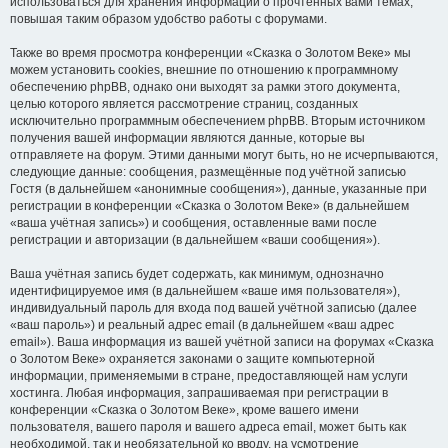
использоваться для хранения информации о прочтённых вами темах,
повышая таким образом удобство работы с форумами.
Также во время просмотра конференции «Сказка о Золотом Веке» мы
можем установить cookies, внешние по отношению к программному
обеспечению phpBB, однако они выходят за рамки этого документа,
целью которого является рассмотрение страниц, созданных
исключительно программным обеспечением phpBB. Вторым источником
получения вашей информации являются данные, которые вы
отправляете на форум. Этими данными могут быть, но не исчерпываются,
следующие данные: сообщения, размещённые под учётной записью
Гостя (в дальнейшем «анонимные сообщения»), данные, указанные при
регистрации в конференции «Сказка о Золотом Веке» (в дальнейшем
«ваша учётная запись») и сообщения, оставленные вами после
регистрации и авторизации (в дальнейшем «ваши сообщения»).
Ваша учётная запись будет содержать, как минимум, однозначно
идентифицируемое имя (в дальнейшем «ваше имя пользователя»),
индивидуальный пароль для входа под вашей учётной записью (далее
«ваш пароль») и реальный адрес email (в дальнейшем «ваш адрес
email»). Ваша информация из вашей учётной записи на форумах «Сказка
о Золотом Веке» охраняется законами о защите компьютерной
информации, применяемыми в стране, предоставляющей нам услуги
хостинга. Любая информация, запрашиваемая при регистрации в
конференции «Сказка о Золотом Веке», кроме вашего имени
пользователя, вашего пароля и вашего адреса email, может быть как
необходимой, так и необязательной ко вводу, на усмотрение