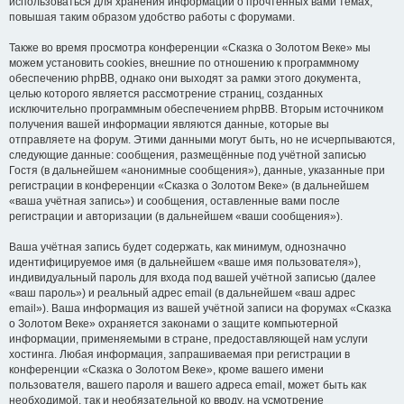
использоваться для хранения информации о прочтённых вами темах,
повышая таким образом удобство работы с форумами.
Также во время просмотра конференции «Сказка о Золотом Веке» мы
можем установить cookies, внешние по отношению к программному
обеспечению phpBB, однако они выходят за рамки этого документа,
целью которого является рассмотрение страниц, созданных
исключительно программным обеспечением phpBB. Вторым источником
получения вашей информации являются данные, которые вы
отправляете на форум. Этими данными могут быть, но не исчерпываются,
следующие данные: сообщения, размещённые под учётной записью
Гостя (в дальнейшем «анонимные сообщения»), данные, указанные при
регистрации в конференции «Сказка о Золотом Веке» (в дальнейшем
«ваша учётная запись») и сообщения, оставленные вами после
регистрации и авторизации (в дальнейшем «ваши сообщения»).
Ваша учётная запись будет содержать, как минимум, однозначно
идентифицируемое имя (в дальнейшем «ваше имя пользователя»),
индивидуальный пароль для входа под вашей учётной записью (далее
«ваш пароль») и реальный адрес email (в дальнейшем «ваш адрес
email»). Ваша информация из вашей учётной записи на форумах «Сказка
о Золотом Веке» охраняется законами о защите компьютерной
информации, применяемыми в стране, предоставляющей нам услуги
хостинга. Любая информация, запрашиваемая при регистрации в
конференции «Сказка о Золотом Веке», кроме вашего имени
пользователя, вашего пароля и вашего адреса email, может быть как
необходимой, так и необязательной ко вводу, на усмотрение