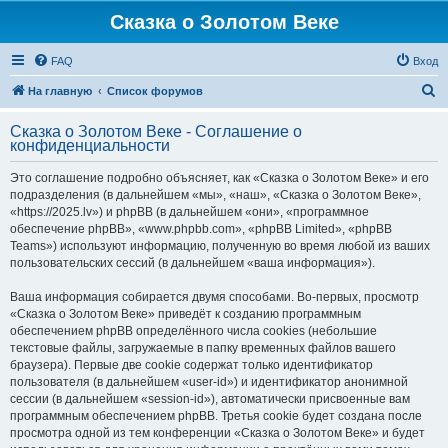
Сказка о Золотом Веке
FAQ
Вход
П
На главную
Список форумов
о
Сказка о Золотом Веке - Соглашение о
и
конфиденциальности
с
Это соглашение подробно объясняет, как «Сказка о Золотом Веке» и его
к
подразделения (в дальнейшем «мы», «наш», «Сказка о Золотом Веке»,
«https://2025.lv») и phpBB (в дальнейшем «они», «программное
обеспечение phpBB», «www.phpbb.com», «phpBB Limited», «phpBB
Teams») используют информацию, полученную во время любой из ваших
пользовательских сессий (в дальнейшем «ваша информация»).
Ваша информация собирается двумя способами. Во-первых, просмотр
«Сказка о Золотом Веке» приведёт к созданию программным
обеспечением phpBB определённого числа cookies (небольшие
текстовые файлы, загружаемые в папку временных файлов вашего
браузера). Первые две cookie содержат только идентификатор
пользователя (в дальнейшем «user-id») и идентификатор анонимной
сессии (в дальнейшем «session-id»), автоматически присвоенные вам
программным обеспечением phpBB. Третья cookie будет создана после
просмотра одной из тем конференции «Сказка о Золотом Веке» и будет