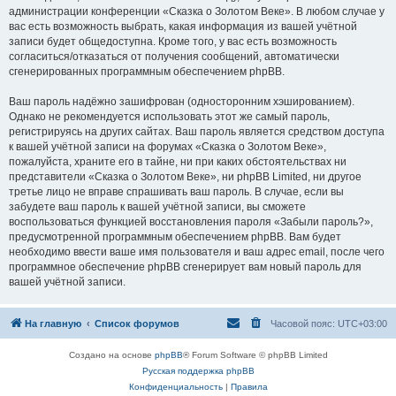
администрации конференции «Сказка о Золотом Веке». В любом случае у
вас есть возможность выбрать, какая информация из вашей учётной
записи будет общедоступна. Кроме того, у вас есть возможность
согласиться/отказаться от получения сообщений, автоматически
сгенерированных программным обеспечением phpBB.
Ваш пароль надёжно зашифрован (односторонним хэшированием).
Однако не рекомендуется использовать этот же самый пароль,
регистрируясь на других сайтах. Ваш пароль является средством доступа
к вашей учётной записи на форумах «Сказка о Золотом Веке»,
пожалуйста, храните его в тайне, ни при каких обстоятельствах ни
представители «Сказка о Золотом Веке», ни phpBB Limited, ни другое
третье лицо не вправе спрашивать ваш пароль. В случае, если вы
забудете ваш пароль к вашей учётной записи, вы сможете
воспользоваться функцией восстановления пароля «Забыли пароль?»,
предусмотренной программным обеспечением phpBB. Вам будет
необходимо ввести ваше имя пользователя и ваш адрес email, после чего
программное обеспечение phpBB сгенерирует вам новый пароль для
вашей учётной записи.
На главную
Список форумов
Часовой пояс:
UTC+03:00
Создано на основе
phpBB
® Forum Software © phpBB Limited
Русская поддержка phpBB
Конфиденциальность
|
Правила