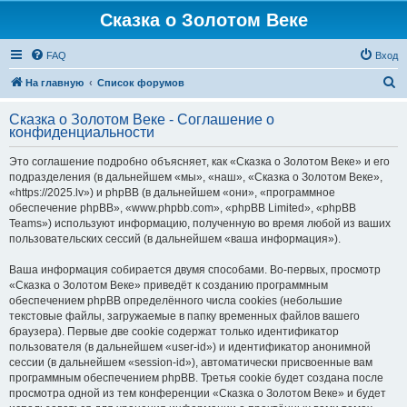
Сказка о Золотом Веке
FAQ
Вход
П
На главную
Список форумов
о
Сказка о Золотом Веке - Соглашение о
и
конфиденциальности
с
Это соглашение подробно объясняет, как «Сказка о Золотом Веке» и его
к
подразделения (в дальнейшем «мы», «наш», «Сказка о Золотом Веке»,
«https://2025.lv») и phpBB (в дальнейшем «они», «программное
обеспечение phpBB», «www.phpbb.com», «phpBB Limited», «phpBB
Teams») используют информацию, полученную во время любой из ваших
пользовательских сессий (в дальнейшем «ваша информация»).
Ваша информация собирается двумя способами. Во-первых, просмотр
«Сказка о Золотом Веке» приведёт к созданию программным
обеспечением phpBB определённого числа cookies (небольшие
текстовые файлы, загружаемые в папку временных файлов вашего
браузера). Первые две cookie содержат только идентификатор
пользователя (в дальнейшем «user-id») и идентификатор анонимной
сессии (в дальнейшем «session-id»), автоматически присвоенные вам
программным обеспечением phpBB. Третья cookie будет создана после
просмотра одной из тем конференции «Сказка о Золотом Веке» и будет