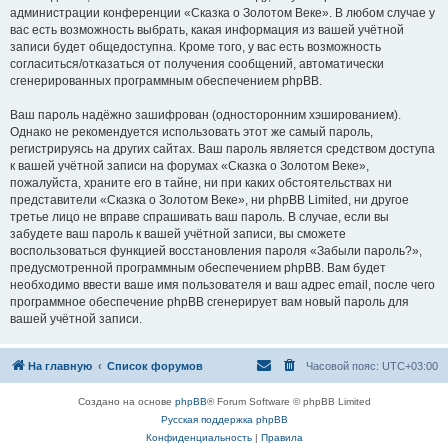
администрации конференции «Сказка о Золотом Веке». В любом случае у
вас есть возможность выбрать, какая информация из вашей учётной
записи будет общедоступна. Кроме того, у вас есть возможность
согласиться/отказаться от получения сообщений, автоматически
сгенерированных программным обеспечением phpBB.
Ваш пароль надёжно зашифрован (односторонним хэшированием).
Однако не рекомендуется использовать этот же самый пароль,
регистрируясь на других сайтах. Ваш пароль является средством доступа
к вашей учётной записи на форумах «Сказка о Золотом Веке»,
пожалуйста, храните его в тайне, ни при каких обстоятельствах ни
представители «Сказка о Золотом Веке», ни phpBB Limited, ни другое
третье лицо не вправе спрашивать ваш пароль. В случае, если вы
забудете ваш пароль к вашей учётной записи, вы сможете
воспользоваться функцией восстановления пароля «Забыли пароль?»,
предусмотренной программным обеспечением phpBB. Вам будет
необходимо ввести ваше имя пользователя и ваш адрес email, после чего
программное обеспечение phpBB сгенерирует вам новый пароль для
вашей учётной записи.
На главную
Список форумов
Часовой пояс:
UTC+03:00
Создано на основе
phpBB
® Forum Software © phpBB Limited
Русская поддержка phpBB
Конфиденциальность
|
Правила