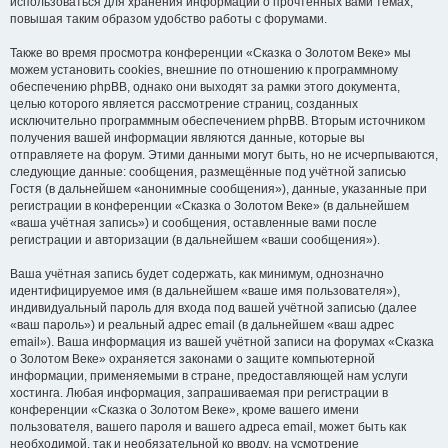
использоваться для хранения информации о прочтённых вами темах,
повышая таким образом удобство работы с форумами.
Также во время просмотра конференции «Сказка о Золотом Веке» мы
можем установить cookies, внешние по отношению к программному
обеспечению phpBB, однако они выходят за рамки этого документа,
целью которого является рассмотрение страниц, созданных
исключительно программным обеспечением phpBB. Вторым источником
получения вашей информации являются данные, которые вы
отправляете на форум. Этими данными могут быть, но не исчерпываются,
следующие данные: сообщения, размещённые под учётной записью
Гостя (в дальнейшем «анонимные сообщения»), данные, указанные при
регистрации в конференции «Сказка о Золотом Веке» (в дальнейшем
«ваша учётная запись») и сообщения, оставленные вами после
регистрации и авторизации (в дальнейшем «ваши сообщения»).
Ваша учётная запись будет содержать, как минимум, однозначно
идентифицируемое имя (в дальнейшем «ваше имя пользователя»),
индивидуальный пароль для входа под вашей учётной записью (далее
«ваш пароль») и реальный адрес email (в дальнейшем «ваш адрес
email»). Ваша информация из вашей учётной записи на форумах «Сказка
о Золотом Веке» охраняется законами о защите компьютерной
информации, применяемыми в стране, предоставляющей нам услуги
хостинга. Любая информация, запрашиваемая при регистрации в
конференции «Сказка о Золотом Веке», кроме вашего имени
пользователя, вашего пароля и вашего адреса email, может быть как
необходимой, так и необязательной ко вводу, на усмотрение