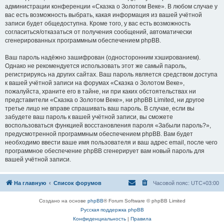
администрации конференции «Сказка о Золотом Веке». В любом случае у
вас есть возможность выбрать, какая информация из вашей учётной
записи будет общедоступна. Кроме того, у вас есть возможность
согласиться/отказаться от получения сообщений, автоматически
сгенерированных программным обеспечением phpBB.
Ваш пароль надёжно зашифрован (односторонним хэшированием).
Однако не рекомендуется использовать этот же самый пароль,
регистрируясь на других сайтах. Ваш пароль является средством доступа
к вашей учётной записи на форумах «Сказка о Золотом Веке»,
пожалуйста, храните его в тайне, ни при каких обстоятельствах ни
представители «Сказка о Золотом Веке», ни phpBB Limited, ни другое
третье лицо не вправе спрашивать ваш пароль. В случае, если вы
забудете ваш пароль к вашей учётной записи, вы сможете
воспользоваться функцией восстановления пароля «Забыли пароль?»,
предусмотренной программным обеспечением phpBB. Вам будет
необходимо ввести ваше имя пользователя и ваш адрес email, после чего
программное обеспечение phpBB сгенерирует вам новый пароль для
вашей учётной записи.
На главную
Список форумов
Часовой пояс:
UTC+03:00
Создано на основе
phpBB
® Forum Software © phpBB Limited
Русская поддержка phpBB
Конфиденциальность
|
Правила