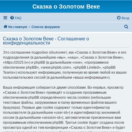
Сказка о Золотом Веке
FAQ
Вход
П
На главную
Список форумов
о
Сказка о Золотом Веке - Соглашение о
и
конфиденциальности
с
Это соглашение подробно объясняет, как «Сказка о Золотом Веке» и его
к
подразделения (в дальнейшем «мы», «наш», «Сказка о Золотом Веке»,
«https://2025.lv») и phpBB (в дальнейшем «они», «программное
обеспечение phpBB», «www.phpbb.com», «phpBB Limited», «phpBB
Teams») используют информацию, полученную во время любой из ваших
пользовательских сессий (в дальнейшем «ваша информация»).
Ваша информация собирается двумя способами. Во-первых, просмотр
«Сказка о Золотом Веке» приведёт к созданию программным
обеспечением phpBB определённого числа cookies (небольшие
текстовые файлы, загружаемые в папку временных файлов вашего
браузера). Первые две cookie содержат только идентификатор
пользователя (в дальнейшем «user-id») и идентификатор анонимной
сессии (в дальнейшем «session-id»), автоматически присвоенные вам
программным обеспечением phpBB. Третья cookie будет создана после
просмотра одной из тем конференции «Сказка о Золотом Веке» и будет