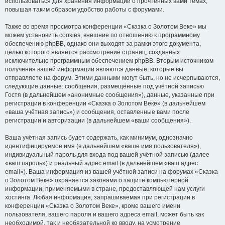
использоваться для хранения информации о прочтённых вами темах,
повышая таким образом удобство работы с форумами.
Также во время просмотра конференции «Сказка о Золотом Веке» мы
можем установить cookies, внешние по отношению к программному
обеспечению phpBB, однако они выходят за рамки этого документа,
целью которого является рассмотрение страниц, созданных
исключительно программным обеспечением phpBB. Вторым источником
получения вашей информации являются данные, которые вы
отправляете на форум. Этими данными могут быть, но не исчерпываются,
следующие данные: сообщения, размещённые под учётной записью
Гостя (в дальнейшем «анонимные сообщения»), данные, указанные при
регистрации в конференции «Сказка о Золотом Веке» (в дальнейшем
«ваша учётная запись») и сообщения, оставленные вами после
регистрации и авторизации (в дальнейшем «ваши сообщения»).
Ваша учётная запись будет содержать, как минимум, однозначно
идентифицируемое имя (в дальнейшем «ваше имя пользователя»),
индивидуальный пароль для входа под вашей учётной записью (далее
«ваш пароль») и реальный адрес email (в дальнейшем «ваш адрес
email»). Ваша информация из вашей учётной записи на форумах «Сказка
о Золотом Веке» охраняется законами о защите компьютерной
информации, применяемыми в стране, предоставляющей нам услуги
хостинга. Любая информация, запрашиваемая при регистрации в
конференции «Сказка о Золотом Веке», кроме вашего имени
пользователя, вашего пароля и вашего адреса email, может быть как
необходимой, так и необязательной ко вводу, на усмотрение