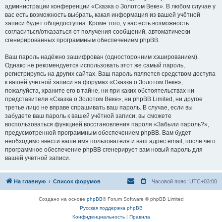
администрации конференции «Сказка о Золотом Веке». В любом случае у
вас есть возможность выбрать, какая информация из вашей учётной
записи будет общедоступна. Кроме того, у вас есть возможность
согласиться/отказаться от получения сообщений, автоматически
сгенерированных программным обеспечением phpBB.
Ваш пароль надёжно зашифрован (односторонним хэшированием).
Однако не рекомендуется использовать этот же самый пароль,
регистрируясь на других сайтах. Ваш пароль является средством доступа
к вашей учётной записи на форумах «Сказка о Золотом Веке»,
пожалуйста, храните его в тайне, ни при каких обстоятельствах ни
представители «Сказка о Золотом Веке», ни phpBB Limited, ни другое
третье лицо не вправе спрашивать ваш пароль. В случае, если вы
забудете ваш пароль к вашей учётной записи, вы сможете
воспользоваться функцией восстановления пароля «Забыли пароль?»,
предусмотренной программным обеспечением phpBB. Вам будет
необходимо ввести ваше имя пользователя и ваш адрес email, после чего
программное обеспечение phpBB сгенерирует вам новый пароль для
вашей учётной записи.
На главную
Список форумов
Часовой пояс:
UTC+03:00
Создано на основе
phpBB
® Forum Software © phpBB Limited
Русская поддержка phpBB
Конфиденциальность
|
Правила