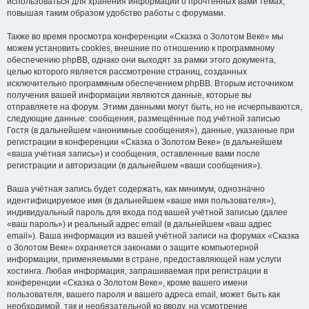
использоваться для хранения информации о прочтённых вами темах,
повышая таким образом удобство работы с форумами.
Также во время просмотра конференции «Сказка о Золотом Веке» мы
можем установить cookies, внешние по отношению к программному
обеспечению phpBB, однако они выходят за рамки этого документа,
целью которого является рассмотрение страниц, созданных
исключительно программным обеспечением phpBB. Вторым источником
получения вашей информации являются данные, которые вы
отправляете на форум. Этими данными могут быть, но не исчерпываются,
следующие данные: сообщения, размещённые под учётной записью
Гостя (в дальнейшем «анонимные сообщения»), данные, указанные при
регистрации в конференции «Сказка о Золотом Веке» (в дальнейшем
«ваша учётная запись») и сообщения, оставленные вами после
регистрации и авторизации (в дальнейшем «ваши сообщения»).
Ваша учётная запись будет содержать, как минимум, однозначно
идентифицируемое имя (в дальнейшем «ваше имя пользователя»),
индивидуальный пароль для входа под вашей учётной записью (далее
«ваш пароль») и реальный адрес email (в дальнейшем «ваш адрес
email»). Ваша информация из вашей учётной записи на форумах «Сказка
о Золотом Веке» охраняется законами о защите компьютерной
информации, применяемыми в стране, предоставляющей нам услуги
хостинга. Любая информация, запрашиваемая при регистрации в
конференции «Сказка о Золотом Веке», кроме вашего имени
пользователя, вашего пароля и вашего адреса email, может быть как
необходимой, так и необязательной ко вводу, на усмотрение