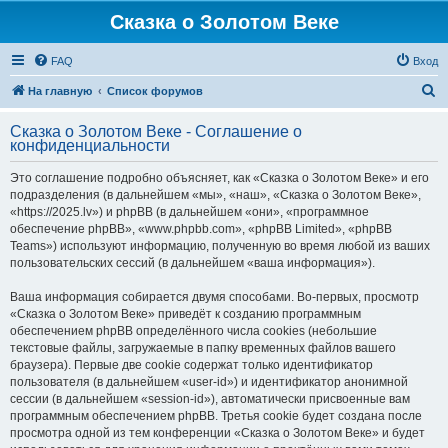
Сказка о Золотом Веке
FAQ
Вход
П
На главную
Список форумов
о
Сказка о Золотом Веке - Соглашение о
и
конфиденциальности
с
Это соглашение подробно объясняет, как «Сказка о Золотом Веке» и его
к
подразделения (в дальнейшем «мы», «наш», «Сказка о Золотом Веке»,
«https://2025.lv») и phpBB (в дальнейшем «они», «программное
обеспечение phpBB», «www.phpbb.com», «phpBB Limited», «phpBB
Teams») используют информацию, полученную во время любой из ваших
пользовательских сессий (в дальнейшем «ваша информация»).
Ваша информация собирается двумя способами. Во-первых, просмотр
«Сказка о Золотом Веке» приведёт к созданию программным
обеспечением phpBB определённого числа cookies (небольшие
текстовые файлы, загружаемые в папку временных файлов вашего
браузера). Первые две cookie содержат только идентификатор
пользователя (в дальнейшем «user-id») и идентификатор анонимной
сессии (в дальнейшем «session-id»), автоматически присвоенные вам
программным обеспечением phpBB. Третья cookie будет создана после
просмотра одной из тем конференции «Сказка о Золотом Веке» и будет