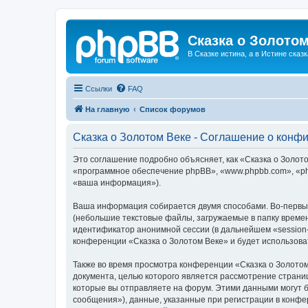
Сказка о Золотом
В Сказке истина, а в Истине сказк
Ссылки
FAQ
На главную
Список форумов
Сказка о Золотом Веке - Соглашение о конф
Это соглашение подробно объясняет, как «Сказка о Золотом
«программное обеспечение phpBB», «www.phpbb.com», «ph
«ваша информация»).
Ваша информация собирается двумя способами. Во-первых
(небольшие текстовые файлы, загружаемые в папку времен
идентификатор анонимной сессии (в дальнейшем «session-
конференции «Сказка о Золотом Веке» и будет использов
Также во время просмотра конференции «Сказка о Золотом
документа, целью которого является рассмотрение стран
которые вы отправляете на форум. Этими данными могут 
сообщения»), данные, указанные при регистрации в конфе