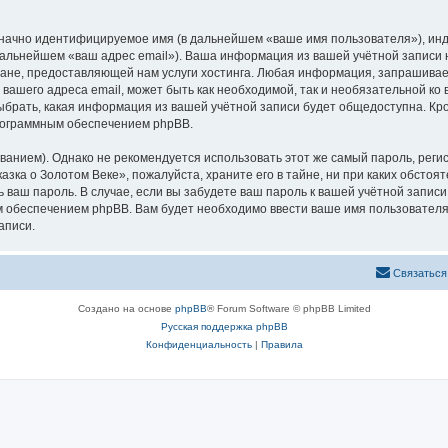
означно идентифицируемое имя (в дальнейшем «ваше имя пользователя»), ин
 дальнейшем «ваш адрес email»). Ваша информация из вашей учётной записи
не, предоставляющей нам услуги хостинга. Любая информация, запрашивае
 вашего адреса email, может быть как необходимой, так и необязательной к
ыбрать, какая информация из вашей учётной записи будет общедоступна. Кром
рограммным обеспечением phpBB.
ием). Однако не рекомендуется использовать этот же самый пароль, регист
зка о Золотом Веке», пожалуйста, храните его в тайне, ни при каких обстоя
ть ваш пароль. В случае, если вы забудете ваш пароль к вашей учётной запи
обеспечением phpBB. Вам будет необходимо ввести ваше имя пользователя и
аписи.
Связаться
Создано на основе
phpBB
® Forum Software © phpBB Limited
Русская поддержка phpBB
Конфиденциальность
|
Правила