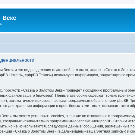
 Веке
а.
иденциальности
 Веке» и его подразделения (в дальнейшем «мы», «наш», «Сказка о Золотом В
pBB Limited», «phpBB Teams») используют информацию, полученную во врем
, просмотр «Сказка о Золотом Веке» приведёт к созданию программным обе
ных файлов вашего браузера). Первые две cookie содержат только идентифик
id»), автоматически присвоенные вам программным обеспечением phpBB. Тре
аться для хранения информации о прочтённых вами темах, повышая таким об
 Веке» мы можем установить cookies, внешние по отношению к программному
иц, созданных исключительно программным обеспечением phpBB. Вторым ис
быть, но не исчерпываются, следующие данные: сообщения, размещённые по
ренции «Сказка о Золотом Веке» (в дальнейшем «ваша учётная запись») и с