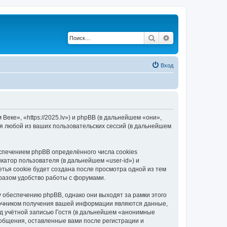
Поиск
Расширенный по
Вход
еке», «https://2025.lv») и phpBB (в дальнейшем «они»,
я любой из ваших пользовательских сессий (в дальнейшем
спечением phpBB определённого числа cookies
атор пользователя (в дальнейшем «user-id») и
тья cookie будет создана после просмотра одной из тем
разом удобство работы с форумами.
 обеспечению phpBB, однако они выходят за рамки этого
точником получения вашей информации являются данные,
д учётной записью Гостя (в дальнейшем «анонимные
ообщения, оставленные вами после регистрации и