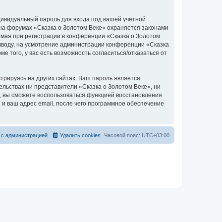
дивидуальный пароль для входа под вашей учётной
 на форумах «Сказка о Золотом Веке» охраняется законами
мая при регистрации в конференции «Сказка о Золотом
о вводу, на усмотрение администрации конференции «Сказка
е того, у вас есть возможность согласиться/отказаться от
рируясь на других сайтах. Ваш пароль является
тельствах ни представители «Сказка о Золотом Веке», ни
си, вы сможете воспользоваться функцией восстановления
 ваш адрес email, после чего программное обеспечение
 с администрацией
Удалить cookies
Часовой пояс:
UTC+03:00