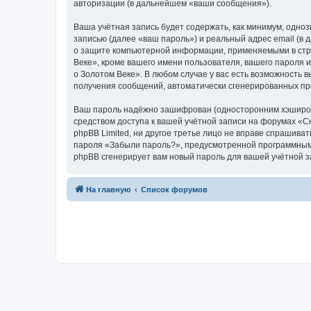
авторизации (в дальнейшем «ваши сообщения»).
Ваша учётная запись будет содержать, как минимум, одн
записью (далее «ваш пароль») и реальный адрес email (в
о защите компьютерной информации, применяемыми в стра
Веке», кроме вашего имени пользователя, вашего пароля и
о Золотом Веке». В любом случае у вас есть возможность в
получения сообщений, автоматически сгенерированных п
Ваш пароль надёжно зашифрован (односторонним хэширован
средством доступа к вашей учётной записи на форумах «Ска
phpBB Limited, ни другое третье лицо не вправе спрашива
пароля «Забыли пароль?», предусмотренной программным 
phpBB сгенерирует вам новый пароль для вашей учётной з
На главную
Список форумов