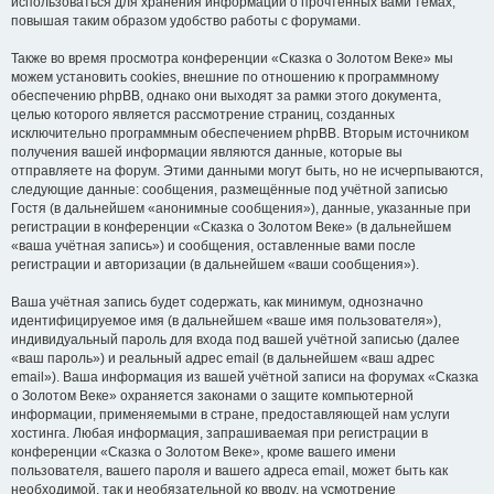
использоваться для хранения информации о прочтённых вами темах,
повышая таким образом удобство работы с форумами.
Также во время просмотра конференции «Сказка о Золотом Веке» мы
можем установить cookies, внешние по отношению к программному
обеспечению phpBB, однако они выходят за рамки этого документа,
целью которого является рассмотрение страниц, созданных
исключительно программным обеспечением phpBB. Вторым источником
получения вашей информации являются данные, которые вы
отправляете на форум. Этими данными могут быть, но не исчерпываются,
следующие данные: сообщения, размещённые под учётной записью
Гостя (в дальнейшем «анонимные сообщения»), данные, указанные при
регистрации в конференции «Сказка о Золотом Веке» (в дальнейшем
«ваша учётная запись») и сообщения, оставленные вами после
регистрации и авторизации (в дальнейшем «ваши сообщения»).
Ваша учётная запись будет содержать, как минимум, однозначно
идентифицируемое имя (в дальнейшем «ваше имя пользователя»),
индивидуальный пароль для входа под вашей учётной записью (далее
«ваш пароль») и реальный адрес email (в дальнейшем «ваш адрес
email»). Ваша информация из вашей учётной записи на форумах «Сказка
о Золотом Веке» охраняется законами о защите компьютерной
информации, применяемыми в стране, предоставляющей нам услуги
хостинга. Любая информация, запрашиваемая при регистрации в
конференции «Сказка о Золотом Веке», кроме вашего имени
пользователя, вашего пароля и вашего адреса email, может быть как
необходимой, так и необязательной ко вводу, на усмотрение