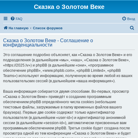
Сказка о Золотом Веке
FAQ
Вход
П
На главную
Список форумов
о
Сказка о Золотом Веке - Соглашение о
и
конфиденциальности
с
Это соглашение подробно объясняет, как «Сказка о Золотом Веке» и его
к
подразделения (в дальнейшем «мы», «наш», «Сказка о Золотом Веке»,
«https://2025.lv») и phpBB (в дальнейшем «они», «программное
обеспечение phpBB», «www.phpbb.com», «phpBB Limited», «phpBB
Teams») используют информацию, полученную во время любой из ваших
пользовательских сессий (в дальнейшем «ваша информация»).
Ваша информация собирается двумя способами. Во-первых, просмотр
«Сказка о Золотом Веке» приведёт к созданию программным
обеспечением phpBB определённого числа cookies (небольшие
текстовые файлы, загружаемые в папку временных файлов вашего
браузера). Первые две cookie содержат только идентификатор
пользователя (в дальнейшем «user-id») и идентификатор анонимной
сессии (в дальнейшем «session-id»), автоматически присвоенные вам
программным обеспечением phpBB. Третья cookie будет создана после
просмотра одной из тем конференции «Сказка о Золотом Веке» и будет