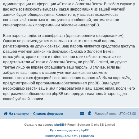
администрации конференции «Сказка о Золотом Веке». В любом случае у
вас есть возможность выбрать, какая информация из вашей учётной
записи будет общедоступна. Кроме того, у вас есть возможность
согласиться/отказаться от получения сообщений, автоматически
сгенерированных программным обеспечением phpBB.
Ваш пароль надёжно зашифрован (односторонним хэшированием).
Однако не рекомендуется использовать этот же самый пароль,
регистрируясь на других сайтах. Ваш пароль является средством доступа
к вашей учётной записи на форумах «Сказка о Золотом Веке»,
пожалуйста, храните его в тайне, ни при каких обстоятельствах ни
представители «Сказка о Золотом Веке», ни phpBB Limited, ни другое
третье лицо не вправе спрашивать ваш пароль. В случае, если вы
забудете ваш пароль к вашей учётной записи, вы сможете
воспользоваться функцией восстановления пароля «Забыли пароль?»,
предусмотренной программным обеспечением phpBB. Вам будет
необходимо ввести ваше имя пользователя и ваш адрес email, после чего
программное обеспечение phpBB сгенерирует вам новый пароль для
вашей учётной записи.
На главную
Список форумов
Часовой пояс:
UTC+03:00
Создано на основе
phpBB
® Forum Software © phpBB Limited
Русская поддержка phpBB
Конфиденциальность
|
Правила