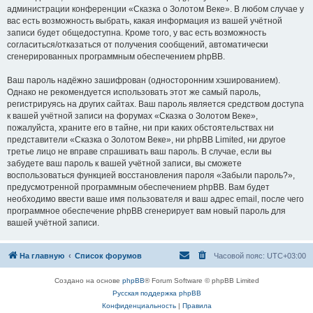
администрации конференции «Сказка о Золотом Веке». В любом случае у
вас есть возможность выбрать, какая информация из вашей учётной
записи будет общедоступна. Кроме того, у вас есть возможность
согласиться/отказаться от получения сообщений, автоматически
сгенерированных программным обеспечением phpBB.
Ваш пароль надёжно зашифрован (односторонним хэшированием).
Однако не рекомендуется использовать этот же самый пароль,
регистрируясь на других сайтах. Ваш пароль является средством доступа
к вашей учётной записи на форумах «Сказка о Золотом Веке»,
пожалуйста, храните его в тайне, ни при каких обстоятельствах ни
представители «Сказка о Золотом Веке», ни phpBB Limited, ни другое
третье лицо не вправе спрашивать ваш пароль. В случае, если вы
забудете ваш пароль к вашей учётной записи, вы сможете
воспользоваться функцией восстановления пароля «Забыли пароль?»,
предусмотренной программным обеспечением phpBB. Вам будет
необходимо ввести ваше имя пользователя и ваш адрес email, после чего
программное обеспечение phpBB сгенерирует вам новый пароль для
вашей учётной записи.
На главную
Список форумов
Часовой пояс:
UTC+03:00
Создано на основе
phpBB
® Forum Software © phpBB Limited
Русская поддержка phpBB
Конфиденциальность
|
Правила