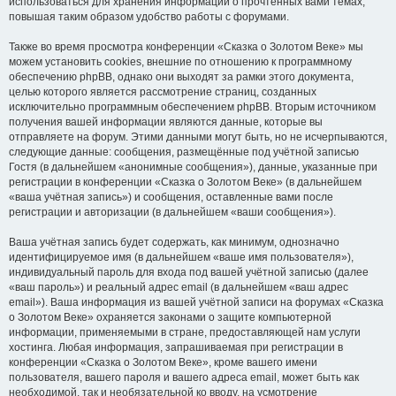
использоваться для хранения информации о прочтённых вами темах,
повышая таким образом удобство работы с форумами.
Также во время просмотра конференции «Сказка о Золотом Веке» мы
можем установить cookies, внешние по отношению к программному
обеспечению phpBB, однако они выходят за рамки этого документа,
целью которого является рассмотрение страниц, созданных
исключительно программным обеспечением phpBB. Вторым источником
получения вашей информации являются данные, которые вы
отправляете на форум. Этими данными могут быть, но не исчерпываются,
следующие данные: сообщения, размещённые под учётной записью
Гостя (в дальнейшем «анонимные сообщения»), данные, указанные при
регистрации в конференции «Сказка о Золотом Веке» (в дальнейшем
«ваша учётная запись») и сообщения, оставленные вами после
регистрации и авторизации (в дальнейшем «ваши сообщения»).
Ваша учётная запись будет содержать, как минимум, однозначно
идентифицируемое имя (в дальнейшем «ваше имя пользователя»),
индивидуальный пароль для входа под вашей учётной записью (далее
«ваш пароль») и реальный адрес email (в дальнейшем «ваш адрес
email»). Ваша информация из вашей учётной записи на форумах «Сказка
о Золотом Веке» охраняется законами о защите компьютерной
информации, применяемыми в стране, предоставляющей нам услуги
хостинга. Любая информация, запрашиваемая при регистрации в
конференции «Сказка о Золотом Веке», кроме вашего имени
пользователя, вашего пароля и вашего адреса email, может быть как
необходимой, так и необязательной ко вводу, на усмотрение