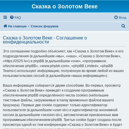
Сказка о Золотом Веке
FAQ
Вход
П
На главную
Список форумов
о
Сказка о Золотом Веке - Соглашение о
и
конфиденциальности
с
Это соглашение подробно объясняет, как «Сказка о Золотом Веке» и его
к
подразделения (в дальнейшем «мы», «наш», «Сказка о Золотом Веке»,
«https://2025.lv») и phpBB (в дальнейшем «они», «программное
обеспечение phpBB», «www.phpbb.com», «phpBB Limited», «phpBB
Teams») используют информацию, полученную во время любой из ваших
пользовательских сессий (в дальнейшем «ваша информация»).
Ваша информация собирается двумя способами. Во-первых, просмотр
«Сказка о Золотом Веке» приведёт к созданию программным
обеспечением phpBB определённого числа cookies (небольшие
текстовые файлы, загружаемые в папку временных файлов вашего
браузера). Первые две cookie содержат только идентификатор
пользователя (в дальнейшем «user-id») и идентификатор анонимной
сессии (в дальнейшем «session-id»), автоматически присвоенные вам
программным обеспечением phpBB. Третья cookie будет создана после
просмотра одной из тем конференции «Сказка о Золотом Веке» и будет