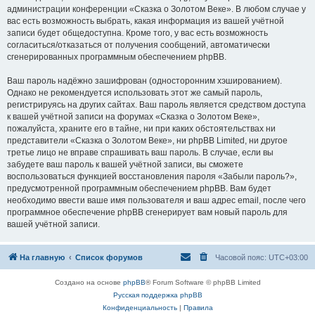
администрации конференции «Сказка о Золотом Веке». В любом случае у
вас есть возможность выбрать, какая информация из вашей учётной
записи будет общедоступна. Кроме того, у вас есть возможность
согласиться/отказаться от получения сообщений, автоматически
сгенерированных программным обеспечением phpBB.
Ваш пароль надёжно зашифрован (односторонним хэшированием).
Однако не рекомендуется использовать этот же самый пароль,
регистрируясь на других сайтах. Ваш пароль является средством доступа
к вашей учётной записи на форумах «Сказка о Золотом Веке»,
пожалуйста, храните его в тайне, ни при каких обстоятельствах ни
представители «Сказка о Золотом Веке», ни phpBB Limited, ни другое
третье лицо не вправе спрашивать ваш пароль. В случае, если вы
забудете ваш пароль к вашей учётной записи, вы сможете
воспользоваться функцией восстановления пароля «Забыли пароль?»,
предусмотренной программным обеспечением phpBB. Вам будет
необходимо ввести ваше имя пользователя и ваш адрес email, после чего
программное обеспечение phpBB сгенерирует вам новый пароль для
вашей учётной записи.
На главную
Список форумов
Часовой пояс:
UTC+03:00
Создано на основе
phpBB
® Forum Software © phpBB Limited
Русская поддержка phpBB
Конфиденциальность
|
Правила