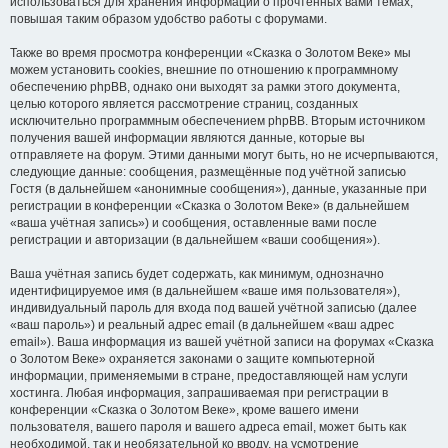
использоваться для хранения информации о прочтённых вами темах,
повышая таким образом удобство работы с форумами.
Также во время просмотра конференции «Сказка о Золотом Веке» мы
можем установить cookies, внешние по отношению к программному
обеспечению phpBB, однако они выходят за рамки этого документа,
целью которого является рассмотрение страниц, созданных
исключительно программным обеспечением phpBB. Вторым источником
получения вашей информации являются данные, которые вы
отправляете на форум. Этими данными могут быть, но не исчерпываются,
следующие данные: сообщения, размещённые под учётной записью
Гостя (в дальнейшем «анонимные сообщения»), данные, указанные при
регистрации в конференции «Сказка о Золотом Веке» (в дальнейшем
«ваша учётная запись») и сообщения, оставленные вами после
регистрации и авторизации (в дальнейшем «ваши сообщения»).
Ваша учётная запись будет содержать, как минимум, однозначно
идентифицируемое имя (в дальнейшем «ваше имя пользователя»),
индивидуальный пароль для входа под вашей учётной записью (далее
«ваш пароль») и реальный адрес email (в дальнейшем «ваш адрес
email»). Ваша информация из вашей учётной записи на форумах «Сказка
о Золотом Веке» охраняется законами о защите компьютерной
информации, применяемыми в стране, предоставляющей нам услуги
хостинга. Любая информация, запрашиваемая при регистрации в
конференции «Сказка о Золотом Веке», кроме вашего имени
пользователя, вашего пароля и вашего адреса email, может быть как
необходимой, так и необязательной ко вводу, на усмотрение