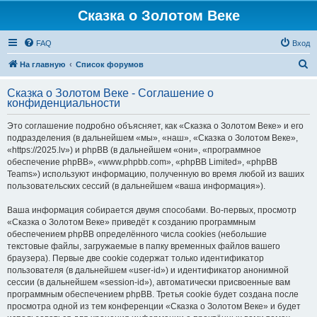
Сказка о Золотом Веке
FAQ
Вход
П
На главную
Список форумов
о
Сказка о Золотом Веке - Соглашение о
и
конфиденциальности
с
Это соглашение подробно объясняет, как «Сказка о Золотом Веке» и его
к
подразделения (в дальнейшем «мы», «наш», «Сказка о Золотом Веке»,
«https://2025.lv») и phpBB (в дальнейшем «они», «программное
обеспечение phpBB», «www.phpbb.com», «phpBB Limited», «phpBB
Teams») используют информацию, полученную во время любой из ваших
пользовательских сессий (в дальнейшем «ваша информация»).
Ваша информация собирается двумя способами. Во-первых, просмотр
«Сказка о Золотом Веке» приведёт к созданию программным
обеспечением phpBB определённого числа cookies (небольшие
текстовые файлы, загружаемые в папку временных файлов вашего
браузера). Первые две cookie содержат только идентификатор
пользователя (в дальнейшем «user-id») и идентификатор анонимной
сессии (в дальнейшем «session-id»), автоматически присвоенные вам
программным обеспечением phpBB. Третья cookie будет создана после
просмотра одной из тем конференции «Сказка о Золотом Веке» и будет