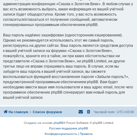
администрации конференции «Сказка о Золотом Веке». В любом случае у
вас есть возможность выбрать, какая информация из вашей учётной
записи будет общедоступна. Кроме того, у вас есть возможность
согласиться/отказаться от получения сообщений, автоматически
сгенерированных программным обеспечением phpBB.
Ваш пароль надёжно зашифрован (односторонним хэшированием).
Однако не рекомендуется использовать этот же самый пароль,
регистрируясь на других сайтах. Ваш пароль является средством доступа
к вашей учётной записи на форумах «Сказка о Золотом Веке»,
пожалуйста, храните его в тайне, ни при каких обстоятельствах ни
представители «Сказка о Золотом Веке», ни phpBB Limited, ни другое
третье лицо не вправе спрашивать ваш пароль. В случае, если вы
забудете ваш пароль к вашей учётной записи, вы сможете
воспользоваться функцией восстановления пароля «Забыли пароль?»,
предусмотренной программным обеспечением phpBB. Вам будет
необходимо ввести ваше имя пользователя и ваш адрес email, после чего
программное обеспечение phpBB сгенерирует вам новый пароль для
вашей учётной записи.
На главную
Список форумов
Часовой пояс:
UTC+03:00
Создано на основе
phpBB
® Forum Software © phpBB Limited
Русская поддержка phpBB
Конфиденциальность
|
Правила