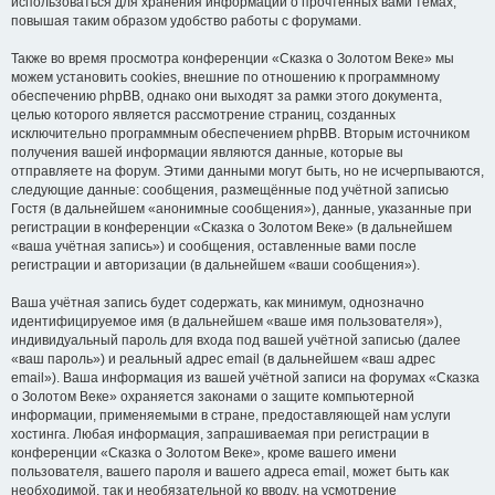
использоваться для хранения информации о прочтённых вами темах,
повышая таким образом удобство работы с форумами.
Также во время просмотра конференции «Сказка о Золотом Веке» мы
можем установить cookies, внешние по отношению к программному
обеспечению phpBB, однако они выходят за рамки этого документа,
целью которого является рассмотрение страниц, созданных
исключительно программным обеспечением phpBB. Вторым источником
получения вашей информации являются данные, которые вы
отправляете на форум. Этими данными могут быть, но не исчерпываются,
следующие данные: сообщения, размещённые под учётной записью
Гостя (в дальнейшем «анонимные сообщения»), данные, указанные при
регистрации в конференции «Сказка о Золотом Веке» (в дальнейшем
«ваша учётная запись») и сообщения, оставленные вами после
регистрации и авторизации (в дальнейшем «ваши сообщения»).
Ваша учётная запись будет содержать, как минимум, однозначно
идентифицируемое имя (в дальнейшем «ваше имя пользователя»),
индивидуальный пароль для входа под вашей учётной записью (далее
«ваш пароль») и реальный адрес email (в дальнейшем «ваш адрес
email»). Ваша информация из вашей учётной записи на форумах «Сказка
о Золотом Веке» охраняется законами о защите компьютерной
информации, применяемыми в стране, предоставляющей нам услуги
хостинга. Любая информация, запрашиваемая при регистрации в
конференции «Сказка о Золотом Веке», кроме вашего имени
пользователя, вашего пароля и вашего адреса email, может быть как
необходимой, так и необязательной ко вводу, на усмотрение