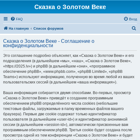
Сказка о Золотом Веке
FAQ
Вход
П
На главную
Список форумов
о
Сказка о Золотом Веке - Соглашение о
и
конфиденциальности
с
Это соглашение подробно объясняет, как «Сказка о Золотом Веке» и его
к
подразделения (в дальнейшем «мы», «наш», «Сказка о Золотом Веке»,
«https://2025.lv») и phpBB (в дальнейшем «они», «программное
обеспечение phpBB», «www.phpbb.com», «phpBB Limited», «phpBB
Teams») используют информацию, полученную во время любой из ваших
пользовательских сессий (в дальнейшем «ваша информация»).
Ваша информация собирается двумя способами. Во-первых, просмотр
«Сказка о Золотом Веке» приведёт к созданию программным
обеспечением phpBB определённого числа cookies (небольшие
текстовые файлы, загружаемые в папку временных файлов вашего
браузера). Первые две cookie содержат только идентификатор
пользователя (в дальнейшем «user-id») и идентификатор анонимной
сессии (в дальнейшем «session-id»), автоматически присвоенные вам
программным обеспечением phpBB. Третья cookie будет создана после
просмотра одной из тем конференции «Сказка о Золотом Веке» и будет