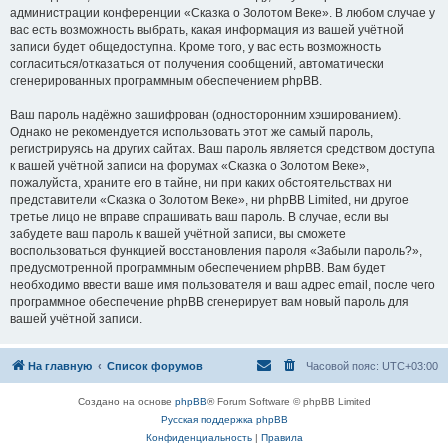
администрации конференции «Сказка о Золотом Веке». В любом случае у
вас есть возможность выбрать, какая информация из вашей учётной
записи будет общедоступна. Кроме того, у вас есть возможность
согласиться/отказаться от получения сообщений, автоматически
сгенерированных программным обеспечением phpBB.
Ваш пароль надёжно зашифрован (односторонним хэшированием).
Однако не рекомендуется использовать этот же самый пароль,
регистрируясь на других сайтах. Ваш пароль является средством доступа
к вашей учётной записи на форумах «Сказка о Золотом Веке»,
пожалуйста, храните его в тайне, ни при каких обстоятельствах ни
представители «Сказка о Золотом Веке», ни phpBB Limited, ни другое
третье лицо не вправе спрашивать ваш пароль. В случае, если вы
забудете ваш пароль к вашей учётной записи, вы сможете
воспользоваться функцией восстановления пароля «Забыли пароль?»,
предусмотренной программным обеспечением phpBB. Вам будет
необходимо ввести ваше имя пользователя и ваш адрес email, после чего
программное обеспечение phpBB сгенерирует вам новый пароль для
вашей учётной записи.
На главную
Список форумов
Часовой пояс:
UTC+03:00
Создано на основе
phpBB
® Forum Software © phpBB Limited
Русская поддержка phpBB
Конфиденциальность
|
Правила