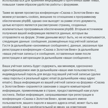
использоваться для хранения информации о прочтённых вами темах,
повышая таким образом удобство работы с форумами.
Также во время просмотра конференции «Сказка о Золотом Веке» мы
можем установить cookies, внешние по отношению к программному
обеспечению phpBB, однако они выходят за рамки этого документа,
целью которого является рассмотрение страниц, созданных
исключительно программным обеспечением phpBB. Вторым источником
получения вашей информации являются данные, которые вы
отправляете на форум. Этими данными могут быть, но не исчерпываются,
следующие данные: сообщения, размещённые под учётной записью
Гостя (в дальнейшем «анонимные сообщения»), данные, указанные при
регистрации в конференции «Сказка о Золотом Веке» (в дальнейшем
«ваша учётная запись») и сообщения, оставленные вами после
регистрации и авторизации (в дальнейшем «ваши сообщения»).
Ваша учётная запись будет содержать, как минимум, однозначно
идентифицируемое имя (в дальнейшем «ваше имя пользователя»),
индивидуальный пароль для входа под вашей учётной записью (далее
«ваш пароль») и реальный адрес email (в дальнейшем «ваш адрес
email»). Ваша информация из вашей учётной записи на форумах «Сказка
о Золотом Веке» охраняется законами о защите компьютерной
информации, применяемыми в стране, предоставляющей нам услуги
хостинга. Любая информация, запрашиваемая при регистрации в
конференции «Сказка о Золотом Веке», кроме вашего имени
пользователя, вашего пароля и вашего адреса email, может быть как
необходимой, так и необязательной ко вводу, на усмотрение