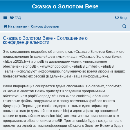
Сказка о Золотом Веке
FAQ
Вход
П
На главную
Список форумов
о
Сказка о Золотом Веке - Соглашение о
и
конфиденциальности
с
Это соглашение подробно объясняет, как «Сказка о Золотом Веке» и его
к
подразделения (в дальнейшем «мы», «наш», «Сказка о Золотом Веке»,
«https://2025.lv») и phpBB (в дальнейшем «они», «программное
обеспечение phpBB», «www.phpbb.com», «phpBB Limited», «phpBB
Teams») используют информацию, полученную во время любой из ваших
пользовательских сессий (в дальнейшем «ваша информация»).
Ваша информация собирается двумя способами. Во-первых, просмотр
«Сказка о Золотом Веке» приведёт к созданию программным
обеспечением phpBB определённого числа cookies (небольшие
текстовые файлы, загружаемые в папку временных файлов вашего
браузера). Первые две cookie содержат только идентификатор
пользователя (в дальнейшем «user-id») и идентификатор анонимной
сессии (в дальнейшем «session-id»), автоматически присвоенные вам
программным обеспечением phpBB. Третья cookie будет создана после
просмотра одной из тем конференции «Сказка о Золотом Веке» и будет