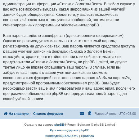
администрации конференции «Сказка о Золотом Веке». В любом случае у
вас есть возможность выбрать, какая информация из вашей учётной
записи будет общедоступна. Кроме того, у вас есть возможность
согласиться/отказаться от получения сообщений, автоматически
сгенерированных программным обеспечением phpBB.
Ваш пароль надёжно зашифрован (односторонним хэшированием).
Однако не рекомендуется использовать этот же самый пароль,
регистрируясь на других сайтах. Ваш пароль является средством доступа
к вашей учётной записи на форумах «Сказка о Золотом Веке»,
пожалуйста, храните его в тайне, ни при каких обстоятельствах ни
представители «Сказка о Золотом Веке», ни phpBB Limited, ни другое
третье лицо не вправе спрашивать ваш пароль. В случае, если вы
забудете ваш пароль к вашей учётной записи, вы сможете
воспользоваться функцией восстановления пароля «Забыли пароль?»,
предусмотренной программным обеспечением phpBB. Вам будет
необходимо ввести ваше имя пользователя и ваш адрес email, после чего
программное обеспечение phpBB сгенерирует вам новый пароль для
вашей учётной записи.
На главную
Список форумов
Часовой пояс:
UTC+03:00
Создано на основе
phpBB
® Forum Software © phpBB Limited
Русская поддержка phpBB
Конфиденциальность
|
Правила