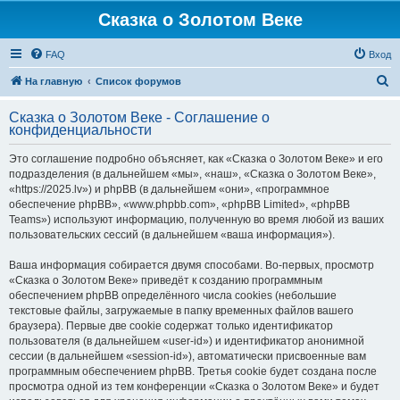
Сказка о Золотом Веке
FAQ
Вход
П
На главную
Список форумов
о
Сказка о Золотом Веке - Соглашение о
и
конфиденциальности
с
Это соглашение подробно объясняет, как «Сказка о Золотом Веке» и его
к
подразделения (в дальнейшем «мы», «наш», «Сказка о Золотом Веке»,
«https://2025.lv») и phpBB (в дальнейшем «они», «программное
обеспечение phpBB», «www.phpbb.com», «phpBB Limited», «phpBB
Teams») используют информацию, полученную во время любой из ваших
пользовательских сессий (в дальнейшем «ваша информация»).
Ваша информация собирается двумя способами. Во-первых, просмотр
«Сказка о Золотом Веке» приведёт к созданию программным
обеспечением phpBB определённого числа cookies (небольшие
текстовые файлы, загружаемые в папку временных файлов вашего
браузера). Первые две cookie содержат только идентификатор
пользователя (в дальнейшем «user-id») и идентификатор анонимной
сессии (в дальнейшем «session-id»), автоматически присвоенные вам
программным обеспечением phpBB. Третья cookie будет создана после
просмотра одной из тем конференции «Сказка о Золотом Веке» и будет