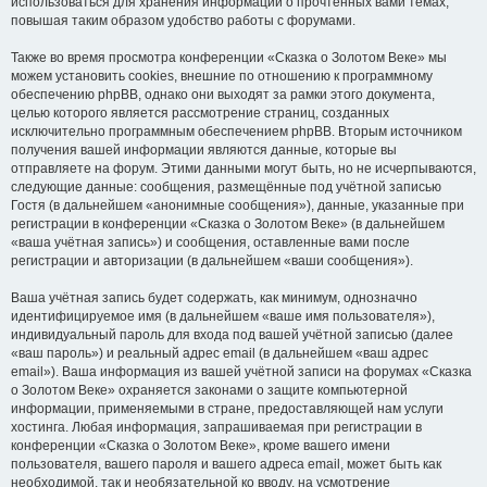
использоваться для хранения информации о прочтённых вами темах,
повышая таким образом удобство работы с форумами.
Также во время просмотра конференции «Сказка о Золотом Веке» мы
можем установить cookies, внешние по отношению к программному
обеспечению phpBB, однако они выходят за рамки этого документа,
целью которого является рассмотрение страниц, созданных
исключительно программным обеспечением phpBB. Вторым источником
получения вашей информации являются данные, которые вы
отправляете на форум. Этими данными могут быть, но не исчерпываются,
следующие данные: сообщения, размещённые под учётной записью
Гостя (в дальнейшем «анонимные сообщения»), данные, указанные при
регистрации в конференции «Сказка о Золотом Веке» (в дальнейшем
«ваша учётная запись») и сообщения, оставленные вами после
регистрации и авторизации (в дальнейшем «ваши сообщения»).
Ваша учётная запись будет содержать, как минимум, однозначно
идентифицируемое имя (в дальнейшем «ваше имя пользователя»),
индивидуальный пароль для входа под вашей учётной записью (далее
«ваш пароль») и реальный адрес email (в дальнейшем «ваш адрес
email»). Ваша информация из вашей учётной записи на форумах «Сказка
о Золотом Веке» охраняется законами о защите компьютерной
информации, применяемыми в стране, предоставляющей нам услуги
хостинга. Любая информация, запрашиваемая при регистрации в
конференции «Сказка о Золотом Веке», кроме вашего имени
пользователя, вашего пароля и вашего адреса email, может быть как
необходимой, так и необязательной ко вводу, на усмотрение