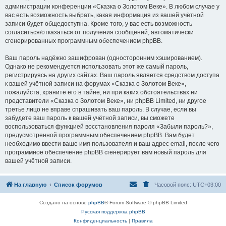
администрации конференции «Сказка о Золотом Веке». В любом случае у
вас есть возможность выбрать, какая информация из вашей учётной
записи будет общедоступна. Кроме того, у вас есть возможность
согласиться/отказаться от получения сообщений, автоматически
сгенерированных программным обеспечением phpBB.
Ваш пароль надёжно зашифрован (односторонним хэшированием).
Однако не рекомендуется использовать этот же самый пароль,
регистрируясь на других сайтах. Ваш пароль является средством доступа
к вашей учётной записи на форумах «Сказка о Золотом Веке»,
пожалуйста, храните его в тайне, ни при каких обстоятельствах ни
представители «Сказка о Золотом Веке», ни phpBB Limited, ни другое
третье лицо не вправе спрашивать ваш пароль. В случае, если вы
забудете ваш пароль к вашей учётной записи, вы сможете
воспользоваться функцией восстановления пароля «Забыли пароль?»,
предусмотренной программным обеспечением phpBB. Вам будет
необходимо ввести ваше имя пользователя и ваш адрес email, после чего
программное обеспечение phpBB сгенерирует вам новый пароль для
вашей учётной записи.
На главную
Список форумов
Часовой пояс:
UTC+03:00
Создано на основе
phpBB
® Forum Software © phpBB Limited
Русская поддержка phpBB
Конфиденциальность
|
Правила