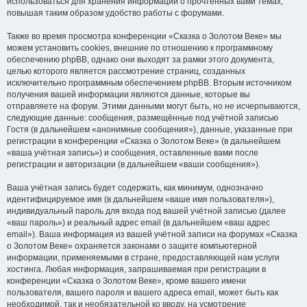
использоваться для хранения информации о прочтённых вами темах,
повышая таким образом удобство работы с форумами.
Также во время просмотра конференции «Сказка о Золотом Веке» мы
можем установить cookies, внешние по отношению к программному
обеспечению phpBB, однако они выходят за рамки этого документа,
целью которого является рассмотрение страниц, созданных
исключительно программным обеспечением phpBB. Вторым источником
получения вашей информации являются данные, которые вы
отправляете на форум. Этими данными могут быть, но не исчерпываются,
следующие данные: сообщения, размещённые под учётной записью
Гостя (в дальнейшем «анонимные сообщения»), данные, указанные при
регистрации в конференции «Сказка о Золотом Веке» (в дальнейшем
«ваша учётная запись») и сообщения, оставленные вами после
регистрации и авторизации (в дальнейшем «ваши сообщения»).
Ваша учётная запись будет содержать, как минимум, однозначно
идентифицируемое имя (в дальнейшем «ваше имя пользователя»),
индивидуальный пароль для входа под вашей учётной записью (далее
«ваш пароль») и реальный адрес email (в дальнейшем «ваш адрес
email»). Ваша информация из вашей учётной записи на форумах «Сказка
о Золотом Веке» охраняется законами о защите компьютерной
информации, применяемыми в стране, предоставляющей нам услуги
хостинга. Любая информация, запрашиваемая при регистрации в
конференции «Сказка о Золотом Веке», кроме вашего имени
пользователя, вашего пароля и вашего адреса email, может быть как
необходимой, так и необязательной ко вводу, на усмотрение