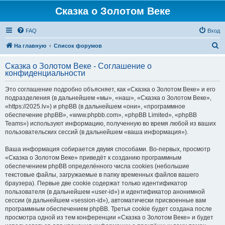
Сказка о Золотом Веке
FAQ
Вход
П
На главную
Список форумов
о
Сказка о Золотом Веке - Соглашение о
и
конфиденциальности
с
Это соглашение подробно объясняет, как «Сказка о Золотом Веке» и его
к
подразделения (в дальнейшем «мы», «наш», «Сказка о Золотом Веке»,
«https://2025.lv») и phpBB (в дальнейшем «они», «программное
обеспечение phpBB», «www.phpbb.com», «phpBB Limited», «phpBB
Teams») используют информацию, полученную во время любой из ваших
пользовательских сессий (в дальнейшем «ваша информация»).
Ваша информация собирается двумя способами. Во-первых, просмотр
«Сказка о Золотом Веке» приведёт к созданию программным
обеспечением phpBB определённого числа cookies (небольшие
текстовые файлы, загружаемые в папку временных файлов вашего
браузера). Первые две cookie содержат только идентификатор
пользователя (в дальнейшем «user-id») и идентификатор анонимной
сессии (в дальнейшем «session-id»), автоматически присвоенные вам
программным обеспечением phpBB. Третья cookie будет создана после
просмотра одной из тем конференции «Сказка о Золотом Веке» и будет