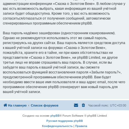
администрации конференции «Сказка о Золотом Веке». В любом случае у
вас есть возможность выбрать, какая информация из вашей учётной
записи будет общедоступна. Кроме того, у вас есть возможность
согласиться/отказаться от получения сообщений, автоматически
сгенерированных программным обеспечением phpBB.
Ваш пароль надёжно зашифрован (односторонним хэшированием).
Однако не рекомендуется использовать этот же самый пароль,
регистрируясь на других сайтах. Ваш пароль является средством доступа
к вашей учётной записи на форумах «Сказка о Золотом Веке»,
пожалуйста, храните его в тайне, ни при каких обстоятельствах ни
представители «Сказка о Золотом Веке», ни phpBB Limited, ни другое
третье лицо не вправе спрашивать ваш пароль. В случае, если вы
забудете ваш пароль к вашей учётной записи, вы сможете
воспользоваться функцией восстановления пароля «Забыли пароль?»,
предусмотренной программным обеспечением phpBB. Вам будет
необходимо ввести ваше имя пользователя и ваш адрес email, после чего
программное обеспечение phpBB сгенерирует вам новый пароль для
вашей учётной записи.
На главную
Список форумов
Часовой пояс:
UTC+03:00
Создано на основе
phpBB
® Forum Software © phpBB Limited
Русская поддержка phpBB
Конфиденциальность
|
Правила