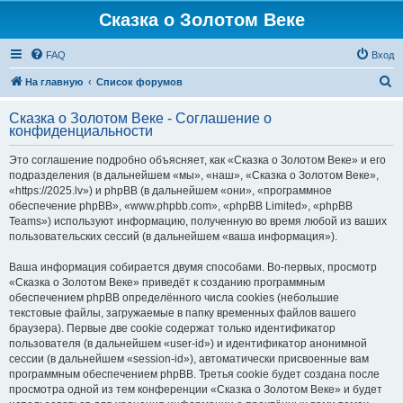
Сказка о Золотом Веке
FAQ
Вход
П
На главную
Список форумов
о
Сказка о Золотом Веке - Соглашение о
и
конфиденциальности
с
Это соглашение подробно объясняет, как «Сказка о Золотом Веке» и его
к
подразделения (в дальнейшем «мы», «наш», «Сказка о Золотом Веке»,
«https://2025.lv») и phpBB (в дальнейшем «они», «программное
обеспечение phpBB», «www.phpbb.com», «phpBB Limited», «phpBB
Teams») используют информацию, полученную во время любой из ваших
пользовательских сессий (в дальнейшем «ваша информация»).
Ваша информация собирается двумя способами. Во-первых, просмотр
«Сказка о Золотом Веке» приведёт к созданию программным
обеспечением phpBB определённого числа cookies (небольшие
текстовые файлы, загружаемые в папку временных файлов вашего
браузера). Первые две cookie содержат только идентификатор
пользователя (в дальнейшем «user-id») и идентификатор анонимной
сессии (в дальнейшем «session-id»), автоматически присвоенные вам
программным обеспечением phpBB. Третья cookie будет создана после
просмотра одной из тем конференции «Сказка о Золотом Веке» и будет