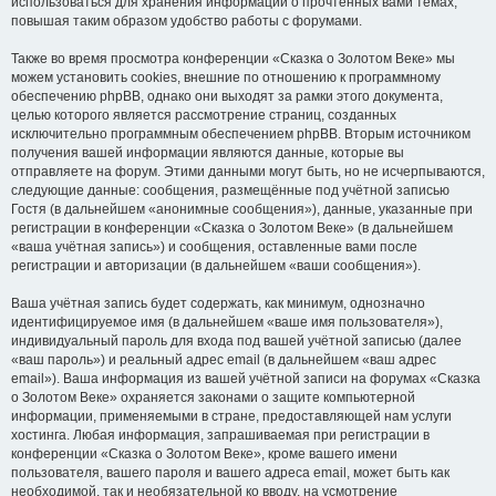
использоваться для хранения информации о прочтённых вами темах,
повышая таким образом удобство работы с форумами.
Также во время просмотра конференции «Сказка о Золотом Веке» мы
можем установить cookies, внешние по отношению к программному
обеспечению phpBB, однако они выходят за рамки этого документа,
целью которого является рассмотрение страниц, созданных
исключительно программным обеспечением phpBB. Вторым источником
получения вашей информации являются данные, которые вы
отправляете на форум. Этими данными могут быть, но не исчерпываются,
следующие данные: сообщения, размещённые под учётной записью
Гостя (в дальнейшем «анонимные сообщения»), данные, указанные при
регистрации в конференции «Сказка о Золотом Веке» (в дальнейшем
«ваша учётная запись») и сообщения, оставленные вами после
регистрации и авторизации (в дальнейшем «ваши сообщения»).
Ваша учётная запись будет содержать, как минимум, однозначно
идентифицируемое имя (в дальнейшем «ваше имя пользователя»),
индивидуальный пароль для входа под вашей учётной записью (далее
«ваш пароль») и реальный адрес email (в дальнейшем «ваш адрес
email»). Ваша информация из вашей учётной записи на форумах «Сказка
о Золотом Веке» охраняется законами о защите компьютерной
информации, применяемыми в стране, предоставляющей нам услуги
хостинга. Любая информация, запрашиваемая при регистрации в
конференции «Сказка о Золотом Веке», кроме вашего имени
пользователя, вашего пароля и вашего адреса email, может быть как
необходимой, так и необязательной ко вводу, на усмотрение