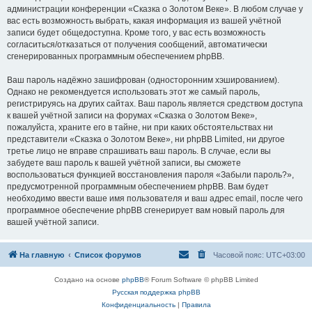
администрации конференции «Сказка о Золотом Веке». В любом случае у
вас есть возможность выбрать, какая информация из вашей учётной
записи будет общедоступна. Кроме того, у вас есть возможность
согласиться/отказаться от получения сообщений, автоматически
сгенерированных программным обеспечением phpBB.
Ваш пароль надёжно зашифрован (односторонним хэшированием).
Однако не рекомендуется использовать этот же самый пароль,
регистрируясь на других сайтах. Ваш пароль является средством доступа
к вашей учётной записи на форумах «Сказка о Золотом Веке»,
пожалуйста, храните его в тайне, ни при каких обстоятельствах ни
представители «Сказка о Золотом Веке», ни phpBB Limited, ни другое
третье лицо не вправе спрашивать ваш пароль. В случае, если вы
забудете ваш пароль к вашей учётной записи, вы сможете
воспользоваться функцией восстановления пароля «Забыли пароль?»,
предусмотренной программным обеспечением phpBB. Вам будет
необходимо ввести ваше имя пользователя и ваш адрес email, после чего
программное обеспечение phpBB сгенерирует вам новый пароль для
вашей учётной записи.
На главную
Список форумов
Часовой пояс:
UTC+03:00
Создано на основе
phpBB
® Forum Software © phpBB Limited
Русская поддержка phpBB
Конфиденциальность
|
Правила