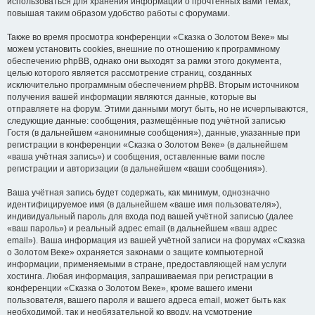
использоваться для хранения информации о прочтённых вами темах,
повышая таким образом удобство работы с форумами.
Также во время просмотра конференции «Сказка о Золотом Веке» мы
можем установить cookies, внешние по отношению к программному
обеспечению phpBB, однако они выходят за рамки этого документа,
целью которого является рассмотрение страниц, созданных
исключительно программным обеспечением phpBB. Вторым источником
получения вашей информации являются данные, которые вы
отправляете на форум. Этими данными могут быть, но не исчерпываются,
следующие данные: сообщения, размещённые под учётной записью
Гостя (в дальнейшем «анонимные сообщения»), данные, указанные при
регистрации в конференции «Сказка о Золотом Веке» (в дальнейшем
«ваша учётная запись») и сообщения, оставленные вами после
регистрации и авторизации (в дальнейшем «ваши сообщения»).
Ваша учётная запись будет содержать, как минимум, однозначно
идентифицируемое имя (в дальнейшем «ваше имя пользователя»),
индивидуальный пароль для входа под вашей учётной записью (далее
«ваш пароль») и реальный адрес email (в дальнейшем «ваш адрес
email»). Ваша информация из вашей учётной записи на форумах «Сказка
о Золотом Веке» охраняется законами о защите компьютерной
информации, применяемыми в стране, предоставляющей нам услуги
хостинга. Любая информация, запрашиваемая при регистрации в
конференции «Сказка о Золотом Веке», кроме вашего имени
пользователя, вашего пароля и вашего адреса email, может быть как
необходимой, так и необязательной ко вводу, на усмотрение