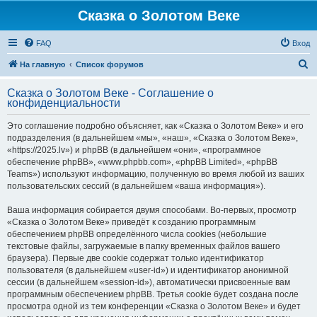
Сказка о Золотом Веке
FAQ
Вход
П
На главную
Список форумов
о
Сказка о Золотом Веке - Соглашение о
и
конфиденциальности
с
Это соглашение подробно объясняет, как «Сказка о Золотом Веке» и его
к
подразделения (в дальнейшем «мы», «наш», «Сказка о Золотом Веке»,
«https://2025.lv») и phpBB (в дальнейшем «они», «программное
обеспечение phpBB», «www.phpbb.com», «phpBB Limited», «phpBB
Teams») используют информацию, полученную во время любой из ваших
пользовательских сессий (в дальнейшем «ваша информация»).
Ваша информация собирается двумя способами. Во-первых, просмотр
«Сказка о Золотом Веке» приведёт к созданию программным
обеспечением phpBB определённого числа cookies (небольшие
текстовые файлы, загружаемые в папку временных файлов вашего
браузера). Первые две cookie содержат только идентификатор
пользователя (в дальнейшем «user-id») и идентификатор анонимной
сессии (в дальнейшем «session-id»), автоматически присвоенные вам
программным обеспечением phpBB. Третья cookie будет создана после
просмотра одной из тем конференции «Сказка о Золотом Веке» и будет