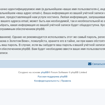
означно идентифицируемое имя (в дальнейшем «ваше имя пользователя»), ин
 дальнейшем «ваш адрес email»). Ваша информация из вашей учётной записи
не, предоставляющей нам услуги хостинга. Любая информация, запрашивае
 вашего адреса email, может быть как необходимой, так и необязательной к
ыбрать, какая информация из вашей учётной записи будет общедоступна. Кром
рограммным обеспечением phpBB.
ием). Однако не рекомендуется использовать этот же самый пароль, регист
зка о Золотом Веке», пожалуйста, храните его в тайне, ни при каких обстоя
ть ваш пароль. В случае, если вы забудете ваш пароль к вашей учётной запи
обеспечением phpBB. Вам будет необходимо ввести ваше имя пользователя и
аписи.
Связаться
Создано на основе
phpBB
® Forum Software © phpBB Limited
Русская поддержка phpBB
Конфиденциальность
|
Правила