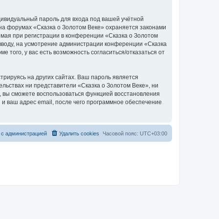
дивидуальный пароль для входа под вашей учётной
 на форумах «Сказка о Золотом Веке» охраняется законами
мая при регистрации в конференции «Сказка о Золотом
о вводу, на усмотрение администрации конференции «Сказка
е того, у вас есть возможность согласиться/отказаться от
рируясь на других сайтах. Ваш пароль является
тельствах ни представители «Сказка о Золотом Веке», ни
си, вы сможете воспользоваться функцией восстановления
 ваш адрес email, после чего программное обеспечение
 с администрацией
Удалить cookies
Часовой пояс:
UTC+03:00