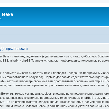
 Веке
а.
иденциальности
 Веке» и его подразделения (в дальнейшем «мы», «наш», «Сказка о Золотом В
pBB Limited», «phpBB Teams») используют информацию, полученную во врем
, просмотр «Сказка о Золотом Веке» приведёт к созданию программным обе
ных файлов вашего браузера). Первые две cookie содержат только идентифик
id»), автоматически присвоенные вам программным обеспечением phpBB. Тре
аться для хранения информации о прочтённых вами темах, повышая таким об
 Веке» мы можем установить cookies, внешние по отношению к программному
иц, созданных исключительно программным обеспечением phpBB. Вторым ис
быть, но не исчерпываются, следующие данные: сообщения, размещённые по
ренции «Сказка о Золотом Веке» (в дальнейшем «ваша учётная запись») и с