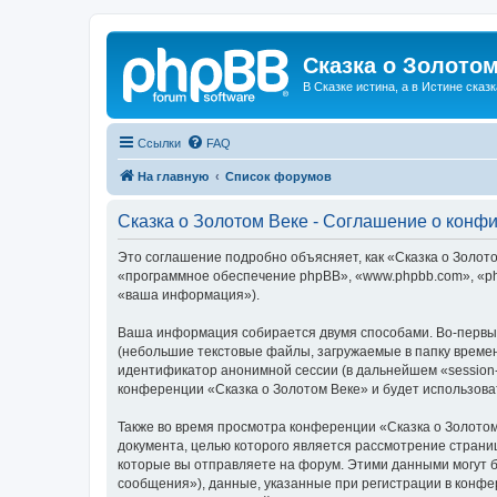
Сказка о Золотом
В Сказке истина, а в Истине сказк
Ссылки
FAQ
На главную
Список форумов
Сказка о Золотом Веке - Соглашение о конф
Это соглашение подробно объясняет, как «Сказка о Золотом
«программное обеспечение phpBB», «www.phpbb.com», «ph
«ваша информация»).
Ваша информация собирается двумя способами. Во-первых
(небольшие текстовые файлы, загружаемые в папку времен
идентификатор анонимной сессии (в дальнейшем «session-
конференции «Сказка о Золотом Веке» и будет использов
Также во время просмотра конференции «Сказка о Золотом
документа, целью которого является рассмотрение стран
которые вы отправляете на форум. Этими данными могут 
сообщения»), данные, указанные при регистрации в конфе