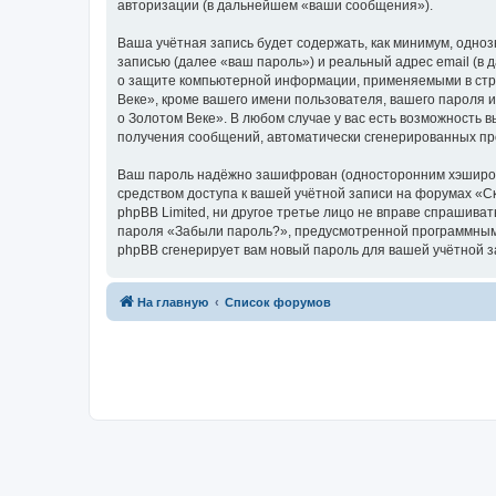
авторизации (в дальнейшем «ваши сообщения»).
Ваша учётная запись будет содержать, как минимум, одн
записью (далее «ваш пароль») и реальный адрес email (в
о защите компьютерной информации, применяемыми в стра
Веке», кроме вашего имени пользователя, вашего пароля и
о Золотом Веке». В любом случае у вас есть возможность в
получения сообщений, автоматически сгенерированных п
Ваш пароль надёжно зашифрован (односторонним хэширован
средством доступа к вашей учётной записи на форумах «Ска
phpBB Limited, ни другое третье лицо не вправе спрашива
пароля «Забыли пароль?», предусмотренной программным 
phpBB сгенерирует вам новый пароль для вашей учётной з
На главную
Список форумов