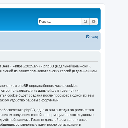
Поиск
Расширенный по
Вход
еке», «https://2025.lv») и phpBB (в дальнейшем «они»,
я любой из ваших пользовательских сессий (в дальнейшем
спечением phpBB определённого числа cookies
атор пользователя (в дальнейшем «user-id») и
тья cookie будет создана после просмотра одной из тем
разом удобство работы с форумами.
 обеспечению phpBB, однако они выходят за рамки этого
точником получения вашей информации являются данные,
д учётной записью Гостя (в дальнейшем «анонимные
ообщения, оставленные вами после регистрации и