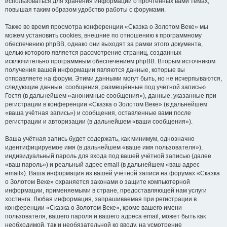
использоваться для хранения информации о прочтённых вами темах,
повышая таким образом удобство работы с форумами.
Также во время просмотра конференции «Сказка о Золотом Веке» мы
можем установить cookies, внешние по отношению к программному
обеспечению phpBB, однако они выходят за рамки этого документа,
целью которого является рассмотрение страниц, созданных
исключительно программным обеспечением phpBB. Вторым источником
получения вашей информации являются данные, которые вы
отправляете на форум. Этими данными могут быть, но не исчерпываются,
следующие данные: сообщения, размещённые под учётной записью
Гостя (в дальнейшем «анонимные сообщения»), данные, указанные при
регистрации в конференции «Сказка о Золотом Веке» (в дальнейшем
«ваша учётная запись») и сообщения, оставленные вами после
регистрации и авторизации (в дальнейшем «ваши сообщения»).
Ваша учётная запись будет содержать, как минимум, однозначно
идентифицируемое имя (в дальнейшем «ваше имя пользователя»),
индивидуальный пароль для входа под вашей учётной записью (далее
«ваш пароль») и реальный адрес email (в дальнейшем «ваш адрес
email»). Ваша информация из вашей учётной записи на форумах «Сказка
о Золотом Веке» охраняется законами о защите компьютерной
информации, применяемыми в стране, предоставляющей нам услуги
хостинга. Любая информация, запрашиваемая при регистрации в
конференции «Сказка о Золотом Веке», кроме вашего имени
пользователя, вашего пароля и вашего адреса email, может быть как
необходимой, так и необязательной ко вводу, на усмотрение