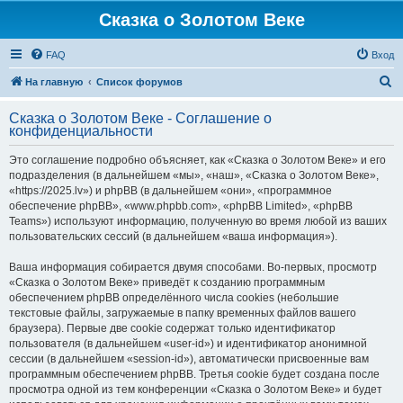
Сказка о Золотом Веке
FAQ
Вход
П
На главную
Список форумов
о
Сказка о Золотом Веке - Соглашение о
и
конфиденциальности
с
Это соглашение подробно объясняет, как «Сказка о Золотом Веке» и его
к
подразделения (в дальнейшем «мы», «наш», «Сказка о Золотом Веке»,
«https://2025.lv») и phpBB (в дальнейшем «они», «программное
обеспечение phpBB», «www.phpbb.com», «phpBB Limited», «phpBB
Teams») используют информацию, полученную во время любой из ваших
пользовательских сессий (в дальнейшем «ваша информация»).
Ваша информация собирается двумя способами. Во-первых, просмотр
«Сказка о Золотом Веке» приведёт к созданию программным
обеспечением phpBB определённого числа cookies (небольшие
текстовые файлы, загружаемые в папку временных файлов вашего
браузера). Первые две cookie содержат только идентификатор
пользователя (в дальнейшем «user-id») и идентификатор анонимной
сессии (в дальнейшем «session-id»), автоматически присвоенные вам
программным обеспечением phpBB. Третья cookie будет создана после
просмотра одной из тем конференции «Сказка о Золотом Веке» и будет