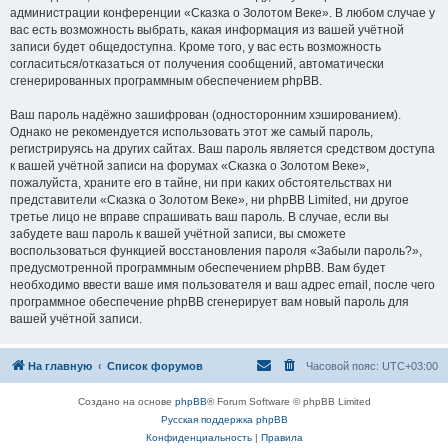
администрации конференции «Сказка о Золотом Веке». В любом случае у
вас есть возможность выбрать, какая информация из вашей учётной
записи будет общедоступна. Кроме того, у вас есть возможность
согласиться/отказаться от получения сообщений, автоматически
сгенерированных программным обеспечением phpBB.
Ваш пароль надёжно зашифрован (односторонним хэшированием).
Однако не рекомендуется использовать этот же самый пароль,
регистрируясь на других сайтах. Ваш пароль является средством доступа
к вашей учётной записи на форумах «Сказка о Золотом Веке»,
пожалуйста, храните его в тайне, ни при каких обстоятельствах ни
представители «Сказка о Золотом Веке», ни phpBB Limited, ни другое
третье лицо не вправе спрашивать ваш пароль. В случае, если вы
забудете ваш пароль к вашей учётной записи, вы сможете
воспользоваться функцией восстановления пароля «Забыли пароль?»,
предусмотренной программным обеспечением phpBB. Вам будет
необходимо ввести ваше имя пользователя и ваш адрес email, после чего
программное обеспечение phpBB сгенерирует вам новый пароль для
вашей учётной записи.
На главную
Список форумов
Часовой пояс:
UTC+03:00
Создано на основе
phpBB
® Forum Software © phpBB Limited
Русская поддержка phpBB
Конфиденциальность
|
Правила