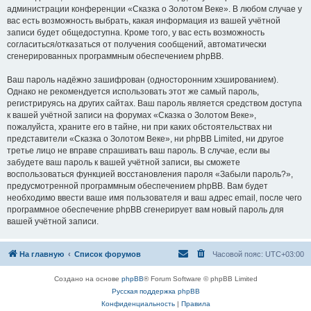
администрации конференции «Сказка о Золотом Веке». В любом случае у
вас есть возможность выбрать, какая информация из вашей учётной
записи будет общедоступна. Кроме того, у вас есть возможность
согласиться/отказаться от получения сообщений, автоматически
сгенерированных программным обеспечением phpBB.
Ваш пароль надёжно зашифрован (односторонним хэшированием).
Однако не рекомендуется использовать этот же самый пароль,
регистрируясь на других сайтах. Ваш пароль является средством доступа
к вашей учётной записи на форумах «Сказка о Золотом Веке»,
пожалуйста, храните его в тайне, ни при каких обстоятельствах ни
представители «Сказка о Золотом Веке», ни phpBB Limited, ни другое
третье лицо не вправе спрашивать ваш пароль. В случае, если вы
забудете ваш пароль к вашей учётной записи, вы сможете
воспользоваться функцией восстановления пароля «Забыли пароль?»,
предусмотренной программным обеспечением phpBB. Вам будет
необходимо ввести ваше имя пользователя и ваш адрес email, после чего
программное обеспечение phpBB сгенерирует вам новый пароль для
вашей учётной записи.
На главную
Список форумов
Часовой пояс:
UTC+03:00
Создано на основе
phpBB
® Forum Software © phpBB Limited
Русская поддержка phpBB
Конфиденциальность
|
Правила