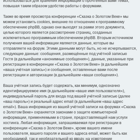
использоваться для хранения информации о прочтённых вами темах,
повышая таким образом удобство работы с форумами.
Также во время просмотра конференции «Сказка о Золотом Веке» мы
можем установить cookies, внешние по отношению к программному
обеспечению phpBB, однако они выходят за рамки этого документа,
целью которого является рассмотрение страниц, созданных
исключительно программным обеспечением phpBB. Вторым источником
получения вашей информации являются данные, которые вы
отправляете на форум. Этими данными могут быть, но не исчерпываются,
следующие данные: сообщения, размещённые под учётной записью
Гостя (в дальнейшем «анонимные сообщения»), данные, указанные при
регистрации в конференции «Сказка о Золотом Веке» (в дальнейшем
«ваша учётная запись») и сообщения, оставленные вами после
регистрации и авторизации (в дальнейшем «ваши сообщения»).
Ваша учётная запись будет содержать, как минимум, однозначно
идентифицируемое имя (в дальнейшем «ваше имя пользователя»),
индивидуальный пароль для входа под вашей учётной записью (далее
«ваш пароль») и реальный адрес email (в дальнейшем «ваш адрес
email»). Ваша информация из вашей учётной записи на форумах «Сказка
о Золотом Веке» охраняется законами о защите компьютерной
информации, применяемыми в стране, предоставляющей нам услуги
хостинга. Любая информация, запрашиваемая при регистрации в
конференции «Сказка о Золотом Веке», кроме вашего имени
пользователя, вашего пароля и вашего адреса email, может быть как
необходимой, так и необязательной ко вводу, на усмотрение