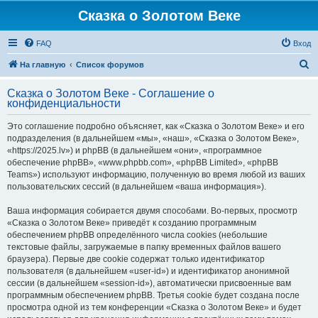
Сказка о Золотом Веке
FAQ
Вход
П
На главную
Список форумов
о
Сказка о Золотом Веке - Соглашение о
и
конфиденциальности
с
Это соглашение подробно объясняет, как «Сказка о Золотом Веке» и его
к
подразделения (в дальнейшем «мы», «наш», «Сказка о Золотом Веке»,
«https://2025.lv») и phpBB (в дальнейшем «они», «программное
обеспечение phpBB», «www.phpbb.com», «phpBB Limited», «phpBB
Teams») используют информацию, полученную во время любой из ваших
пользовательских сессий (в дальнейшем «ваша информация»).
Ваша информация собирается двумя способами. Во-первых, просмотр
«Сказка о Золотом Веке» приведёт к созданию программным
обеспечением phpBB определённого числа cookies (небольшие
текстовые файлы, загружаемые в папку временных файлов вашего
браузера). Первые две cookie содержат только идентификатор
пользователя (в дальнейшем «user-id») и идентификатор анонимной
сессии (в дальнейшем «session-id»), автоматически присвоенные вам
программным обеспечением phpBB. Третья cookie будет создана после
просмотра одной из тем конференции «Сказка о Золотом Веке» и будет