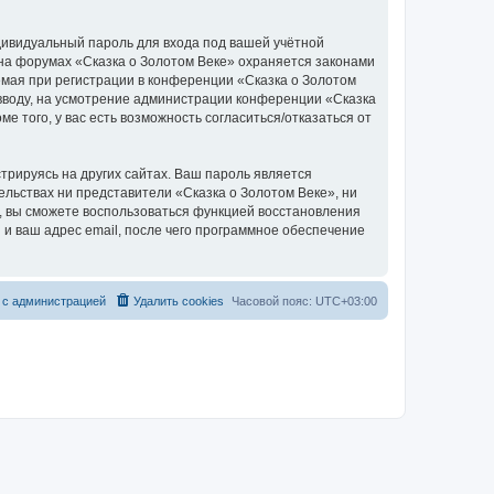
дивидуальный пароль для входа под вашей учётной
 на форумах «Сказка о Золотом Веке» охраняется законами
мая при регистрации в конференции «Сказка о Золотом
о вводу, на усмотрение администрации конференции «Сказка
е того, у вас есть возможность согласиться/отказаться от
рируясь на других сайтах. Ваш пароль является
тельствах ни представители «Сказка о Золотом Веке», ни
си, вы сможете воспользоваться функцией восстановления
 ваш адрес email, после чего программное обеспечение
 с администрацией
Удалить cookies
Часовой пояс:
UTC+03:00