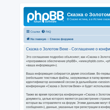
Сказка о Золотом
В Сказке истина, а в Истине сказк
Ссылки
FAQ
На главную
Список форумов
Сказка о Золотом Веке - Соглашение о конф
Это соглашение подробно объясняет, как «Сказка о Золотом
«программное обеспечение phpBB», «www.phpbb.com», «ph
«ваша информация»).
Ваша информация собирается двумя способами. Во-первых
(небольшие текстовые файлы, загружаемые в папку времен
идентификатор анонимной сессии (в дальнейшем «session-
конференции «Сказка о Золотом Веке» и будет использов
Также во время просмотра конференции «Сказка о Золотом
документа, целью которого является рассмотрение стран
которые вы отправляете на форум. Этими данными могут 
сообщения»), данные, указанные при регистрации в конфе