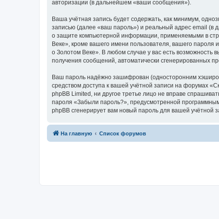
авторизации (в дальнейшем «ваши сообщения»).
Ваша учётная запись будет содержать, как минимум, одн
записью (далее «ваш пароль») и реальный адрес email (в
о защите компьютерной информации, применяемыми в стра
Веке», кроме вашего имени пользователя, вашего пароля и
о Золотом Веке». В любом случае у вас есть возможность в
получения сообщений, автоматически сгенерированных п
Ваш пароль надёжно зашифрован (односторонним хэширован
средством доступа к вашей учётной записи на форумах «Ска
phpBB Limited, ни другое третье лицо не вправе спрашива
пароля «Забыли пароль?», предусмотренной программным 
phpBB сгенерирует вам новый пароль для вашей учётной з
На главную
Список форумов