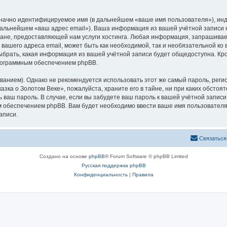
означно идентифицируемое имя (в дальнейшем «ваше имя пользователя»), ин
 дальнейшем «ваш адрес email»). Ваша информация из вашей учётной записи
не, предоставляющей нам услуги хостинга. Любая информация, запрашивае
 вашего адреса email, может быть как необходимой, так и необязательной к
ыбрать, какая информация из вашей учётной записи будет общедоступна. Кром
рограммным обеспечением phpBB.
ием). Однако не рекомендуется использовать этот же самый пароль, регист
зка о Золотом Веке», пожалуйста, храните его в тайне, ни при каких обстоя
ть ваш пароль. В случае, если вы забудете ваш пароль к вашей учётной запи
обеспечением phpBB. Вам будет необходимо ввести ваше имя пользователя и
аписи.
Связаться
Создано на основе
phpBB
® Forum Software © phpBB Limited
Русская поддержка phpBB
Конфиденциальность
|
Правила