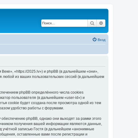
Поиск
Расширенный по
Вход
еке», «https://2025.lv») и phpBB (в дальнейшем «они»,
я любой из ваших пользовательских сессий (в дальнейшем
спечением phpBB определённого числа cookies
атор пользователя (в дальнейшем «user-id») и
тья cookie будет создана после просмотра одной из тем
разом удобство работы с форумами.
 обеспечению phpBB, однако они выходят за рамки этого
точником получения вашей информации являются данные,
д учётной записью Гостя (в дальнейшем «анонимные
ообщения, оставленные вами после регистрации и