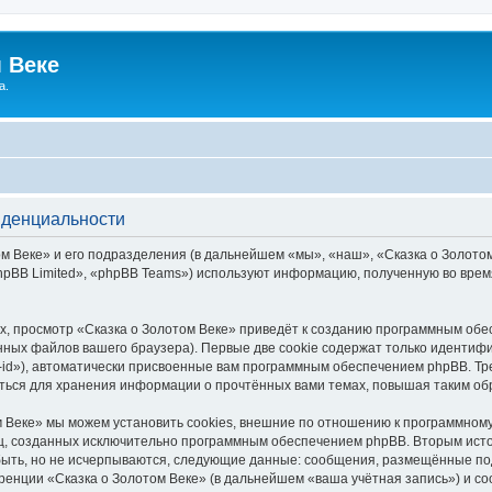
 Веке
а.
иденциальности
 Веке» и его подразделения (в дальнейшем «мы», «наш», «Сказка о Золотом В
pBB Limited», «phpBB Teams») используют информацию, полученную во врем
, просмотр «Сказка о Золотом Веке» приведёт к созданию программным обе
ных файлов вашего браузера). Первые две cookie содержат только идентифик
id»), автоматически присвоенные вам программным обеспечением phpBB. Тре
аться для хранения информации о прочтённых вами темах, повышая таким об
 Веке» мы можем установить cookies, внешние по отношению к программному
иц, созданных исключительно программным обеспечением phpBB. Вторым ис
быть, но не исчерпываются, следующие данные: сообщения, размещённые по
ренции «Сказка о Золотом Веке» (в дальнейшем «ваша учётная запись») и с