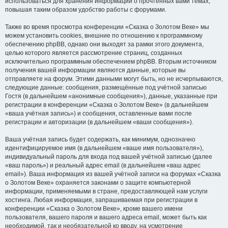
использоваться для хранения информации о прочтённых вами темах,
повышая таким образом удобство работы с форумами.
Также во время просмотра конференции «Сказка о Золотом Веке» мы
можем установить cookies, внешние по отношению к программному
обеспечению phpBB, однако они выходят за рамки этого документа,
целью которого является рассмотрение страниц, созданных
исключительно программным обеспечением phpBB. Вторым источником
получения вашей информации являются данные, которые вы
отправляете на форум. Этими данными могут быть, но не исчерпываются,
следующие данные: сообщения, размещённые под учётной записью
Гостя (в дальнейшем «анонимные сообщения»), данные, указанные при
регистрации в конференции «Сказка о Золотом Веке» (в дальнейшем
«ваша учётная запись») и сообщения, оставленные вами после
регистрации и авторизации (в дальнейшем «ваши сообщения»).
Ваша учётная запись будет содержать, как минимум, однозначно
идентифицируемое имя (в дальнейшем «ваше имя пользователя»),
индивидуальный пароль для входа под вашей учётной записью (далее
«ваш пароль») и реальный адрес email (в дальнейшем «ваш адрес
email»). Ваша информация из вашей учётной записи на форумах «Сказка
о Золотом Веке» охраняется законами о защите компьютерной
информации, применяемыми в стране, предоставляющей нам услуги
хостинга. Любая информация, запрашиваемая при регистрации в
конференции «Сказка о Золотом Веке», кроме вашего имени
пользователя, вашего пароля и вашего адреса email, может быть как
необходимой, так и необязательной ко вводу, на усмотрение