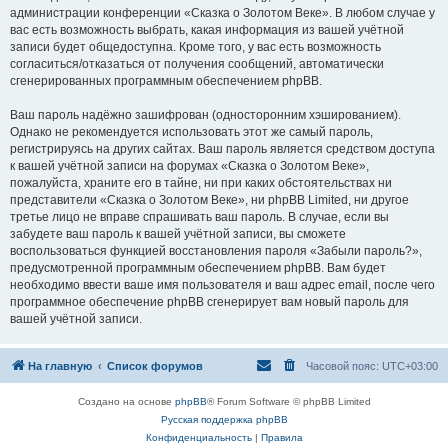
администрации конференции «Сказка о Золотом Веке». В любом случае у
вас есть возможность выбрать, какая информация из вашей учётной
записи будет общедоступна. Кроме того, у вас есть возможность
согласиться/отказаться от получения сообщений, автоматически
сгенерированных программным обеспечением phpBB.
Ваш пароль надёжно зашифрован (односторонним хэшированием).
Однако не рекомендуется использовать этот же самый пароль,
регистрируясь на других сайтах. Ваш пароль является средством доступа
к вашей учётной записи на форумах «Сказка о Золотом Веке»,
пожалуйста, храните его в тайне, ни при каких обстоятельствах ни
представители «Сказка о Золотом Веке», ни phpBB Limited, ни другое
третье лицо не вправе спрашивать ваш пароль. В случае, если вы
забудете ваш пароль к вашей учётной записи, вы сможете
воспользоваться функцией восстановления пароля «Забыли пароль?»,
предусмотренной программным обеспечением phpBB. Вам будет
необходимо ввести ваше имя пользователя и ваш адрес email, после чего
программное обеспечение phpBB сгенерирует вам новый пароль для
вашей учётной записи.
На главную
Список форумов
Часовой пояс:
UTC+03:00
Создано на основе
phpBB
® Forum Software © phpBB Limited
Русская поддержка phpBB
Конфиденциальность
|
Правила