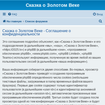
Сказка о Золотом Веке
FAQ
Вход
П
На главную
Список форумов
о
Сказка о Золотом Веке - Соглашение о
и
конфиденциальности
с
Это соглашение подробно объясняет, как «Сказка о Золотом Веке» и его
к
подразделения (в дальнейшем «мы», «наш», «Сказка о Золотом Веке»,
«https://2025.lv») и phpBB (в дальнейшем «они», «программное
обеспечение phpBB», «www.phpbb.com», «phpBB Limited», «phpBB
Teams») используют информацию, полученную во время любой из ваших
пользовательских сессий (в дальнейшем «ваша информация»).
Ваша информация собирается двумя способами. Во-первых, просмотр
«Сказка о Золотом Веке» приведёт к созданию программным
обеспечением phpBB определённого числа cookies (небольшие
текстовые файлы, загружаемые в папку временных файлов вашего
браузера). Первые две cookie содержат только идентификатор
пользователя (в дальнейшем «user-id») и идентификатор анонимной
сессии (в дальнейшем «session-id»), автоматически присвоенные вам
программным обеспечением phpBB. Третья cookie будет создана после
просмотра одной из тем конференции «Сказка о Золотом Веке» и будет