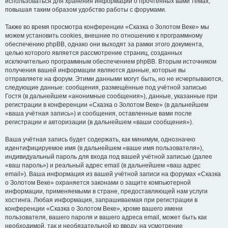
использоваться для хранения информации о прочтённых вами темах,
повышая таким образом удобство работы с форумами.
Также во время просмотра конференции «Сказка о Золотом Веке» мы
можем установить cookies, внешние по отношению к программному
обеспечению phpBB, однако они выходят за рамки этого документа,
целью которого является рассмотрение страниц, созданных
исключительно программным обеспечением phpBB. Вторым источником
получения вашей информации являются данные, которые вы
отправляете на форум. Этими данными могут быть, но не исчерпываются,
следующие данные: сообщения, размещённые под учётной записью
Гостя (в дальнейшем «анонимные сообщения»), данные, указанные при
регистрации в конференции «Сказка о Золотом Веке» (в дальнейшем
«ваша учётная запись») и сообщения, оставленные вами после
регистрации и авторизации (в дальнейшем «ваши сообщения»).
Ваша учётная запись будет содержать, как минимум, однозначно
идентифицируемое имя (в дальнейшем «ваше имя пользователя»),
индивидуальный пароль для входа под вашей учётной записью (далее
«ваш пароль») и реальный адрес email (в дальнейшем «ваш адрес
email»). Ваша информация из вашей учётной записи на форумах «Сказка
о Золотом Веке» охраняется законами о защите компьютерной
информации, применяемыми в стране, предоставляющей нам услуги
хостинга. Любая информация, запрашиваемая при регистрации в
конференции «Сказка о Золотом Веке», кроме вашего имени
пользователя, вашего пароля и вашего адреса email, может быть как
необходимой, так и необязательной ко вводу, на усмотрение