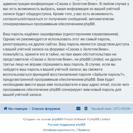
администрации конференции «Сказка о Золотом Веке». В любом случае у
вас есть возможность выбрать, какая информация из вашей учётной
записи будет общедоступна. Кроме того, у вас есть возможность
согласиться/отказаться от получения сообщений, автоматически
сгенерированных программным обеспечением phpBB.
Ваш пароль надёжно зашифрован (односторонним хэшированием).
Однако не рекомендуется использовать этот же самый пароль,
регистрируясь на других сайтах. Ваш пароль является средством доступа
к вашей учётной записи на форумах «Сказка о Золотом Веке»,
пожалуйста, храните его в тайне, ни при каких обстоятельствах ни
представители «Сказка о Золотом Веке», ни phpBB Limited, ни другое
третье лицо не вправе спрашивать ваш пароль. В случае, если вы
забудете ваш пароль к вашей учётной записи, вы сможете
воспользоваться функцией восстановления пароля «Забыли пароль?»,
предусмотренной программным обеспечением phpBB. Вам будет
необходимо ввести ваше имя пользователя и ваш адрес email, после чего
программное обеспечение phpBB сгенерирует вам новый пароль для
вашей учётной записи.
На главную
Список форумов
Часовой пояс:
UTC+03:00
Создано на основе
phpBB
® Forum Software © phpBB Limited
Русская поддержка phpBB
Конфиденциальность
|
Правила