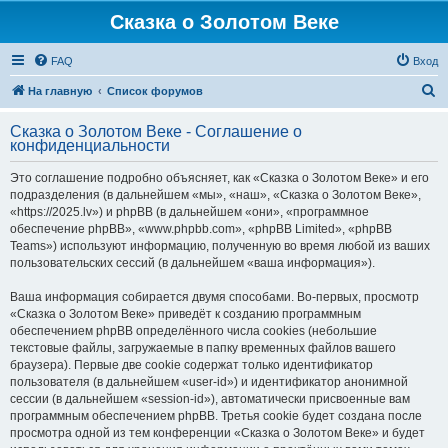
Сказка о Золотом Веке
FAQ
Вход
П
На главную
Список форумов
о
Сказка о Золотом Веке - Соглашение о
и
конфиденциальности
с
Это соглашение подробно объясняет, как «Сказка о Золотом Веке» и его
к
подразделения (в дальнейшем «мы», «наш», «Сказка о Золотом Веке»,
«https://2025.lv») и phpBB (в дальнейшем «они», «программное
обеспечение phpBB», «www.phpbb.com», «phpBB Limited», «phpBB
Teams») используют информацию, полученную во время любой из ваших
пользовательских сессий (в дальнейшем «ваша информация»).
Ваша информация собирается двумя способами. Во-первых, просмотр
«Сказка о Золотом Веке» приведёт к созданию программным
обеспечением phpBB определённого числа cookies (небольшие
текстовые файлы, загружаемые в папку временных файлов вашего
браузера). Первые две cookie содержат только идентификатор
пользователя (в дальнейшем «user-id») и идентификатор анонимной
сессии (в дальнейшем «session-id»), автоматически присвоенные вам
программным обеспечением phpBB. Третья cookie будет создана после
просмотра одной из тем конференции «Сказка о Золотом Веке» и будет