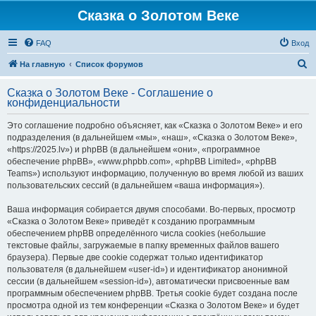
Сказка о Золотом Веке
FAQ
Вход
П
На главную
Список форумов
о
Сказка о Золотом Веке - Соглашение о
и
конфиденциальности
с
Это соглашение подробно объясняет, как «Сказка о Золотом Веке» и его
к
подразделения (в дальнейшем «мы», «наш», «Сказка о Золотом Веке»,
«https://2025.lv») и phpBB (в дальнейшем «они», «программное
обеспечение phpBB», «www.phpbb.com», «phpBB Limited», «phpBB
Teams») используют информацию, полученную во время любой из ваших
пользовательских сессий (в дальнейшем «ваша информация»).
Ваша информация собирается двумя способами. Во-первых, просмотр
«Сказка о Золотом Веке» приведёт к созданию программным
обеспечением phpBB определённого числа cookies (небольшие
текстовые файлы, загружаемые в папку временных файлов вашего
браузера). Первые две cookie содержат только идентификатор
пользователя (в дальнейшем «user-id») и идентификатор анонимной
сессии (в дальнейшем «session-id»), автоматически присвоенные вам
программным обеспечением phpBB. Третья cookie будет создана после
просмотра одной из тем конференции «Сказка о Золотом Веке» и будет