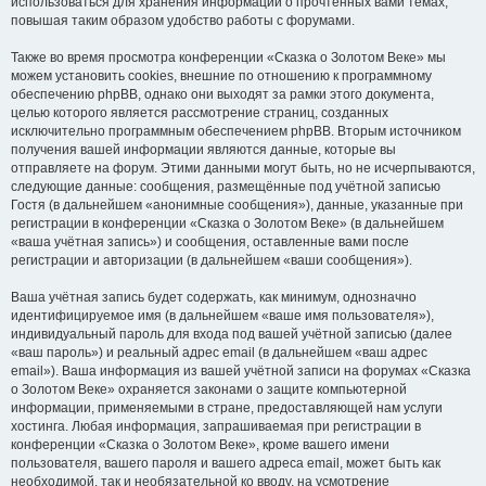
использоваться для хранения информации о прочтённых вами темах,
повышая таким образом удобство работы с форумами.
Также во время просмотра конференции «Сказка о Золотом Веке» мы
можем установить cookies, внешние по отношению к программному
обеспечению phpBB, однако они выходят за рамки этого документа,
целью которого является рассмотрение страниц, созданных
исключительно программным обеспечением phpBB. Вторым источником
получения вашей информации являются данные, которые вы
отправляете на форум. Этими данными могут быть, но не исчерпываются,
следующие данные: сообщения, размещённые под учётной записью
Гостя (в дальнейшем «анонимные сообщения»), данные, указанные при
регистрации в конференции «Сказка о Золотом Веке» (в дальнейшем
«ваша учётная запись») и сообщения, оставленные вами после
регистрации и авторизации (в дальнейшем «ваши сообщения»).
Ваша учётная запись будет содержать, как минимум, однозначно
идентифицируемое имя (в дальнейшем «ваше имя пользователя»),
индивидуальный пароль для входа под вашей учётной записью (далее
«ваш пароль») и реальный адрес email (в дальнейшем «ваш адрес
email»). Ваша информация из вашей учётной записи на форумах «Сказка
о Золотом Веке» охраняется законами о защите компьютерной
информации, применяемыми в стране, предоставляющей нам услуги
хостинга. Любая информация, запрашиваемая при регистрации в
конференции «Сказка о Золотом Веке», кроме вашего имени
пользователя, вашего пароля и вашего адреса email, может быть как
необходимой, так и необязательной ко вводу, на усмотрение