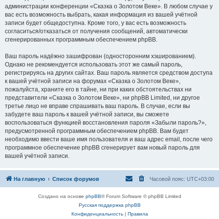
администрации конференции «Сказка о Золотом Веке». В любом случае у
вас есть возможность выбрать, какая информация из вашей учётной
записи будет общедоступна. Кроме того, у вас есть возможность
согласиться/отказаться от получения сообщений, автоматически
сгенерированных программным обеспечением phpBB.
Ваш пароль надёжно зашифрован (односторонним хэшированием).
Однако не рекомендуется использовать этот же самый пароль,
регистрируясь на других сайтах. Ваш пароль является средством доступа
к вашей учётной записи на форумах «Сказка о Золотом Веке»,
пожалуйста, храните его в тайне, ни при каких обстоятельствах ни
представители «Сказка о Золотом Веке», ни phpBB Limited, ни другое
третье лицо не вправе спрашивать ваш пароль. В случае, если вы
забудете ваш пароль к вашей учётной записи, вы сможете
воспользоваться функцией восстановления пароля «Забыли пароль?»,
предусмотренной программным обеспечением phpBB. Вам будет
необходимо ввести ваше имя пользователя и ваш адрес email, после чего
программное обеспечение phpBB сгенерирует вам новый пароль для
вашей учётной записи.
На главную
Список форумов
Часовой пояс:
UTC+03:00
Создано на основе
phpBB
® Forum Software © phpBB Limited
Русская поддержка phpBB
Конфиденциальность
|
Правила