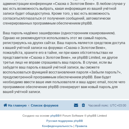
администрации конференции «Сказка о Золотом Веке». В любом случае у
вас есть возможность выбрать, какая информация из вашей учётной
записи будет общедоступна. Кроме того, у вас есть возможность
согласиться/отказаться от получения сообщений, автоматически
сгенерированных программным обеспечением phpBB.
Ваш пароль надёжно зашифрован (односторонним хэшированием).
Однако не рекомендуется использовать этот же самый пароль,
регистрируясь на других сайтах. Ваш пароль является средством доступа
к вашей учётной записи на форумах «Сказка о Золотом Веке»,
пожалуйста, храните его в тайне, ни при каких обстоятельствах ни
представители «Сказка о Золотом Веке», ни phpBB Limited, ни другое
третье лицо не вправе спрашивать ваш пароль. В случае, если вы
забудете ваш пароль к вашей учётной записи, вы сможете
воспользоваться функцией восстановления пароля «Забыли пароль?»,
предусмотренной программным обеспечением phpBB. Вам будет
необходимо ввести ваше имя пользователя и ваш адрес email, после чего
программное обеспечение phpBB сгенерирует вам новый пароль для
вашей учётной записи.
На главную
Список форумов
Часовой пояс:
UTC+03:00
Создано на основе
phpBB
® Forum Software © phpBB Limited
Русская поддержка phpBB
Конфиденциальность
|
Правила