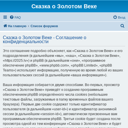
Сказка о Золотом Веке
FAQ
Вход
П
На главную
Список форумов
о
Сказка о Золотом Веке - Соглашение о
и
конфиденциальности
с
Это соглашение подробно объясняет, как «Сказка о Золотом Веке» и его
к
подразделения (в дальнейшем «мы», «наш», «Сказка о Золотом Веке»,
«https://2025.lv») и phpBB (в дальнейшем «они», «программное
обеспечение phpBB», «www.phpbb.com», «phpBB Limited», «phpBB
Teams») используют информацию, полученную во время любой из ваших
пользовательских сессий (в дальнейшем «ваша информация»).
Ваша информация собирается двумя способами. Во-первых, просмотр
«Сказка о Золотом Веке» приведёт к созданию программным
обеспечением phpBB определённого числа cookies (небольшие
текстовые файлы, загружаемые в папку временных файлов вашего
браузера). Первые две cookie содержат только идентификатор
пользователя (в дальнейшем «user-id») и идентификатор анонимной
сессии (в дальнейшем «session-id»), автоматически присвоенные вам
программным обеспечением phpBB. Третья cookie будет создана после
просмотра одной из тем конференции «Сказка о Золотом Веке» и будет