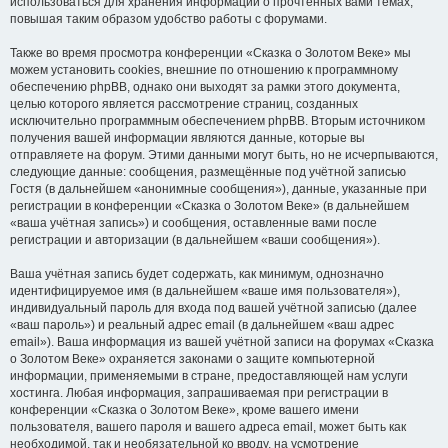
использоваться для хранения информации о прочтённых вами темах,
повышая таким образом удобство работы с форумами.
Также во время просмотра конференции «Сказка о Золотом Веке» мы
можем установить cookies, внешние по отношению к программному
обеспечению phpBB, однако они выходят за рамки этого документа,
целью которого является рассмотрение страниц, созданных
исключительно программным обеспечением phpBB. Вторым источником
получения вашей информации являются данные, которые вы
отправляете на форум. Этими данными могут быть, но не исчерпываются,
следующие данные: сообщения, размещённые под учётной записью
Гостя (в дальнейшем «анонимные сообщения»), данные, указанные при
регистрации в конференции «Сказка о Золотом Веке» (в дальнейшем
«ваша учётная запись») и сообщения, оставленные вами после
регистрации и авторизации (в дальнейшем «ваши сообщения»).
Ваша учётная запись будет содержать, как минимум, однозначно
идентифицируемое имя (в дальнейшем «ваше имя пользователя»),
индивидуальный пароль для входа под вашей учётной записью (далее
«ваш пароль») и реальный адрес email (в дальнейшем «ваш адрес
email»). Ваша информация из вашей учётной записи на форумах «Сказка
о Золотом Веке» охраняется законами о защите компьютерной
информации, применяемыми в стране, предоставляющей нам услуги
хостинга. Любая информация, запрашиваемая при регистрации в
конференции «Сказка о Золотом Веке», кроме вашего имени
пользователя, вашего пароля и вашего адреса email, может быть как
необходимой, так и необязательной ко вводу, на усмотрение