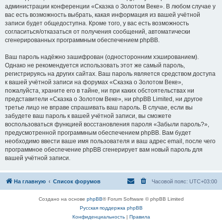
администрации конференции «Сказка о Золотом Веке». В любом случае у
вас есть возможность выбрать, какая информация из вашей учётной
записи будет общедоступна. Кроме того, у вас есть возможность
согласиться/отказаться от получения сообщений, автоматически
сгенерированных программным обеспечением phpBB.
Ваш пароль надёжно зашифрован (односторонним хэшированием).
Однако не рекомендуется использовать этот же самый пароль,
регистрируясь на других сайтах. Ваш пароль является средством доступа
к вашей учётной записи на форумах «Сказка о Золотом Веке»,
пожалуйста, храните его в тайне, ни при каких обстоятельствах ни
представители «Сказка о Золотом Веке», ни phpBB Limited, ни другое
третье лицо не вправе спрашивать ваш пароль. В случае, если вы
забудете ваш пароль к вашей учётной записи, вы сможете
воспользоваться функцией восстановления пароля «Забыли пароль?»,
предусмотренной программным обеспечением phpBB. Вам будет
необходимо ввести ваше имя пользователя и ваш адрес email, после чего
программное обеспечение phpBB сгенерирует вам новый пароль для
вашей учётной записи.
На главную
Список форумов
Часовой пояс:
UTC+03:00
Создано на основе
phpBB
® Forum Software © phpBB Limited
Русская поддержка phpBB
Конфиденциальность
|
Правила