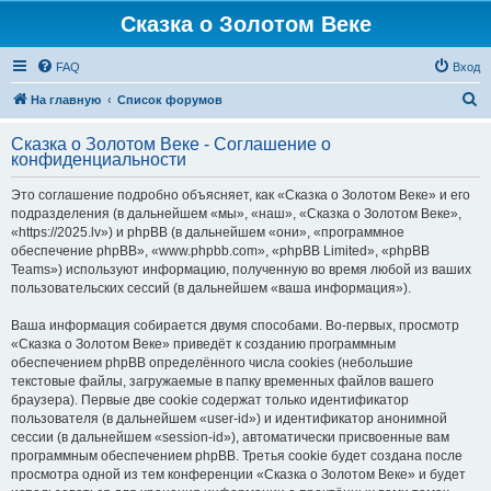
Сказка о Золотом Веке
FAQ
Вход
П
На главную
Список форумов
о
Сказка о Золотом Веке - Соглашение о
и
конфиденциальности
с
Это соглашение подробно объясняет, как «Сказка о Золотом Веке» и его
к
подразделения (в дальнейшем «мы», «наш», «Сказка о Золотом Веке»,
«https://2025.lv») и phpBB (в дальнейшем «они», «программное
обеспечение phpBB», «www.phpbb.com», «phpBB Limited», «phpBB
Teams») используют информацию, полученную во время любой из ваших
пользовательских сессий (в дальнейшем «ваша информация»).
Ваша информация собирается двумя способами. Во-первых, просмотр
«Сказка о Золотом Веке» приведёт к созданию программным
обеспечением phpBB определённого числа cookies (небольшие
текстовые файлы, загружаемые в папку временных файлов вашего
браузера). Первые две cookie содержат только идентификатор
пользователя (в дальнейшем «user-id») и идентификатор анонимной
сессии (в дальнейшем «session-id»), автоматически присвоенные вам
программным обеспечением phpBB. Третья cookie будет создана после
просмотра одной из тем конференции «Сказка о Золотом Веке» и будет