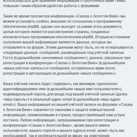
использоваться для хранения информации о прочтённых вами темах,
повышая таким образом удобство работы с форумами.
Также во время просмотра конференции «Сказка о Золотом Веке» мы
можем установить cookies, внешние по отношению к программному
обеспечению phpBB, однако они выходят за рамки этого документа,
целью которого является рассмотрение страниц, созданных
исключительно программным обеспечением phpBB. Вторым источником
получения вашей информации являются данные, которые вы
отправляете на форум. Этими данными могут быть, но не исчерпываются,
следующие данные: сообщения, размещённые под учётной записью
Гостя (в дальнейшем «анонимные сообщения»), данные, указанные при
регистрации в конференции «Сказка о Золотом Веке» (в дальнейшем
«ваша учётная запись») и сообщения, оставленные вами после
регистрации и авторизации (в дальнейшем «ваши сообщения»).
Ваша учётная запись будет содержать, как минимум, однозначно
идентифицируемое имя (в дальнейшем «ваше имя пользователя»),
индивидуальный пароль для входа под вашей учётной записью (далее
«ваш пароль») и реальный адрес email (в дальнейшем «ваш адрес
email»). Ваша информация из вашей учётной записи на форумах «Сказка
о Золотом Веке» охраняется законами о защите компьютерной
информации, применяемыми в стране, предоставляющей нам услуги
хостинга. Любая информация, запрашиваемая при регистрации в
конференции «Сказка о Золотом Веке», кроме вашего имени
пользователя, вашего пароля и вашего адреса email, может быть как
необходимой, так и необязательной ко вводу, на усмотрение