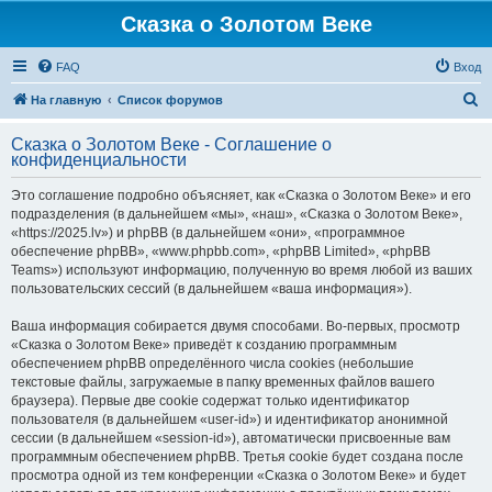
Сказка о Золотом Веке
FAQ
Вход
П
На главную
Список форумов
о
Сказка о Золотом Веке - Соглашение о
и
конфиденциальности
с
Это соглашение подробно объясняет, как «Сказка о Золотом Веке» и его
к
подразделения (в дальнейшем «мы», «наш», «Сказка о Золотом Веке»,
«https://2025.lv») и phpBB (в дальнейшем «они», «программное
обеспечение phpBB», «www.phpbb.com», «phpBB Limited», «phpBB
Teams») используют информацию, полученную во время любой из ваших
пользовательских сессий (в дальнейшем «ваша информация»).
Ваша информация собирается двумя способами. Во-первых, просмотр
«Сказка о Золотом Веке» приведёт к созданию программным
обеспечением phpBB определённого числа cookies (небольшие
текстовые файлы, загружаемые в папку временных файлов вашего
браузера). Первые две cookie содержат только идентификатор
пользователя (в дальнейшем «user-id») и идентификатор анонимной
сессии (в дальнейшем «session-id»), автоматически присвоенные вам
программным обеспечением phpBB. Третья cookie будет создана после
просмотра одной из тем конференции «Сказка о Золотом Веке» и будет