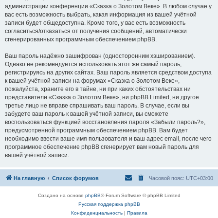
администрации конференции «Сказка о Золотом Веке». В любом случае у
вас есть возможность выбрать, какая информация из вашей учётной
записи будет общедоступна. Кроме того, у вас есть возможность
согласиться/отказаться от получения сообщений, автоматически
сгенерированных программным обеспечением phpBB.
Ваш пароль надёжно зашифрован (односторонним хэшированием).
Однако не рекомендуется использовать этот же самый пароль,
регистрируясь на других сайтах. Ваш пароль является средством доступа
к вашей учётной записи на форумах «Сказка о Золотом Веке»,
пожалуйста, храните его в тайне, ни при каких обстоятельствах ни
представители «Сказка о Золотом Веке», ни phpBB Limited, ни другое
третье лицо не вправе спрашивать ваш пароль. В случае, если вы
забудете ваш пароль к вашей учётной записи, вы сможете
воспользоваться функцией восстановления пароля «Забыли пароль?»,
предусмотренной программным обеспечением phpBB. Вам будет
необходимо ввести ваше имя пользователя и ваш адрес email, после чего
программное обеспечение phpBB сгенерирует вам новый пароль для
вашей учётной записи.
На главную
Список форумов
Часовой пояс:
UTC+03:00
Создано на основе
phpBB
® Forum Software © phpBB Limited
Русская поддержка phpBB
Конфиденциальность
|
Правила