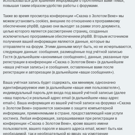
использоваться для хранения информации о прочтённых вами темах,
повышая таким образом удобство работы с форумами.
Также во время просмотра конференции «Сказка о Золотом Веке» мы
можем установить cookies, внешние по отношению к программному
обеспечению phpBB, однако они выходят за рамки этого документа,
целью которого является рассмотрение страниц, созданных
исключительно программным обеспечением phpBB. Вторым источником
получения вашей информации являются данные, которые вы
отправляете на форум. Этими данными могут быть, но не исчерпываются,
следующие данные: сообщения, размещённые под учётной записью
Гостя (в дальнейшем «анонимные сообщения»), данные, указанные при
регистрации в конференции «Сказка о Золотом Веке» (в дальнейшем
«ваша учётная запись») и сообщения, оставленные вами после
регистрации и авторизации (в дальнейшем «ваши сообщения»).
Ваша учётная запись будет содержать, как минимум, однозначно
идентифицируемое имя (в дальнейшем «ваше имя пользователя»),
индивидуальный пароль для входа под вашей учётной записью (далее
«ваш пароль») и реальный адрес email (в дальнейшем «ваш адрес
email»). Ваша информация из вашей учётной записи на форумах «Сказка
о Золотом Веке» охраняется законами о защите компьютерной
информации, применяемыми в стране, предоставляющей нам услуги
хостинга. Любая информация, запрашиваемая при регистрации в
конференции «Сказка о Золотом Веке», кроме вашего имени
пользователя, вашего пароля и вашего адреса email, может быть как
необходимой, так и необязательной ко вводу, на усмотрение