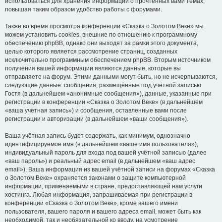
использоваться для хранения информации о прочтённых вами темах,
повышая таким образом удобство работы с форумами.
Также во время просмотра конференции «Сказка о Золотом Веке» мы
можем установить cookies, внешние по отношению к программному
обеспечению phpBB, однако они выходят за рамки этого документа,
целью которого является рассмотрение страниц, созданных
исключительно программным обеспечением phpBB. Вторым источником
получения вашей информации являются данные, которые вы
отправляете на форум. Этими данными могут быть, но не исчерпываются,
следующие данные: сообщения, размещённые под учётной записью
Гостя (в дальнейшем «анонимные сообщения»), данные, указанные при
регистрации в конференции «Сказка о Золотом Веке» (в дальнейшем
«ваша учётная запись») и сообщения, оставленные вами после
регистрации и авторизации (в дальнейшем «ваши сообщения»).
Ваша учётная запись будет содержать, как минимум, однозначно
идентифицируемое имя (в дальнейшем «ваше имя пользователя»),
индивидуальный пароль для входа под вашей учётной записью (далее
«ваш пароль») и реальный адрес email (в дальнейшем «ваш адрес
email»). Ваша информация из вашей учётной записи на форумах «Сказка
о Золотом Веке» охраняется законами о защите компьютерной
информации, применяемыми в стране, предоставляющей нам услуги
хостинга. Любая информация, запрашиваемая при регистрации в
конференции «Сказка о Золотом Веке», кроме вашего имени
пользователя, вашего пароля и вашего адреса email, может быть как
необходимой, так и необязательной ко вводу, на усмотрение