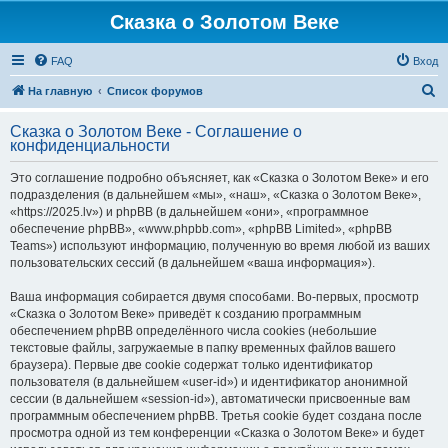
Сказка о Золотом Веке
FAQ
Вход
П
На главную
Список форумов
о
Сказка о Золотом Веке - Соглашение о
и
конфиденциальности
с
Это соглашение подробно объясняет, как «Сказка о Золотом Веке» и его
к
подразделения (в дальнейшем «мы», «наш», «Сказка о Золотом Веке»,
«https://2025.lv») и phpBB (в дальнейшем «они», «программное
обеспечение phpBB», «www.phpbb.com», «phpBB Limited», «phpBB
Teams») используют информацию, полученную во время любой из ваших
пользовательских сессий (в дальнейшем «ваша информация»).
Ваша информация собирается двумя способами. Во-первых, просмотр
«Сказка о Золотом Веке» приведёт к созданию программным
обеспечением phpBB определённого числа cookies (небольшие
текстовые файлы, загружаемые в папку временных файлов вашего
браузера). Первые две cookie содержат только идентификатор
пользователя (в дальнейшем «user-id») и идентификатор анонимной
сессии (в дальнейшем «session-id»), автоматически присвоенные вам
программным обеспечением phpBB. Третья cookie будет создана после
просмотра одной из тем конференции «Сказка о Золотом Веке» и будет