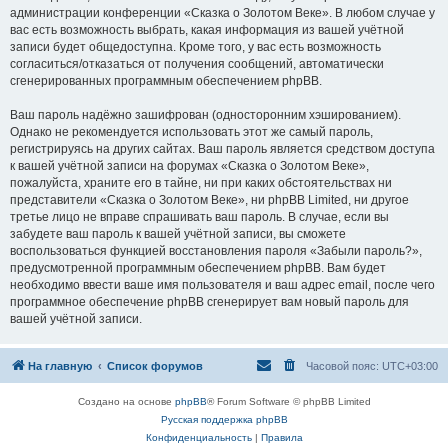
администрации конференции «Сказка о Золотом Веке». В любом случае у
вас есть возможность выбрать, какая информация из вашей учётной
записи будет общедоступна. Кроме того, у вас есть возможность
согласиться/отказаться от получения сообщений, автоматически
сгенерированных программным обеспечением phpBB.
Ваш пароль надёжно зашифрован (односторонним хэшированием).
Однако не рекомендуется использовать этот же самый пароль,
регистрируясь на других сайтах. Ваш пароль является средством доступа
к вашей учётной записи на форумах «Сказка о Золотом Веке»,
пожалуйста, храните его в тайне, ни при каких обстоятельствах ни
представители «Сказка о Золотом Веке», ни phpBB Limited, ни другое
третье лицо не вправе спрашивать ваш пароль. В случае, если вы
забудете ваш пароль к вашей учётной записи, вы сможете
воспользоваться функцией восстановления пароля «Забыли пароль?»,
предусмотренной программным обеспечением phpBB. Вам будет
необходимо ввести ваше имя пользователя и ваш адрес email, после чего
программное обеспечение phpBB сгенерирует вам новый пароль для
вашей учётной записи.
На главную
Список форумов
Часовой пояс:
UTC+03:00
Создано на основе
phpBB
® Forum Software © phpBB Limited
Русская поддержка phpBB
Конфиденциальность
|
Правила