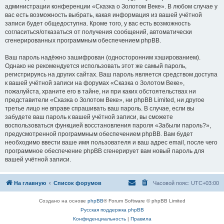
администрации конференции «Сказка о Золотом Веке». В любом случае у
вас есть возможность выбрать, какая информация из вашей учётной
записи будет общедоступна. Кроме того, у вас есть возможность
согласиться/отказаться от получения сообщений, автоматически
сгенерированных программным обеспечением phpBB.
Ваш пароль надёжно зашифрован (односторонним хэшированием).
Однако не рекомендуется использовать этот же самый пароль,
регистрируясь на других сайтах. Ваш пароль является средством доступа
к вашей учётной записи на форумах «Сказка о Золотом Веке»,
пожалуйста, храните его в тайне, ни при каких обстоятельствах ни
представители «Сказка о Золотом Веке», ни phpBB Limited, ни другое
третье лицо не вправе спрашивать ваш пароль. В случае, если вы
забудете ваш пароль к вашей учётной записи, вы сможете
воспользоваться функцией восстановления пароля «Забыли пароль?»,
предусмотренной программным обеспечением phpBB. Вам будет
необходимо ввести ваше имя пользователя и ваш адрес email, после чего
программное обеспечение phpBB сгенерирует вам новый пароль для
вашей учётной записи.
На главную
Список форумов
Часовой пояс:
UTC+03:00
Создано на основе
phpBB
® Forum Software © phpBB Limited
Русская поддержка phpBB
Конфиденциальность
|
Правила