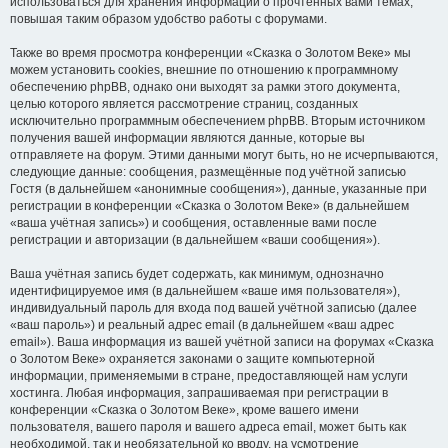
использоваться для хранения информации о прочтённых вами темах,
повышая таким образом удобство работы с форумами.
Также во время просмотра конференции «Сказка о Золотом Веке» мы
можем установить cookies, внешние по отношению к программному
обеспечению phpBB, однако они выходят за рамки этого документа,
целью которого является рассмотрение страниц, созданных
исключительно программным обеспечением phpBB. Вторым источником
получения вашей информации являются данные, которые вы
отправляете на форум. Этими данными могут быть, но не исчерпываются,
следующие данные: сообщения, размещённые под учётной записью
Гостя (в дальнейшем «анонимные сообщения»), данные, указанные при
регистрации в конференции «Сказка о Золотом Веке» (в дальнейшем
«ваша учётная запись») и сообщения, оставленные вами после
регистрации и авторизации (в дальнейшем «ваши сообщения»).
Ваша учётная запись будет содержать, как минимум, однозначно
идентифицируемое имя (в дальнейшем «ваше имя пользователя»),
индивидуальный пароль для входа под вашей учётной записью (далее
«ваш пароль») и реальный адрес email (в дальнейшем «ваш адрес
email»). Ваша информация из вашей учётной записи на форумах «Сказка
о Золотом Веке» охраняется законами о защите компьютерной
информации, применяемыми в стране, предоставляющей нам услуги
хостинга. Любая информация, запрашиваемая при регистрации в
конференции «Сказка о Золотом Веке», кроме вашего имени
пользователя, вашего пароля и вашего адреса email, может быть как
необходимой, так и необязательной ко вводу, на усмотрение