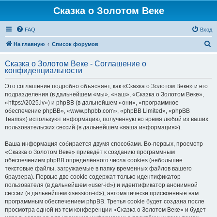
Сказка о Золотом Веке
FAQ
Вход
П
На главную
Список форумов
о
Сказка о Золотом Веке - Соглашение о
и
конфиденциальности
с
Это соглашение подробно объясняет, как «Сказка о Золотом Веке» и его
к
подразделения (в дальнейшем «мы», «наш», «Сказка о Золотом Веке»,
«https://2025.lv») и phpBB (в дальнейшем «они», «программное
обеспечение phpBB», «www.phpbb.com», «phpBB Limited», «phpBB
Teams») используют информацию, полученную во время любой из ваших
пользовательских сессий (в дальнейшем «ваша информация»).
Ваша информация собирается двумя способами. Во-первых, просмотр
«Сказка о Золотом Веке» приведёт к созданию программным
обеспечением phpBB определённого числа cookies (небольшие
текстовые файлы, загружаемые в папку временных файлов вашего
браузера). Первые две cookie содержат только идентификатор
пользователя (в дальнейшем «user-id») и идентификатор анонимной
сессии (в дальнейшем «session-id»), автоматически присвоенные вам
программным обеспечением phpBB. Третья cookie будет создана после
просмотра одной из тем конференции «Сказка о Золотом Веке» и будет