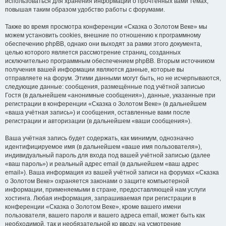
использоваться для хранения информации о прочтённых вами темах,
повышая таким образом удобство работы с форумами.
Также во время просмотра конференции «Сказка о Золотом Веке» мы
можем установить cookies, внешние по отношению к программному
обеспечению phpBB, однако они выходят за рамки этого документа,
целью которого является рассмотрение страниц, созданных
исключительно программным обеспечением phpBB. Вторым источником
получения вашей информации являются данные, которые вы
отправляете на форум. Этими данными могут быть, но не исчерпываются,
следующие данные: сообщения, размещённые под учётной записью
Гостя (в дальнейшем «анонимные сообщения»), данные, указанные при
регистрации в конференции «Сказка о Золотом Веке» (в дальнейшем
«ваша учётная запись») и сообщения, оставленные вами после
регистрации и авторизации (в дальнейшем «ваши сообщения»).
Ваша учётная запись будет содержать, как минимум, однозначно
идентифицируемое имя (в дальнейшем «ваше имя пользователя»),
индивидуальный пароль для входа под вашей учётной записью (далее
«ваш пароль») и реальный адрес email (в дальнейшем «ваш адрес
email»). Ваша информация из вашей учётной записи на форумах «Сказка
о Золотом Веке» охраняется законами о защите компьютерной
информации, применяемыми в стране, предоставляющей нам услуги
хостинга. Любая информация, запрашиваемая при регистрации в
конференции «Сказка о Золотом Веке», кроме вашего имени
пользователя, вашего пароля и вашего адреса email, может быть как
необходимой, так и необязательной ко вводу, на усмотрение