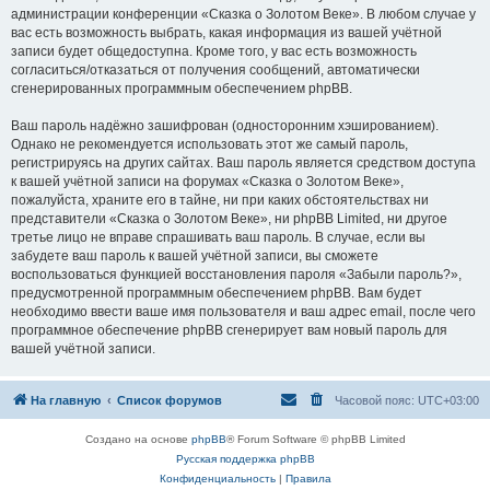
администрации конференции «Сказка о Золотом Веке». В любом случае у
вас есть возможность выбрать, какая информация из вашей учётной
записи будет общедоступна. Кроме того, у вас есть возможность
согласиться/отказаться от получения сообщений, автоматически
сгенерированных программным обеспечением phpBB.
Ваш пароль надёжно зашифрован (односторонним хэшированием).
Однако не рекомендуется использовать этот же самый пароль,
регистрируясь на других сайтах. Ваш пароль является средством доступа
к вашей учётной записи на форумах «Сказка о Золотом Веке»,
пожалуйста, храните его в тайне, ни при каких обстоятельствах ни
представители «Сказка о Золотом Веке», ни phpBB Limited, ни другое
третье лицо не вправе спрашивать ваш пароль. В случае, если вы
забудете ваш пароль к вашей учётной записи, вы сможете
воспользоваться функцией восстановления пароля «Забыли пароль?»,
предусмотренной программным обеспечением phpBB. Вам будет
необходимо ввести ваше имя пользователя и ваш адрес email, после чего
программное обеспечение phpBB сгенерирует вам новый пароль для
вашей учётной записи.
На главную
Список форумов
Часовой пояс:
UTC+03:00
Создано на основе
phpBB
® Forum Software © phpBB Limited
Русская поддержка phpBB
Конфиденциальность
|
Правила