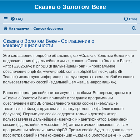
Сказка о Золотом Веке
FAQ
Вход
П
На главную
Список форумов
о
Сказка о Золотом Веке - Соглашение о
и
конфиденциальности
с
Это соглашение подробно объясняет, как «Сказка о Золотом Веке» и его
к
подразделения (в дальнейшем «мы», «наш», «Сказка о Золотом Веке»,
«https://2025.lv») и phpBB (в дальнейшем «они», «программное
обеспечение phpBB», «www.phpbb.com», «phpBB Limited», «phpBB
Teams») используют информацию, полученную во время любой из ваших
пользовательских сессий (в дальнейшем «ваша информация»).
Ваша информация собирается двумя способами. Во-первых, просмотр
«Сказка о Золотом Веке» приведёт к созданию программным
обеспечением phpBB определённого числа cookies (небольшие
текстовые файлы, загружаемые в папку временных файлов вашего
браузера). Первые две cookie содержат только идентификатор
пользователя (в дальнейшем «user-id») и идентификатор анонимной
сессии (в дальнейшем «session-id»), автоматически присвоенные вам
программным обеспечением phpBB. Третья cookie будет создана после
просмотра одной из тем конференции «Сказка о Золотом Веке» и будет