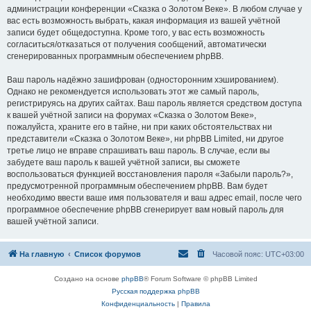
администрации конференции «Сказка о Золотом Веке». В любом случае у
вас есть возможность выбрать, какая информация из вашей учётной
записи будет общедоступна. Кроме того, у вас есть возможность
согласиться/отказаться от получения сообщений, автоматически
сгенерированных программным обеспечением phpBB.
Ваш пароль надёжно зашифрован (односторонним хэшированием).
Однако не рекомендуется использовать этот же самый пароль,
регистрируясь на других сайтах. Ваш пароль является средством доступа
к вашей учётной записи на форумах «Сказка о Золотом Веке»,
пожалуйста, храните его в тайне, ни при каких обстоятельствах ни
представители «Сказка о Золотом Веке», ни phpBB Limited, ни другое
третье лицо не вправе спрашивать ваш пароль. В случае, если вы
забудете ваш пароль к вашей учётной записи, вы сможете
воспользоваться функцией восстановления пароля «Забыли пароль?»,
предусмотренной программным обеспечением phpBB. Вам будет
необходимо ввести ваше имя пользователя и ваш адрес email, после чего
программное обеспечение phpBB сгенерирует вам новый пароль для
вашей учётной записи.
На главную
Список форумов
Часовой пояс:
UTC+03:00
Создано на основе
phpBB
® Forum Software © phpBB Limited
Русская поддержка phpBB
Конфиденциальность
|
Правила