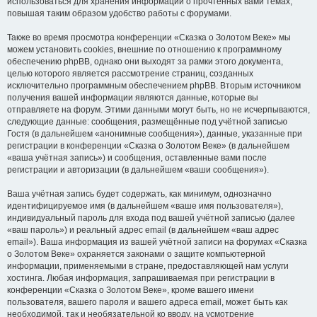
использоваться для хранения информации о прочтённых вами темах,
повышая таким образом удобство работы с форумами.
Также во время просмотра конференции «Сказка о Золотом Веке» мы
можем установить cookies, внешние по отношению к программному
обеспечению phpBB, однако они выходят за рамки этого документа,
целью которого является рассмотрение страниц, созданных
исключительно программным обеспечением phpBB. Вторым источником
получения вашей информации являются данные, которые вы
отправляете на форум. Этими данными могут быть, но не исчерпываются,
следующие данные: сообщения, размещённые под учётной записью
Гостя (в дальнейшем «анонимные сообщения»), данные, указанные при
регистрации в конференции «Сказка о Золотом Веке» (в дальнейшем
«ваша учётная запись») и сообщения, оставленные вами после
регистрации и авторизации (в дальнейшем «ваши сообщения»).
Ваша учётная запись будет содержать, как минимум, однозначно
идентифицируемое имя (в дальнейшем «ваше имя пользователя»),
индивидуальный пароль для входа под вашей учётной записью (далее
«ваш пароль») и реальный адрес email (в дальнейшем «ваш адрес
email»). Ваша информация из вашей учётной записи на форумах «Сказка
о Золотом Веке» охраняется законами о защите компьютерной
информации, применяемыми в стране, предоставляющей нам услуги
хостинга. Любая информация, запрашиваемая при регистрации в
конференции «Сказка о Золотом Веке», кроме вашего имени
пользователя, вашего пароля и вашего адреса email, может быть как
необходимой, так и необязательной ко вводу, на усмотрение