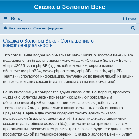
Сказка о Золотом Веке
FAQ
Вход
П
На главную
Список форумов
о
Сказка о Золотом Веке - Соглашение о
и
конфиденциальности
с
Это соглашение подробно объясняет, как «Сказка о Золотом Веке» и его
к
подразделения (в дальнейшем «мы», «наш», «Сказка о Золотом Веке»,
«https://2025.lv») и phpBB (в дальнейшем «они», «программное
обеспечение phpBB», «www.phpbb.com», «phpBB Limited», «phpBB
Teams») используют информацию, полученную во время любой из ваших
пользовательских сессий (в дальнейшем «ваша информация»).
Ваша информация собирается двумя способами. Во-первых, просмотр
«Сказка о Золотом Веке» приведёт к созданию программным
обеспечением phpBB определённого числа cookies (небольшие
текстовые файлы, загружаемые в папку временных файлов вашего
браузера). Первые две cookie содержат только идентификатор
пользователя (в дальнейшем «user-id») и идентификатор анонимной
сессии (в дальнейшем «session-id»), автоматически присвоенные вам
программным обеспечением phpBB. Третья cookie будет создана после
просмотра одной из тем конференции «Сказка о Золотом Веке» и будет