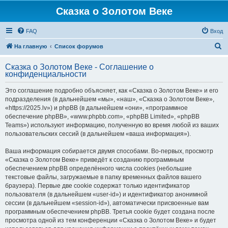
Сказка о Золотом Веке
FAQ
Вход
П
На главную
Список форумов
о
Сказка о Золотом Веке - Соглашение о
и
конфиденциальности
с
Это соглашение подробно объясняет, как «Сказка о Золотом Веке» и его
к
подразделения (в дальнейшем «мы», «наш», «Сказка о Золотом Веке»,
«https://2025.lv») и phpBB (в дальнейшем «они», «программное
обеспечение phpBB», «www.phpbb.com», «phpBB Limited», «phpBB
Teams») используют информацию, полученную во время любой из ваших
пользовательских сессий (в дальнейшем «ваша информация»).
Ваша информация собирается двумя способами. Во-первых, просмотр
«Сказка о Золотом Веке» приведёт к созданию программным
обеспечением phpBB определённого числа cookies (небольшие
текстовые файлы, загружаемые в папку временных файлов вашего
браузера). Первые две cookie содержат только идентификатор
пользователя (в дальнейшем «user-id») и идентификатор анонимной
сессии (в дальнейшем «session-id»), автоматически присвоенные вам
программным обеспечением phpBB. Третья cookie будет создана после
просмотра одной из тем конференции «Сказка о Золотом Веке» и будет