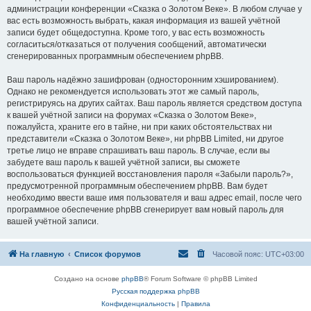
администрации конференции «Сказка о Золотом Веке». В любом случае у
вас есть возможность выбрать, какая информация из вашей учётной
записи будет общедоступна. Кроме того, у вас есть возможность
согласиться/отказаться от получения сообщений, автоматически
сгенерированных программным обеспечением phpBB.
Ваш пароль надёжно зашифрован (односторонним хэшированием).
Однако не рекомендуется использовать этот же самый пароль,
регистрируясь на других сайтах. Ваш пароль является средством доступа
к вашей учётной записи на форумах «Сказка о Золотом Веке»,
пожалуйста, храните его в тайне, ни при каких обстоятельствах ни
представители «Сказка о Золотом Веке», ни phpBB Limited, ни другое
третье лицо не вправе спрашивать ваш пароль. В случае, если вы
забудете ваш пароль к вашей учётной записи, вы сможете
воспользоваться функцией восстановления пароля «Забыли пароль?»,
предусмотренной программным обеспечением phpBB. Вам будет
необходимо ввести ваше имя пользователя и ваш адрес email, после чего
программное обеспечение phpBB сгенерирует вам новый пароль для
вашей учётной записи.
На главную
Список форумов
Часовой пояс:
UTC+03:00
Создано на основе
phpBB
® Forum Software © phpBB Limited
Русская поддержка phpBB
Конфиденциальность
|
Правила