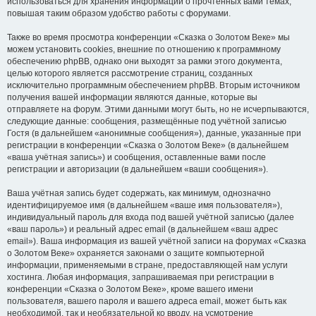
использоваться для хранения информации о прочтённых вами темах,
повышая таким образом удобство работы с форумами.
Также во время просмотра конференции «Сказка о Золотом Веке» мы
можем установить cookies, внешние по отношению к программному
обеспечению phpBB, однако они выходят за рамки этого документа,
целью которого является рассмотрение страниц, созданных
исключительно программным обеспечением phpBB. Вторым источником
получения вашей информации являются данные, которые вы
отправляете на форум. Этими данными могут быть, но не исчерпываются,
следующие данные: сообщения, размещённые под учётной записью
Гостя (в дальнейшем «анонимные сообщения»), данные, указанные при
регистрации в конференции «Сказка о Золотом Веке» (в дальнейшем
«ваша учётная запись») и сообщения, оставленные вами после
регистрации и авторизации (в дальнейшем «ваши сообщения»).
Ваша учётная запись будет содержать, как минимум, однозначно
идентифицируемое имя (в дальнейшем «ваше имя пользователя»),
индивидуальный пароль для входа под вашей учётной записью (далее
«ваш пароль») и реальный адрес email (в дальнейшем «ваш адрес
email»). Ваша информация из вашей учётной записи на форумах «Сказка
о Золотом Веке» охраняется законами о защите компьютерной
информации, применяемыми в стране, предоставляющей нам услуги
хостинга. Любая информация, запрашиваемая при регистрации в
конференции «Сказка о Золотом Веке», кроме вашего имени
пользователя, вашего пароля и вашего адреса email, может быть как
необходимой, так и необязательной ко вводу, на усмотрение