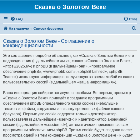
Сказка о Золотом Веке
FAQ
Вход
П
На главную
Список форумов
о
Сказка о Золотом Веке - Соглашение о
и
конфиденциальности
с
Это соглашение подробно объясняет, как «Сказка о Золотом Веке» и его
к
подразделения (в дальнейшем «мы», «наш», «Сказка о Золотом Веке»,
«https://2025.lv») и phpBB (в дальнейшем «они», «программное
обеспечение phpBB», «www.phpbb.com», «phpBB Limited», «phpBB
Teams») используют информацию, полученную во время любой из ваших
пользовательских сессий (в дальнейшем «ваша информация»).
Ваша информация собирается двумя способами. Во-первых, просмотр
«Сказка о Золотом Веке» приведёт к созданию программным
обеспечением phpBB определённого числа cookies (небольшие
текстовые файлы, загружаемые в папку временных файлов вашего
браузера). Первые две cookie содержат только идентификатор
пользователя (в дальнейшем «user-id») и идентификатор анонимной
сессии (в дальнейшем «session-id»), автоматически присвоенные вам
программным обеспечением phpBB. Третья cookie будет создана после
просмотра одной из тем конференции «Сказка о Золотом Веке» и будет