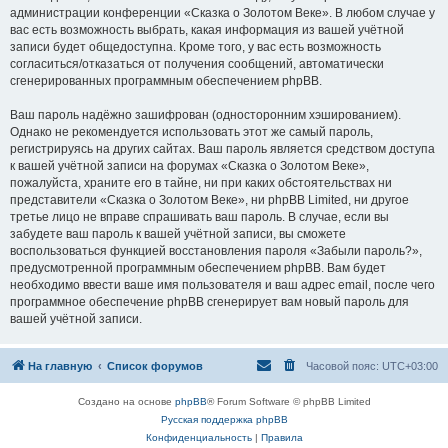
администрации конференции «Сказка о Золотом Веке». В любом случае у
вас есть возможность выбрать, какая информация из вашей учётной
записи будет общедоступна. Кроме того, у вас есть возможность
согласиться/отказаться от получения сообщений, автоматически
сгенерированных программным обеспечением phpBB.
Ваш пароль надёжно зашифрован (односторонним хэшированием).
Однако не рекомендуется использовать этот же самый пароль,
регистрируясь на других сайтах. Ваш пароль является средством доступа
к вашей учётной записи на форумах «Сказка о Золотом Веке»,
пожалуйста, храните его в тайне, ни при каких обстоятельствах ни
представители «Сказка о Золотом Веке», ни phpBB Limited, ни другое
третье лицо не вправе спрашивать ваш пароль. В случае, если вы
забудете ваш пароль к вашей учётной записи, вы сможете
воспользоваться функцией восстановления пароля «Забыли пароль?»,
предусмотренной программным обеспечением phpBB. Вам будет
необходимо ввести ваше имя пользователя и ваш адрес email, после чего
программное обеспечение phpBB сгенерирует вам новый пароль для
вашей учётной записи.
На главную
Список форумов
Часовой пояс:
UTC+03:00
Создано на основе
phpBB
® Forum Software © phpBB Limited
Русская поддержка phpBB
Конфиденциальность
|
Правила