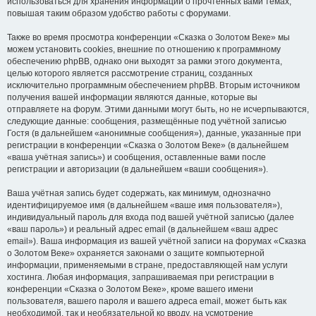
использоваться для хранения информации о прочтённых вами темах,
повышая таким образом удобство работы с форумами.
Также во время просмотра конференции «Сказка о Золотом Веке» мы
можем установить cookies, внешние по отношению к программному
обеспечению phpBB, однако они выходят за рамки этого документа,
целью которого является рассмотрение страниц, созданных
исключительно программным обеспечением phpBB. Вторым источником
получения вашей информации являются данные, которые вы
отправляете на форум. Этими данными могут быть, но не исчерпываются,
следующие данные: сообщения, размещённые под учётной записью
Гостя (в дальнейшем «анонимные сообщения»), данные, указанные при
регистрации в конференции «Сказка о Золотом Веке» (в дальнейшем
«ваша учётная запись») и сообщения, оставленные вами после
регистрации и авторизации (в дальнейшем «ваши сообщения»).
Ваша учётная запись будет содержать, как минимум, однозначно
идентифицируемое имя (в дальнейшем «ваше имя пользователя»),
индивидуальный пароль для входа под вашей учётной записью (далее
«ваш пароль») и реальный адрес email (в дальнейшем «ваш адрес
email»). Ваша информация из вашей учётной записи на форумах «Сказка
о Золотом Веке» охраняется законами о защите компьютерной
информации, применяемыми в стране, предоставляющей нам услуги
хостинга. Любая информация, запрашиваемая при регистрации в
конференции «Сказка о Золотом Веке», кроме вашего имени
пользователя, вашего пароля и вашего адреса email, может быть как
необходимой, так и необязательной ко вводу, на усмотрение