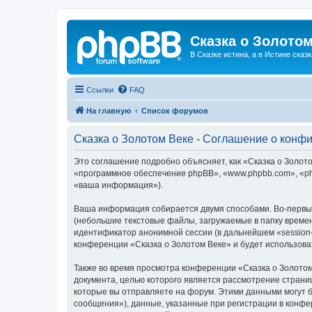
Сказка о Золотом
В Сказке истина, а в Истине сказк
Ссылки
FAQ
На главную
Список форумов
Сказка о Золотом Веке - Соглашение о конф
Это соглашение подробно объясняет, как «Сказка о Золотом
«программное обеспечение phpBB», «www.phpbb.com», «ph
«ваша информация»).
Ваша информация собирается двумя способами. Во-первых
(небольшие текстовые файлы, загружаемые в папку времен
идентификатор анонимной сессии (в дальнейшем «session-
конференции «Сказка о Золотом Веке» и будет использов
Также во время просмотра конференции «Сказка о Золотом
документа, целью которого является рассмотрение стран
которые вы отправляете на форум. Этими данными могут 
сообщения»), данные, указанные при регистрации в конфе