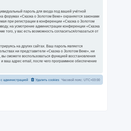
дивидуальный пароль для входа под вашей учётной
 на форумах «Сказка о Золотом Веке» охраняется законами
мая при регистрации в конференции «Сказка о Золотом
о вводу, на усмотрение администрации конференции «Сказка
е того, у вас есть возможность согласиться/отказаться от
рируясь на других сайтах. Ваш пароль является
тельствах ни представители «Сказка о Золотом Веке», ни
си, вы сможете воспользоваться функцией восстановления
 ваш адрес email, после чего программное обеспечение
 с администрацией
Удалить cookies
Часовой пояс:
UTC+03:00