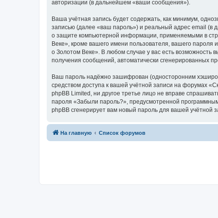
авторизации (в дальнейшем «ваши сообщения»).
Ваша учётная запись будет содержать, как минимум, одн
записью (далее «ваш пароль») и реальный адрес email (в
о защите компьютерной информации, применяемыми в стра
Веке», кроме вашего имени пользователя, вашего пароля и
о Золотом Веке». В любом случае у вас есть возможность в
получения сообщений, автоматически сгенерированных п
Ваш пароль надёжно зашифрован (односторонним хэширован
средством доступа к вашей учётной записи на форумах «Ска
phpBB Limited, ни другое третье лицо не вправе спрашива
пароля «Забыли пароль?», предусмотренной программным 
phpBB сгенерирует вам новый пароль для вашей учётной з
На главную
Список форумов