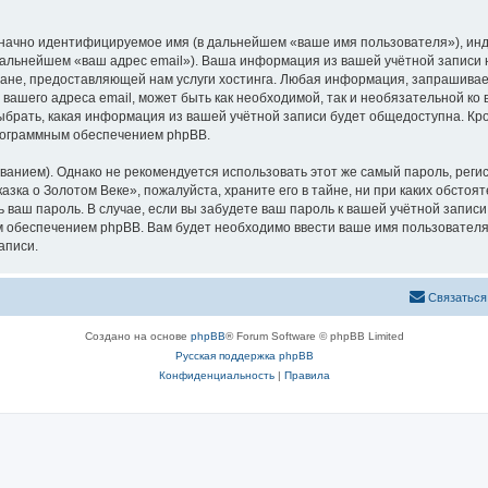
означно идентифицируемое имя (в дальнейшем «ваше имя пользователя»), ин
 дальнейшем «ваш адрес email»). Ваша информация из вашей учётной записи
не, предоставляющей нам услуги хостинга. Любая информация, запрашивае
 вашего адреса email, может быть как необходимой, так и необязательной к
ыбрать, какая информация из вашей учётной записи будет общедоступна. Кром
рограммным обеспечением phpBB.
ием). Однако не рекомендуется использовать этот же самый пароль, регист
зка о Золотом Веке», пожалуйста, храните его в тайне, ни при каких обстоя
ть ваш пароль. В случае, если вы забудете ваш пароль к вашей учётной запи
обеспечением phpBB. Вам будет необходимо ввести ваше имя пользователя и
аписи.
Связаться
Создано на основе
phpBB
® Forum Software © phpBB Limited
Русская поддержка phpBB
Конфиденциальность
|
Правила