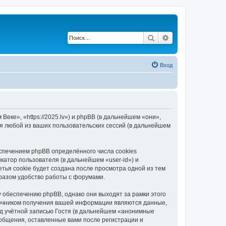
Поиск
Расширенный по
Вход
еке», «https://2025.lv») и phpBB (в дальнейшем «они»,
я любой из ваших пользовательских сессий (в дальнейшем
спечением phpBB определённого числа cookies
атор пользователя (в дальнейшем «user-id») и
тья cookie будет создана после просмотра одной из тем
разом удобство работы с форумами.
 обеспечению phpBB, однако они выходят за рамки этого
точником получения вашей информации являются данные,
д учётной записью Гостя (в дальнейшем «анонимные
ообщения, оставленные вами после регистрации и