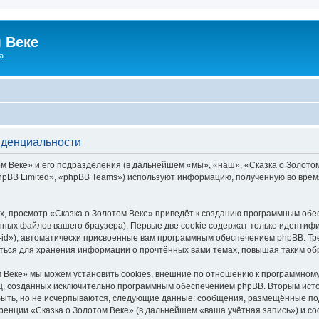
 Веке
а.
иденциальности
 Веке» и его подразделения (в дальнейшем «мы», «наш», «Сказка о Золотом В
pBB Limited», «phpBB Teams») используют информацию, полученную во врем
, просмотр «Сказка о Золотом Веке» приведёт к созданию программным обе
ных файлов вашего браузера). Первые две cookie содержат только идентифик
id»), автоматически присвоенные вам программным обеспечением phpBB. Тре
аться для хранения информации о прочтённых вами темах, повышая таким об
 Веке» мы можем установить cookies, внешние по отношению к программному
иц, созданных исключительно программным обеспечением phpBB. Вторым ис
быть, но не исчерпываются, следующие данные: сообщения, размещённые по
ренции «Сказка о Золотом Веке» (в дальнейшем «ваша учётная запись») и с