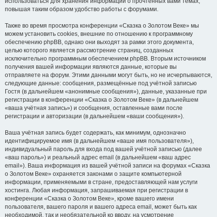
использоваться для хранения информации о прочтённых вами темах,
повышая таким образом удобство работы с форумами.
Также во время просмотра конференции «Сказка о Золотом Веке» мы
можем установить cookies, внешние по отношению к программному
обеспечению phpBB, однако они выходят за рамки этого документа,
целью которого является рассмотрение страниц, созданных
исключительно программным обеспечением phpBB. Вторым источником
получения вашей информации являются данные, которые вы
отправляете на форум. Этими данными могут быть, но не исчерпываются,
следующие данные: сообщения, размещённые под учётной записью
Гостя (в дальнейшем «анонимные сообщения»), данные, указанные при
регистрации в конференции «Сказка о Золотом Веке» (в дальнейшем
«ваша учётная запись») и сообщения, оставленные вами после
регистрации и авторизации (в дальнейшем «ваши сообщения»).
Ваша учётная запись будет содержать, как минимум, однозначно
идентифицируемое имя (в дальнейшем «ваше имя пользователя»),
индивидуальный пароль для входа под вашей учётной записью (далее
«ваш пароль») и реальный адрес email (в дальнейшем «ваш адрес
email»). Ваша информация из вашей учётной записи на форумах «Сказка
о Золотом Веке» охраняется законами о защите компьютерной
информации, применяемыми в стране, предоставляющей нам услуги
хостинга. Любая информация, запрашиваемая при регистрации в
конференции «Сказка о Золотом Веке», кроме вашего имени
пользователя, вашего пароля и вашего адреса email, может быть как
необходимой, так и необязательной ко вводу, на усмотрение