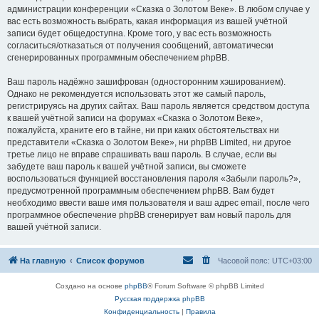
администрации конференции «Сказка о Золотом Веке». В любом случае у
вас есть возможность выбрать, какая информация из вашей учётной
записи будет общедоступна. Кроме того, у вас есть возможность
согласиться/отказаться от получения сообщений, автоматически
сгенерированных программным обеспечением phpBB.
Ваш пароль надёжно зашифрован (односторонним хэшированием).
Однако не рекомендуется использовать этот же самый пароль,
регистрируясь на других сайтах. Ваш пароль является средством доступа
к вашей учётной записи на форумах «Сказка о Золотом Веке»,
пожалуйста, храните его в тайне, ни при каких обстоятельствах ни
представители «Сказка о Золотом Веке», ни phpBB Limited, ни другое
третье лицо не вправе спрашивать ваш пароль. В случае, если вы
забудете ваш пароль к вашей учётной записи, вы сможете
воспользоваться функцией восстановления пароля «Забыли пароль?»,
предусмотренной программным обеспечением phpBB. Вам будет
необходимо ввести ваше имя пользователя и ваш адрес email, после чего
программное обеспечение phpBB сгенерирует вам новый пароль для
вашей учётной записи.
На главную
Список форумов
Часовой пояс:
UTC+03:00
Создано на основе
phpBB
® Forum Software © phpBB Limited
Русская поддержка phpBB
Конфиденциальность
|
Правила