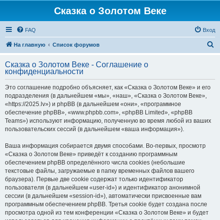
Сказка о Золотом Веке
FAQ
Вход
П
На главную
Список форумов
о
Сказка о Золотом Веке - Соглашение о
и
конфиденциальности
с
Это соглашение подробно объясняет, как «Сказка о Золотом Веке» и его
к
подразделения (в дальнейшем «мы», «наш», «Сказка о Золотом Веке»,
«https://2025.lv») и phpBB (в дальнейшем «они», «программное
обеспечение phpBB», «www.phpbb.com», «phpBB Limited», «phpBB
Teams») используют информацию, полученную во время любой из ваших
пользовательских сессий (в дальнейшем «ваша информация»).
Ваша информация собирается двумя способами. Во-первых, просмотр
«Сказка о Золотом Веке» приведёт к созданию программным
обеспечением phpBB определённого числа cookies (небольшие
текстовые файлы, загружаемые в папку временных файлов вашего
браузера). Первые две cookie содержат только идентификатор
пользователя (в дальнейшем «user-id») и идентификатор анонимной
сессии (в дальнейшем «session-id»), автоматически присвоенные вам
программным обеспечением phpBB. Третья cookie будет создана после
просмотра одной из тем конференции «Сказка о Золотом Веке» и будет