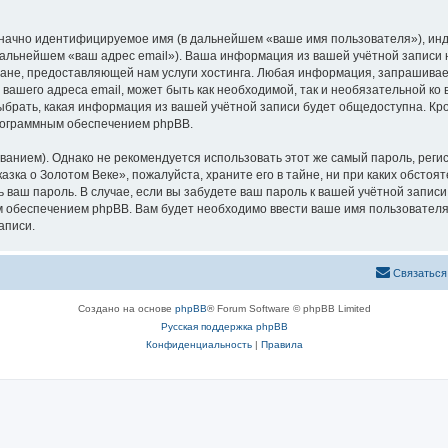
означно идентифицируемое имя (в дальнейшем «ваше имя пользователя»), ин
 дальнейшем «ваш адрес email»). Ваша информация из вашей учётной записи
не, предоставляющей нам услуги хостинга. Любая информация, запрашивае
 вашего адреса email, может быть как необходимой, так и необязательной к
ыбрать, какая информация из вашей учётной записи будет общедоступна. Кром
рограммным обеспечением phpBB.
ием). Однако не рекомендуется использовать этот же самый пароль, регист
зка о Золотом Веке», пожалуйста, храните его в тайне, ни при каких обстоя
ть ваш пароль. В случае, если вы забудете ваш пароль к вашей учётной запи
обеспечением phpBB. Вам будет необходимо ввести ваше имя пользователя и
аписи.
Связаться
Создано на основе
phpBB
® Forum Software © phpBB Limited
Русская поддержка phpBB
Конфиденциальность
|
Правила