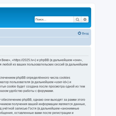
Поиск
Расширенный по
Вход
еке», «https://2025.lv») и phpBB (в дальнейшем «они»,
я любой из ваших пользовательских сессий (в дальнейшем
спечением phpBB определённого числа cookies
атор пользователя (в дальнейшем «user-id») и
тья cookie будет создана после просмотра одной из тем
разом удобство работы с форумами.
 обеспечению phpBB, однако они выходят за рамки этого
точником получения вашей информации являются данные,
д учётной записью Гостя (в дальнейшем «анонимные
ообщения, оставленные вами после регистрации и