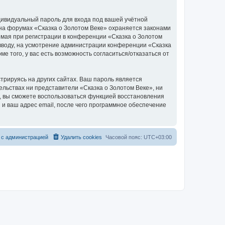
дивидуальный пароль для входа под вашей учётной
 на форумах «Сказка о Золотом Веке» охраняется законами
мая при регистрации в конференции «Сказка о Золотом
о вводу, на усмотрение администрации конференции «Сказка
е того, у вас есть возможность согласиться/отказаться от
рируясь на других сайтах. Ваш пароль является
тельствах ни представители «Сказка о Золотом Веке», ни
си, вы сможете воспользоваться функцией восстановления
 ваш адрес email, после чего программное обеспечение
 с администрацией
Удалить cookies
Часовой пояс:
UTC+03:00