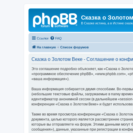
Сказка о Золотом
В Сказке истина, а в Истине сказк
Ссылки
FAQ
На главную
Список форумов
Сказка о Золотом Веке - Соглашение о конф
Это соглашение подробно объясняет, как «Сказка о Золотом
«программное обеспечение phpBB», «www.phpbb.com», «ph
«ваша информация»).
Ваша информация собирается двумя способами. Во-первых
(небольшие текстовые файлы, загружаемые в папку времен
идентификатор анонимной сессии (в дальнейшем «session-
конференции «Сказка о Золотом Веке» и будет использов
Также во время просмотра конференции «Сказка о Золотом
документа, целью которого является рассмотрение стран
которые вы отправляете на форум. Этими данными могут 
сообщения»), данные, указанные при регистрации в конфе