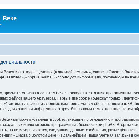
 Веке
а.
иденциальности
 Веке» и его подразделения (в дальнейшем «мы», «наш», «Сказка о Золотом В
pBB Limited», «phpBB Teams») используют информацию, полученную во врем
, просмотр «Сказка о Золотом Веке» приведёт к созданию программным обе
ных файлов вашего браузера). Первые две cookie содержат только идентифик
id»), автоматически присвоенные вам программным обеспечением phpBB. Тре
аться для хранения информации о прочтённых вами темах, повышая таким об
 Веке» мы можем установить cookies, внешние по отношению к программному
иц, созданных исключительно программным обеспечением phpBB. Вторым ис
быть, но не исчерпываются, следующие данные: сообщения, размещённые по
ренции «Сказка о Золотом Веке» (в дальнейшем «ваша учётная запись») и с