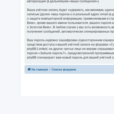
авторизации (в дальнейшем «ваши сообщения»).
Ваша учётная запись будет содержать, как минимум, одн
записью (далее «ваш пароль») и реальный адрес email (в
о защите компьютерной информации, применяемыми в стра
Веке», кроме вашего имени пользователя, вашего пароля и
о Золотом Веке». В любом случае у вас есть возможность в
получения сообщений, автоматически сгенерированных п
Ваш пароль надёжно зашифрован (односторонним хэширован
средством доступа к вашей учётной записи на форумах «Ска
phpBB Limited, ни другое третье лицо не вправе спрашива
пароля «Забыли пароль?», предусмотренной программным 
phpBB сгенерирует вам новый пароль для вашей учётной з
На главную
Список форумов