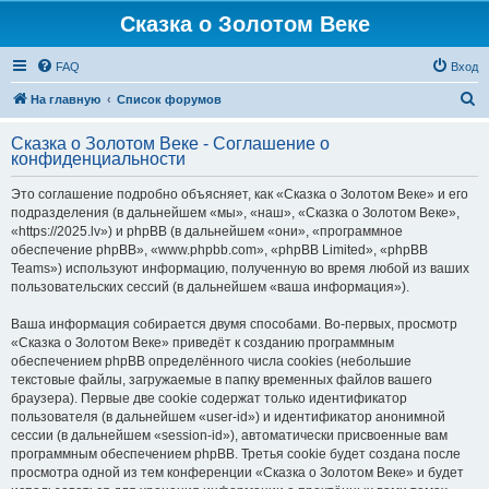
Сказка о Золотом Веке
FAQ
Вход
П
На главную
Список форумов
о
Сказка о Золотом Веке - Соглашение о
и
конфиденциальности
с
Это соглашение подробно объясняет, как «Сказка о Золотом Веке» и его
к
подразделения (в дальнейшем «мы», «наш», «Сказка о Золотом Веке»,
«https://2025.lv») и phpBB (в дальнейшем «они», «программное
обеспечение phpBB», «www.phpbb.com», «phpBB Limited», «phpBB
Teams») используют информацию, полученную во время любой из ваших
пользовательских сессий (в дальнейшем «ваша информация»).
Ваша информация собирается двумя способами. Во-первых, просмотр
«Сказка о Золотом Веке» приведёт к созданию программным
обеспечением phpBB определённого числа cookies (небольшие
текстовые файлы, загружаемые в папку временных файлов вашего
браузера). Первые две cookie содержат только идентификатор
пользователя (в дальнейшем «user-id») и идентификатор анонимной
сессии (в дальнейшем «session-id»), автоматически присвоенные вам
программным обеспечением phpBB. Третья cookie будет создана после
просмотра одной из тем конференции «Сказка о Золотом Веке» и будет