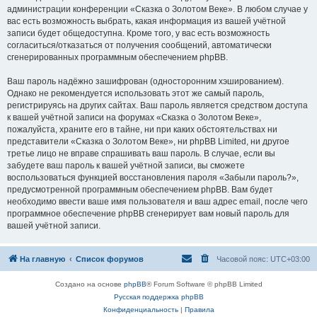
администрации конференции «Сказка о Золотом Веке». В любом случае у
вас есть возможность выбрать, какая информация из вашей учётной
записи будет общедоступна. Кроме того, у вас есть возможность
согласиться/отказаться от получения сообщений, автоматически
сгенерированных программным обеспечением phpBB.
Ваш пароль надёжно зашифрован (односторонним хэшированием).
Однако не рекомендуется использовать этот же самый пароль,
регистрируясь на других сайтах. Ваш пароль является средством доступа
к вашей учётной записи на форумах «Сказка о Золотом Веке»,
пожалуйста, храните его в тайне, ни при каких обстоятельствах ни
представители «Сказка о Золотом Веке», ни phpBB Limited, ни другое
третье лицо не вправе спрашивать ваш пароль. В случае, если вы
забудете ваш пароль к вашей учётной записи, вы сможете
воспользоваться функцией восстановления пароля «Забыли пароль?»,
предусмотренной программным обеспечением phpBB. Вам будет
необходимо ввести ваше имя пользователя и ваш адрес email, после чего
программное обеспечение phpBB сгенерирует вам новый пароль для
вашей учётной записи.
На главную
Список форумов
Часовой пояс:
UTC+03:00
Создано на основе
phpBB
® Forum Software © phpBB Limited
Русская поддержка phpBB
Конфиденциальность
|
Правила