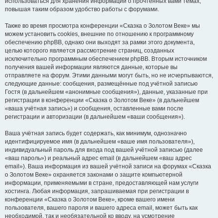
использоваться для хранения информации о прочтённых вами темах,
повышая таким образом удобство работы с форумами.
Также во время просмотра конференции «Сказка о Золотом Веке» мы
можем установить cookies, внешние по отношению к программному
обеспечению phpBB, однако они выходят за рамки этого документа,
целью которого является рассмотрение страниц, созданных
исключительно программным обеспечением phpBB. Вторым источником
получения вашей информации являются данные, которые вы
отправляете на форум. Этими данными могут быть, но не исчерпываются,
следующие данные: сообщения, размещённые под учётной записью
Гостя (в дальнейшем «анонимные сообщения»), данные, указанные при
регистрации в конференции «Сказка о Золотом Веке» (в дальнейшем
«ваша учётная запись») и сообщения, оставленные вами после
регистрации и авторизации (в дальнейшем «ваши сообщения»).
Ваша учётная запись будет содержать, как минимум, однозначно
идентифицируемое имя (в дальнейшем «ваше имя пользователя»),
индивидуальный пароль для входа под вашей учётной записью (далее
«ваш пароль») и реальный адрес email (в дальнейшем «ваш адрес
email»). Ваша информация из вашей учётной записи на форумах «Сказка
о Золотом Веке» охраняется законами о защите компьютерной
информации, применяемыми в стране, предоставляющей нам услуги
хостинга. Любая информация, запрашиваемая при регистрации в
конференции «Сказка о Золотом Веке», кроме вашего имени
пользователя, вашего пароля и вашего адреса email, может быть как
необходимой, так и необязательной ко вводу, на усмотрение