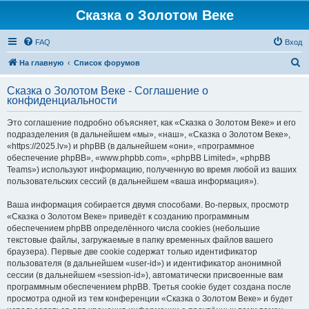
Сказка о Золотом Веке
FAQ
Вход
П
На главную
Список форумов
о
Сказка о Золотом Веке - Соглашение о
и
конфиденциальности
с
Это соглашение подробно объясняет, как «Сказка о Золотом Веке» и его
к
подразделения (в дальнейшем «мы», «наш», «Сказка о Золотом Веке»,
«https://2025.lv») и phpBB (в дальнейшем «они», «программное
обеспечение phpBB», «www.phpbb.com», «phpBB Limited», «phpBB
Teams») используют информацию, полученную во время любой из ваших
пользовательских сессий (в дальнейшем «ваша информация»).
Ваша информация собирается двумя способами. Во-первых, просмотр
«Сказка о Золотом Веке» приведёт к созданию программным
обеспечением phpBB определённого числа cookies (небольшие
текстовые файлы, загружаемые в папку временных файлов вашего
браузера). Первые две cookie содержат только идентификатор
пользователя (в дальнейшем «user-id») и идентификатор анонимной
сессии (в дальнейшем «session-id»), автоматически присвоенные вам
программным обеспечением phpBB. Третья cookie будет создана после
просмотра одной из тем конференции «Сказка о Золотом Веке» и будет