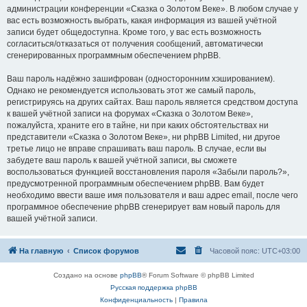
администрации конференции «Сказка о Золотом Веке». В любом случае у
вас есть возможность выбрать, какая информация из вашей учётной
записи будет общедоступна. Кроме того, у вас есть возможность
согласиться/отказаться от получения сообщений, автоматически
сгенерированных программным обеспечением phpBB.
Ваш пароль надёжно зашифрован (односторонним хэшированием).
Однако не рекомендуется использовать этот же самый пароль,
регистрируясь на других сайтах. Ваш пароль является средством доступа
к вашей учётной записи на форумах «Сказка о Золотом Веке»,
пожалуйста, храните его в тайне, ни при каких обстоятельствах ни
представители «Сказка о Золотом Веке», ни phpBB Limited, ни другое
третье лицо не вправе спрашивать ваш пароль. В случае, если вы
забудете ваш пароль к вашей учётной записи, вы сможете
воспользоваться функцией восстановления пароля «Забыли пароль?»,
предусмотренной программным обеспечением phpBB. Вам будет
необходимо ввести ваше имя пользователя и ваш адрес email, после чего
программное обеспечение phpBB сгенерирует вам новый пароль для
вашей учётной записи.
На главную
Список форумов
Часовой пояс:
UTC+03:00
Создано на основе
phpBB
® Forum Software © phpBB Limited
Русская поддержка phpBB
Конфиденциальность
|
Правила