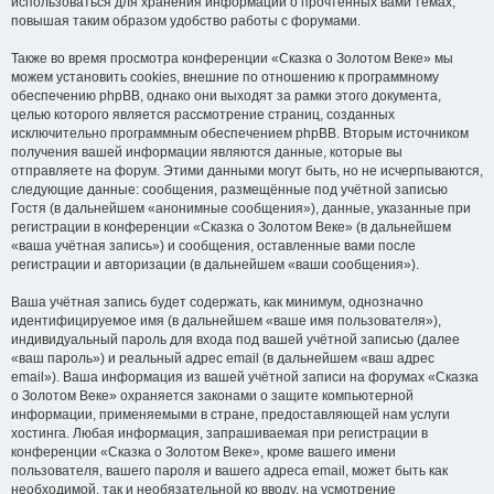
использоваться для хранения информации о прочтённых вами темах,
повышая таким образом удобство работы с форумами.
Также во время просмотра конференции «Сказка о Золотом Веке» мы
можем установить cookies, внешние по отношению к программному
обеспечению phpBB, однако они выходят за рамки этого документа,
целью которого является рассмотрение страниц, созданных
исключительно программным обеспечением phpBB. Вторым источником
получения вашей информации являются данные, которые вы
отправляете на форум. Этими данными могут быть, но не исчерпываются,
следующие данные: сообщения, размещённые под учётной записью
Гостя (в дальнейшем «анонимные сообщения»), данные, указанные при
регистрации в конференции «Сказка о Золотом Веке» (в дальнейшем
«ваша учётная запись») и сообщения, оставленные вами после
регистрации и авторизации (в дальнейшем «ваши сообщения»).
Ваша учётная запись будет содержать, как минимум, однозначно
идентифицируемое имя (в дальнейшем «ваше имя пользователя»),
индивидуальный пароль для входа под вашей учётной записью (далее
«ваш пароль») и реальный адрес email (в дальнейшем «ваш адрес
email»). Ваша информация из вашей учётной записи на форумах «Сказка
о Золотом Веке» охраняется законами о защите компьютерной
информации, применяемыми в стране, предоставляющей нам услуги
хостинга. Любая информация, запрашиваемая при регистрации в
конференции «Сказка о Золотом Веке», кроме вашего имени
пользователя, вашего пароля и вашего адреса email, может быть как
необходимой, так и необязательной ко вводу, на усмотрение