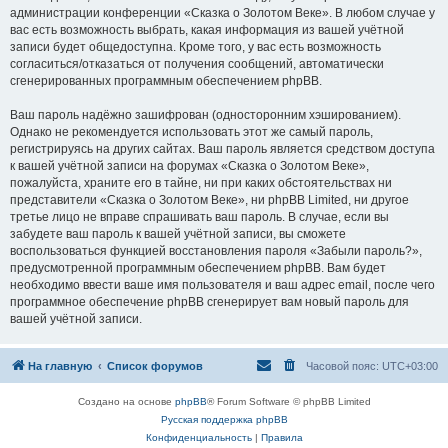
администрации конференции «Сказка о Золотом Веке». В любом случае у
вас есть возможность выбрать, какая информация из вашей учётной
записи будет общедоступна. Кроме того, у вас есть возможность
согласиться/отказаться от получения сообщений, автоматически
сгенерированных программным обеспечением phpBB.
Ваш пароль надёжно зашифрован (односторонним хэшированием).
Однако не рекомендуется использовать этот же самый пароль,
регистрируясь на других сайтах. Ваш пароль является средством доступа
к вашей учётной записи на форумах «Сказка о Золотом Веке»,
пожалуйста, храните его в тайне, ни при каких обстоятельствах ни
представители «Сказка о Золотом Веке», ни phpBB Limited, ни другое
третье лицо не вправе спрашивать ваш пароль. В случае, если вы
забудете ваш пароль к вашей учётной записи, вы сможете
воспользоваться функцией восстановления пароля «Забыли пароль?»,
предусмотренной программным обеспечением phpBB. Вам будет
необходимо ввести ваше имя пользователя и ваш адрес email, после чего
программное обеспечение phpBB сгенерирует вам новый пароль для
вашей учётной записи.
На главную
Список форумов
Часовой пояс:
UTC+03:00
Создано на основе
phpBB
® Forum Software © phpBB Limited
Русская поддержка phpBB
Конфиденциальность
|
Правила