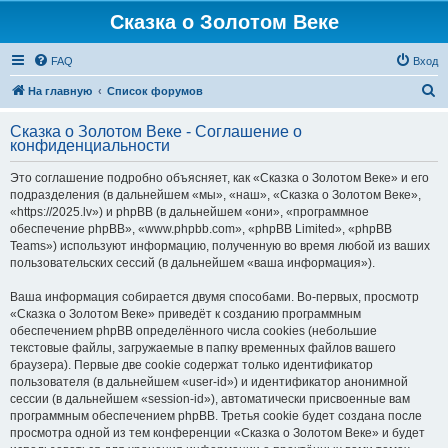
Сказка о Золотом Веке
FAQ
Вход
П
На главную
Список форумов
о
Сказка о Золотом Веке - Соглашение о
и
конфиденциальности
с
Это соглашение подробно объясняет, как «Сказка о Золотом Веке» и его
к
подразделения (в дальнейшем «мы», «наш», «Сказка о Золотом Веке»,
«https://2025.lv») и phpBB (в дальнейшем «они», «программное
обеспечение phpBB», «www.phpbb.com», «phpBB Limited», «phpBB
Teams») используют информацию, полученную во время любой из ваших
пользовательских сессий (в дальнейшем «ваша информация»).
Ваша информация собирается двумя способами. Во-первых, просмотр
«Сказка о Золотом Веке» приведёт к созданию программным
обеспечением phpBB определённого числа cookies (небольшие
текстовые файлы, загружаемые в папку временных файлов вашего
браузера). Первые две cookie содержат только идентификатор
пользователя (в дальнейшем «user-id») и идентификатор анонимной
сессии (в дальнейшем «session-id»), автоматически присвоенные вам
программным обеспечением phpBB. Третья cookie будет создана после
просмотра одной из тем конференции «Сказка о Золотом Веке» и будет