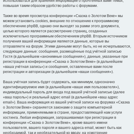
использоваться для хранения информации о прочтённых вами темах,
повышая таким образом удобство работы с форумами.
Также во время просмотра конференции «Сказка о Золотом Веке» мы
можем установить cookies, внешние по отношению к программному
обеспечению phpBB, однако они выходят за рамки этого документа,
целью которого является рассмотрение страниц, созданных
исключительно программным обеспечением phpBB. Вторым источником
получения вашей информации являются данные, которые вы
отправляете на форум. Этими данными могут быть, но не исчерпываются,
следующие данные: сообщения, размещённые под учётной записью
Гостя (в дальнейшем «анонимные сообщения»), данные, указанные при
регистрации в конференции «Сказка о Золотом Веке» (в дальнейшем
«ваша учётная запись») и сообщения, оставленные вами после
регистрации и авторизации (в дальнейшем «ваши сообщения»).
Ваша учётная запись будет содержать, как минимум, однозначно
идентифицируемое имя (в дальнейшем «ваше имя пользователя»),
индивидуальный пароль для входа под вашей учётной записью (далее
«ваш пароль») и реальный адрес email (в дальнейшем «ваш адрес
email»). Ваша информация из вашей учётной записи на форумах «Сказка
о Золотом Веке» охраняется законами о защите компьютерной
информации, применяемыми в стране, предоставляющей нам услуги
хостинга. Любая информация, запрашиваемая при регистрации в
конференции «Сказка о Золотом Веке», кроме вашего имени
пользователя, вашего пароля и вашего адреса email, может быть как
необходимой, так и необязательной ко вводу, на усмотрение