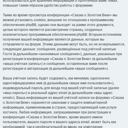
использоваться для хранения информации о прочтённых вами темах,
повышая таким образом удобство работы с форумами.
Также во время просмотра конференции «Сказка о Золотом Веке» мы
можем установить cookies, внешние по отношению к программному
обеспечению phpBB, однако они выходят за рамки этого документа,
целью которого является рассмотрение страниц, созданных
исключительно программным обеспечением phpBB. Вторым источником
получения вашей информации являются данные, которые вы
отправляете на форум. Этими данными могут быть, но не исчерпываются,
следующие данные: сообщения, размещённые под учётной записью
Гостя (в дальнейшем «анонимные сообщения»), данные, указанные при
регистрации в конференции «Сказка о Золотом Веке» (в дальнейшем
«ваша учётная запись») и сообщения, оставленные вами после
регистрации и авторизации (в дальнейшем «ваши сообщения»).
Ваша учётная запись будет содержать, как минимум, однозначно
идентифицируемое имя (в дальнейшем «ваше имя пользователя»),
индивидуальный пароль для входа под вашей учётной записью (далее
«ваш пароль») и реальный адрес email (в дальнейшем «ваш адрес
email»). Ваша информация из вашей учётной записи на форумах «Сказка
о Золотом Веке» охраняется законами о защите компьютерной
информации, применяемыми в стране, предоставляющей нам услуги
хостинга. Любая информация, запрашиваемая при регистрации в
конференции «Сказка о Золотом Веке», кроме вашего имени
пользователя, вашего пароля и вашего адреса email, может быть как
необходимой, так и необязательной ко вводу, на усмотрение