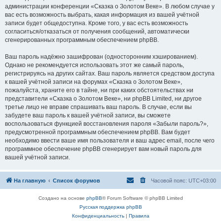
администрации конференции «Сказка о Золотом Веке». В любом случае у
вас есть возможность выбрать, какая информация из вашей учётной
записи будет общедоступна. Кроме того, у вас есть возможность
согласиться/отказаться от получения сообщений, автоматически
сгенерированных программным обеспечением phpBB.
Ваш пароль надёжно зашифрован (односторонним хэшированием).
Однако не рекомендуется использовать этот же самый пароль,
регистрируясь на других сайтах. Ваш пароль является средством доступа
к вашей учётной записи на форумах «Сказка о Золотом Веке»,
пожалуйста, храните его в тайне, ни при каких обстоятельствах ни
представители «Сказка о Золотом Веке», ни phpBB Limited, ни другое
третье лицо не вправе спрашивать ваш пароль. В случае, если вы
забудете ваш пароль к вашей учётной записи, вы сможете
воспользоваться функцией восстановления пароля «Забыли пароль?»,
предусмотренной программным обеспечением phpBB. Вам будет
необходимо ввести ваше имя пользователя и ваш адрес email, после чего
программное обеспечение phpBB сгенерирует вам новый пароль для
вашей учётной записи.
На главную
Список форумов
Часовой пояс:
UTC+03:00
Создано на основе
phpBB
® Forum Software © phpBB Limited
Русская поддержка phpBB
Конфиденциальность
|
Правила