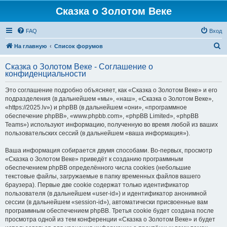
Сказка о Золотом Веке
FAQ
Вход
П
На главную
Список форумов
о
Сказка о Золотом Веке - Соглашение о
и
конфиденциальности
с
Это соглашение подробно объясняет, как «Сказка о Золотом Веке» и его
к
подразделения (в дальнейшем «мы», «наш», «Сказка о Золотом Веке»,
«https://2025.lv») и phpBB (в дальнейшем «они», «программное
обеспечение phpBB», «www.phpbb.com», «phpBB Limited», «phpBB
Teams») используют информацию, полученную во время любой из ваших
пользовательских сессий (в дальнейшем «ваша информация»).
Ваша информация собирается двумя способами. Во-первых, просмотр
«Сказка о Золотом Веке» приведёт к созданию программным
обеспечением phpBB определённого числа cookies (небольшие
текстовые файлы, загружаемые в папку временных файлов вашего
браузера). Первые две cookie содержат только идентификатор
пользователя (в дальнейшем «user-id») и идентификатор анонимной
сессии (в дальнейшем «session-id»), автоматически присвоенные вам
программным обеспечением phpBB. Третья cookie будет создана после
просмотра одной из тем конференции «Сказка о Золотом Веке» и будет