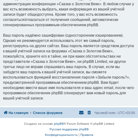
администрации конференции «Сказка о Золотом Веке». В любом случае у
вас есть возможность выбрать, какая информация из вашей учётной
записи будет общедоступна. Кроме того, у вас есть возможность
согласиться/отказаться от получения сообщений, автоматически
сгенерированных программным обеспечением phpBB.
Ваш пароль надёжно зашифрован (односторонним хэшированием).
Однако не рекомендуется использовать этот же самый пароль,
регистрируясь на других сайтах. Ваш пароль является средством доступа
к вашей учётной записи на форумах «Сказка о Золотом Веке»,
пожалуйста, храните его в тайне, ни при каких обстоятельствах ни
представители «Сказка о Золотом Веке», ни phpBB Limited, ни другое
третье лицо не вправе спрашивать ваш пароль. В случае, если вы
забудете ваш пароль к вашей учётной записи, вы сможете
воспользоваться функцией восстановления пароля «Забыли пароль?»,
предусмотренной программным обеспечением phpBB. Вам будет
необходимо ввести ваше имя пользователя и ваш адрес email, после чего
программное обеспечение phpBB сгенерирует вам новый пароль для
вашей учётной записи.
На главную
Список форумов
Часовой пояс:
UTC+03:00
Создано на основе
phpBB
® Forum Software © phpBB Limited
Русская поддержка phpBB
Конфиденциальность
|
Правила