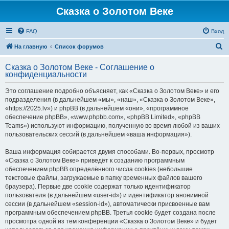
Сказка о Золотом Веке
FAQ
Вход
П
На главную
Список форумов
о
Сказка о Золотом Веке - Соглашение о
и
конфиденциальности
с
Это соглашение подробно объясняет, как «Сказка о Золотом Веке» и его
к
подразделения (в дальнейшем «мы», «наш», «Сказка о Золотом Веке»,
«https://2025.lv») и phpBB (в дальнейшем «они», «программное
обеспечение phpBB», «www.phpbb.com», «phpBB Limited», «phpBB
Teams») используют информацию, полученную во время любой из ваших
пользовательских сессий (в дальнейшем «ваша информация»).
Ваша информация собирается двумя способами. Во-первых, просмотр
«Сказка о Золотом Веке» приведёт к созданию программным
обеспечением phpBB определённого числа cookies (небольшие
текстовые файлы, загружаемые в папку временных файлов вашего
браузера). Первые две cookie содержат только идентификатор
пользователя (в дальнейшем «user-id») и идентификатор анонимной
сессии (в дальнейшем «session-id»), автоматически присвоенные вам
программным обеспечением phpBB. Третья cookie будет создана после
просмотра одной из тем конференции «Сказка о Золотом Веке» и будет