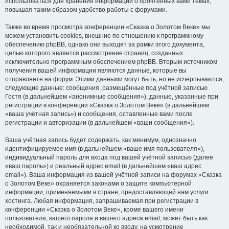
использоваться для хранения информации о прочтённых вами темах,
повышая таким образом удобство работы с форумами.
Также во время просмотра конференции «Сказка о Золотом Веке» мы
можем установить cookies, внешние по отношению к программному
обеспечению phpBB, однако они выходят за рамки этого документа,
целью которого является рассмотрение страниц, созданных
исключительно программным обеспечением phpBB. Вторым источником
получения вашей информации являются данные, которые вы
отправляете на форум. Этими данными могут быть, но не исчерпываются,
следующие данные: сообщения, размещённые под учётной записью
Гостя (в дальнейшем «анонимные сообщения»), данные, указанные при
регистрации в конференции «Сказка о Золотом Веке» (в дальнейшем
«ваша учётная запись») и сообщения, оставленные вами после
регистрации и авторизации (в дальнейшем «ваши сообщения»).
Ваша учётная запись будет содержать, как минимум, однозначно
идентифицируемое имя (в дальнейшем «ваше имя пользователя»),
индивидуальный пароль для входа под вашей учётной записью (далее
«ваш пароль») и реальный адрес email (в дальнейшем «ваш адрес
email»). Ваша информация из вашей учётной записи на форумах «Сказка
о Золотом Веке» охраняется законами о защите компьютерной
информации, применяемыми в стране, предоставляющей нам услуги
хостинга. Любая информация, запрашиваемая при регистрации в
конференции «Сказка о Золотом Веке», кроме вашего имени
пользователя, вашего пароля и вашего адреса email, может быть как
необходимой, так и необязательной ко вводу, на усмотрение