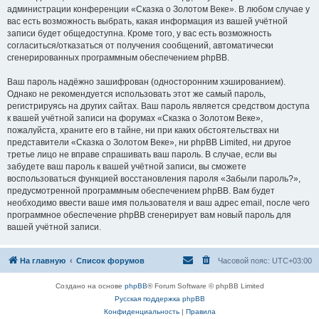
администрации конференции «Сказка о Золотом Веке». В любом случае у
вас есть возможность выбрать, какая информация из вашей учётной
записи будет общедоступна. Кроме того, у вас есть возможность
согласиться/отказаться от получения сообщений, автоматически
сгенерированных программным обеспечением phpBB.
Ваш пароль надёжно зашифрован (односторонним хэшированием).
Однако не рекомендуется использовать этот же самый пароль,
регистрируясь на других сайтах. Ваш пароль является средством доступа
к вашей учётной записи на форумах «Сказка о Золотом Веке»,
пожалуйста, храните его в тайне, ни при каких обстоятельствах ни
представители «Сказка о Золотом Веке», ни phpBB Limited, ни другое
третье лицо не вправе спрашивать ваш пароль. В случае, если вы
забудете ваш пароль к вашей учётной записи, вы сможете
воспользоваться функцией восстановления пароля «Забыли пароль?»,
предусмотренной программным обеспечением phpBB. Вам будет
необходимо ввести ваше имя пользователя и ваш адрес email, после чего
программное обеспечение phpBB сгенерирует вам новый пароль для
вашей учётной записи.
На главную
Список форумов
Часовой пояс:
UTC+03:00
Создано на основе
phpBB
® Forum Software © phpBB Limited
Русская поддержка phpBB
Конфиденциальность
|
Правила