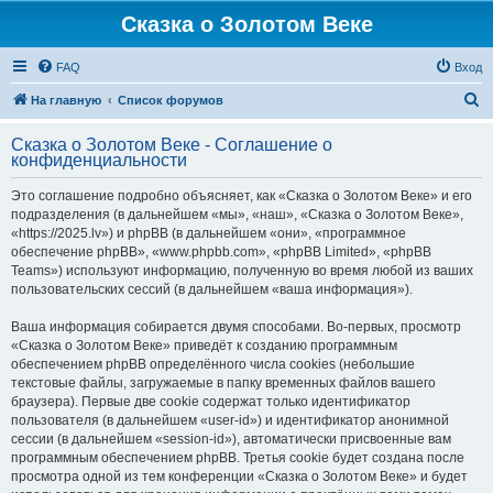
Сказка о Золотом Веке
FAQ
Вход
П
На главную
Список форумов
о
Сказка о Золотом Веке - Соглашение о
и
конфиденциальности
с
Это соглашение подробно объясняет, как «Сказка о Золотом Веке» и его
к
подразделения (в дальнейшем «мы», «наш», «Сказка о Золотом Веке»,
«https://2025.lv») и phpBB (в дальнейшем «они», «программное
обеспечение phpBB», «www.phpbb.com», «phpBB Limited», «phpBB
Teams») используют информацию, полученную во время любой из ваших
пользовательских сессий (в дальнейшем «ваша информация»).
Ваша информация собирается двумя способами. Во-первых, просмотр
«Сказка о Золотом Веке» приведёт к созданию программным
обеспечением phpBB определённого числа cookies (небольшие
текстовые файлы, загружаемые в папку временных файлов вашего
браузера). Первые две cookie содержат только идентификатор
пользователя (в дальнейшем «user-id») и идентификатор анонимной
сессии (в дальнейшем «session-id»), автоматически присвоенные вам
программным обеспечением phpBB. Третья cookie будет создана после
просмотра одной из тем конференции «Сказка о Золотом Веке» и будет