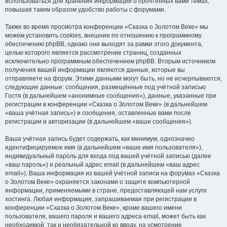
использоваться для хранения информации о прочтённых вами темах,
повышая таким образом удобство работы с форумами.
Также во время просмотра конференции «Сказка о Золотом Веке» мы
можем установить cookies, внешние по отношению к программному
обеспечению phpBB, однако они выходят за рамки этого документа,
целью которого является рассмотрение страниц, созданных
исключительно программным обеспечением phpBB. Вторым источником
получения вашей информации являются данные, которые вы
отправляете на форум. Этими данными могут быть, но не исчерпываются,
следующие данные: сообщения, размещённые под учётной записью
Гостя (в дальнейшем «анонимные сообщения»), данные, указанные при
регистрации в конференции «Сказка о Золотом Веке» (в дальнейшем
«ваша учётная запись») и сообщения, оставленные вами после
регистрации и авторизации (в дальнейшем «ваши сообщения»).
Ваша учётная запись будет содержать, как минимум, однозначно
идентифицируемое имя (в дальнейшем «ваше имя пользователя»),
индивидуальный пароль для входа под вашей учётной записью (далее
«ваш пароль») и реальный адрес email (в дальнейшем «ваш адрес
email»). Ваша информация из вашей учётной записи на форумах «Сказка
о Золотом Веке» охраняется законами о защите компьютерной
информации, применяемыми в стране, предоставляющей нам услуги
хостинга. Любая информация, запрашиваемая при регистрации в
конференции «Сказка о Золотом Веке», кроме вашего имени
пользователя, вашего пароля и вашего адреса email, может быть как
необходимой, так и необязательной ко вводу, на усмотрение