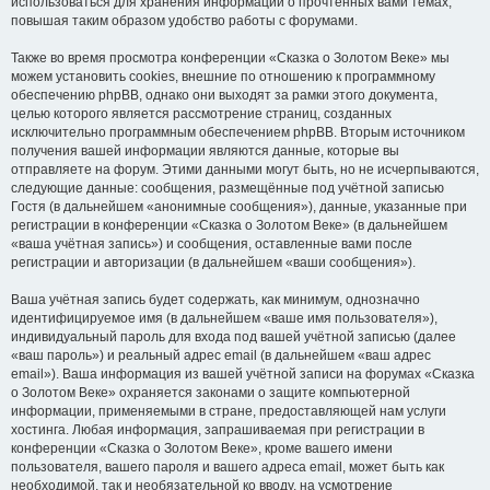
использоваться для хранения информации о прочтённых вами темах,
повышая таким образом удобство работы с форумами.
Также во время просмотра конференции «Сказка о Золотом Веке» мы
можем установить cookies, внешние по отношению к программному
обеспечению phpBB, однако они выходят за рамки этого документа,
целью которого является рассмотрение страниц, созданных
исключительно программным обеспечением phpBB. Вторым источником
получения вашей информации являются данные, которые вы
отправляете на форум. Этими данными могут быть, но не исчерпываются,
следующие данные: сообщения, размещённые под учётной записью
Гостя (в дальнейшем «анонимные сообщения»), данные, указанные при
регистрации в конференции «Сказка о Золотом Веке» (в дальнейшем
«ваша учётная запись») и сообщения, оставленные вами после
регистрации и авторизации (в дальнейшем «ваши сообщения»).
Ваша учётная запись будет содержать, как минимум, однозначно
идентифицируемое имя (в дальнейшем «ваше имя пользователя»),
индивидуальный пароль для входа под вашей учётной записью (далее
«ваш пароль») и реальный адрес email (в дальнейшем «ваш адрес
email»). Ваша информация из вашей учётной записи на форумах «Сказка
о Золотом Веке» охраняется законами о защите компьютерной
информации, применяемыми в стране, предоставляющей нам услуги
хостинга. Любая информация, запрашиваемая при регистрации в
конференции «Сказка о Золотом Веке», кроме вашего имени
пользователя, вашего пароля и вашего адреса email, может быть как
необходимой, так и необязательной ко вводу, на усмотрение