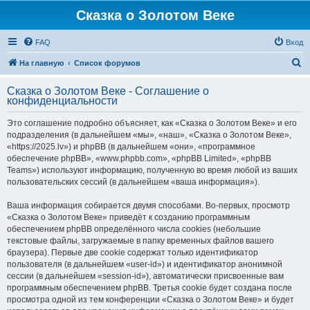
Сказка о Золотом Веке
FAQ
Вход
П
На главную
Список форумов
о
Сказка о Золотом Веке - Соглашение о
и
конфиденциальности
с
Это соглашение подробно объясняет, как «Сказка о Золотом Веке» и его
к
подразделения (в дальнейшем «мы», «наш», «Сказка о Золотом Веке»,
«https://2025.lv») и phpBB (в дальнейшем «они», «программное
обеспечение phpBB», «www.phpbb.com», «phpBB Limited», «phpBB
Teams») используют информацию, полученную во время любой из ваших
пользовательских сессий (в дальнейшем «ваша информация»).
Ваша информация собирается двумя способами. Во-первых, просмотр
«Сказка о Золотом Веке» приведёт к созданию программным
обеспечением phpBB определённого числа cookies (небольшие
текстовые файлы, загружаемые в папку временных файлов вашего
браузера). Первые две cookie содержат только идентификатор
пользователя (в дальнейшем «user-id») и идентификатор анонимной
сессии (в дальнейшем «session-id»), автоматически присвоенные вам
программным обеспечением phpBB. Третья cookie будет создана после
просмотра одной из тем конференции «Сказка о Золотом Веке» и будет