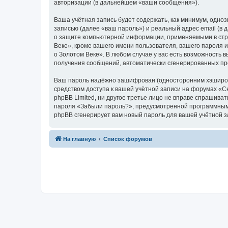
авторизации (в дальнейшем «ваши сообщения»).
Ваша учётная запись будет содержать, как минимум, одн
записью (далее «ваш пароль») и реальный адрес email (в
о защите компьютерной информации, применяемыми в стра
Веке», кроме вашего имени пользователя, вашего пароля и
о Золотом Веке». В любом случае у вас есть возможность в
получения сообщений, автоматически сгенерированных п
Ваш пароль надёжно зашифрован (односторонним хэширован
средством доступа к вашей учётной записи на форумах «Ска
phpBB Limited, ни другое третье лицо не вправе спрашива
пароля «Забыли пароль?», предусмотренной программным 
phpBB сгенерирует вам новый пароль для вашей учётной з
На главную
Список форумов