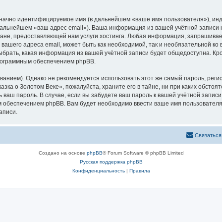
означно идентифицируемое имя (в дальнейшем «ваше имя пользователя»), ин
 дальнейшем «ваш адрес email»). Ваша информация из вашей учётной записи
не, предоставляющей нам услуги хостинга. Любая информация, запрашивае
 вашего адреса email, может быть как необходимой, так и необязательной к
ыбрать, какая информация из вашей учётной записи будет общедоступна. Кром
рограммным обеспечением phpBB.
ием). Однако не рекомендуется использовать этот же самый пароль, регист
зка о Золотом Веке», пожалуйста, храните его в тайне, ни при каких обстоя
ть ваш пароль. В случае, если вы забудете ваш пароль к вашей учётной запи
обеспечением phpBB. Вам будет необходимо ввести ваше имя пользователя и
аписи.
Связаться
Создано на основе
phpBB
® Forum Software © phpBB Limited
Русская поддержка phpBB
Конфиденциальность
|
Правила