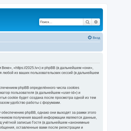
Поиск
Расширенный по
Вход
еке», «https://2025.lv») и phpBB (в дальнейшем «они»,
я любой из ваших пользовательских сессий (в дальнейшем
спечением phpBB определённого числа cookies
атор пользователя (в дальнейшем «user-id») и
тья cookie будет создана после просмотра одной из тем
разом удобство работы с форумами.
 обеспечению phpBB, однако они выходят за рамки этого
точником получения вашей информации являются данные,
д учётной записью Гостя (в дальнейшем «анонимные
ообщения, оставленные вами после регистрации и