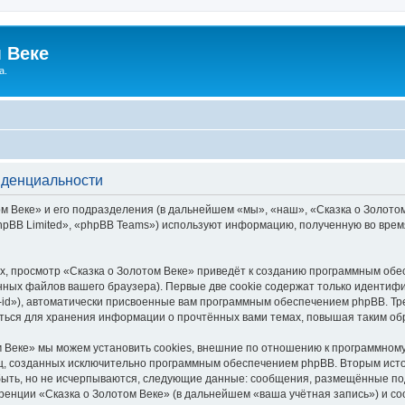
 Веке
а.
иденциальности
 Веке» и его подразделения (в дальнейшем «мы», «наш», «Сказка о Золотом В
pBB Limited», «phpBB Teams») используют информацию, полученную во врем
, просмотр «Сказка о Золотом Веке» приведёт к созданию программным обе
ных файлов вашего браузера). Первые две cookie содержат только идентифик
id»), автоматически присвоенные вам программным обеспечением phpBB. Тре
аться для хранения информации о прочтённых вами темах, повышая таким об
 Веке» мы можем установить cookies, внешние по отношению к программному
иц, созданных исключительно программным обеспечением phpBB. Вторым ис
быть, но не исчерпываются, следующие данные: сообщения, размещённые по
ренции «Сказка о Золотом Веке» (в дальнейшем «ваша учётная запись») и с