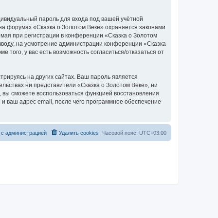
дивидуальный пароль для входа под вашей учётной
 на форумах «Сказка о Золотом Веке» охраняется законами
мая при регистрации в конференции «Сказка о Золотом
о вводу, на усмотрение администрации конференции «Сказка
е того, у вас есть возможность согласиться/отказаться от
рируясь на других сайтах. Ваш пароль является
тельствах ни представители «Сказка о Золотом Веке», ни
си, вы сможете воспользоваться функцией восстановления
 ваш адрес email, после чего программное обеспечение
 с администрацией
Удалить cookies
Часовой пояс:
UTC+03:00