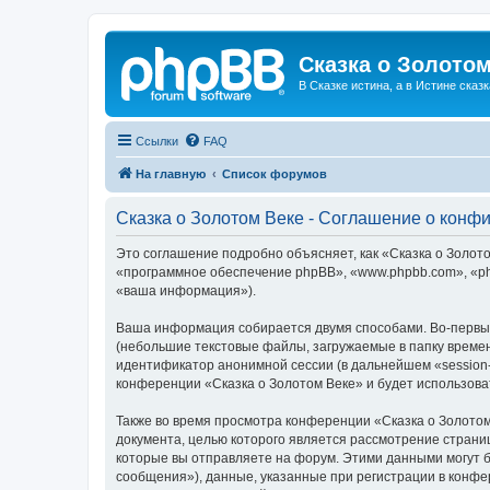
Сказка о Золотом
В Сказке истина, а в Истине сказк
Ссылки
FAQ
На главную
Список форумов
Сказка о Золотом Веке - Соглашение о конф
Это соглашение подробно объясняет, как «Сказка о Золотом
«программное обеспечение phpBB», «www.phpbb.com», «ph
«ваша информация»).
Ваша информация собирается двумя способами. Во-первых
(небольшие текстовые файлы, загружаемые в папку времен
идентификатор анонимной сессии (в дальнейшем «session-
конференции «Сказка о Золотом Веке» и будет использов
Также во время просмотра конференции «Сказка о Золотом
документа, целью которого является рассмотрение стран
которые вы отправляете на форум. Этими данными могут 
сообщения»), данные, указанные при регистрации в конфе